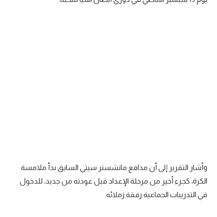
سعودي في الجول
الدوري الإنجليزي
الدوري الإسباني
دوري أبطال أوروبا
القسم الثاني
رياضات أخرى
أمم إفريقيا
كرة السلة الأمريكية
وأشار التقرير إلى أن مدافع مانشستر سيتي السابق بدأ ملامسة
كرة سلة
الكرة، كجزء أخير من مرحلة الإعداد قبل عودته من جديد، للدخول
كرة يد
في التدريبات الجماعية رفقة زملائه.
كرة طائرة