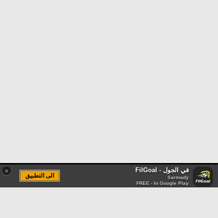
في الجول - FilGoal
×
الى التطبيق
Sarmady
FREE - In Google Play