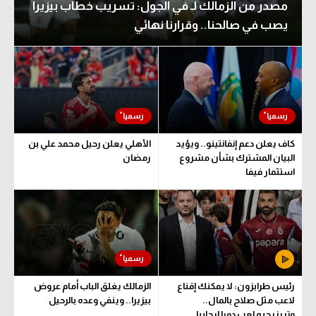
مصدر من الزمالك لـ في الجول: تسريب خطاب بيزيرا
يصب في صالحنا.. وقرارنا نهائي
كاف يعلن دعم إنفانتينو.. ويؤيد
الأهلي يعلن رحيل محمد علي بن
البيان المشترك بشأن مشروع
رمضان
استثمار فيفا
رئيس طرابزون: لا يمكنك إقناع
الزمالك يغلق الباب أمام عروض
لاعب مثل صلاح بالمال..
بيزيرا.. وينفي وعده بالرحيل
وتريزيجيه لعب دورا إيجابيا