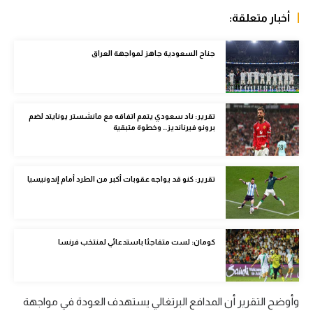
الوطن العربي
أخبار متعلقة:
في المونديال
جناح السعودية جاهز لمواجهة العراق
رياضة نسائية
آسيا
تقرير: ناد سعودي يتمم اتفاقه مع مانشستر يونايتد لضم
أمريكا
برونو فيرنانديز.. وخطوة متبقية
ركن الألعاب
تقرير: كنو قد يواجه عقوبات أكبر من الطرد أمام إندونيسيا
أقسام خاصة
Gamers
كومان: لست متفاجئا باستدعائي لمنتخب فرنسا
ميركاتو
تحقيق في الجول
وأوضح التقرير أن المدافع البرتغالي يستهدف العودة في مواجهة
تقرير في الجول