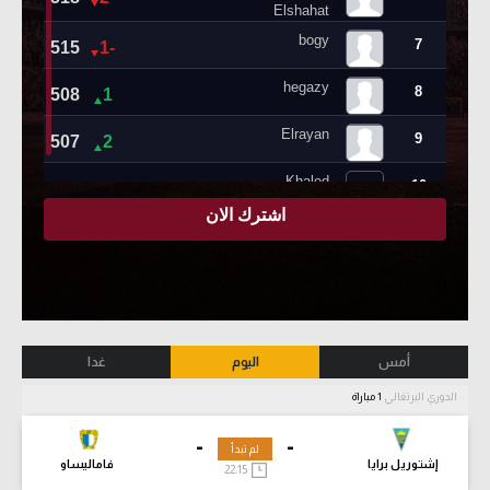
أمس
اليوم
غدا
الدوري البرتغالي
1 مباراة
-
-
لم تبدأ
إشتوريل برايا
فاماليساو
22:15