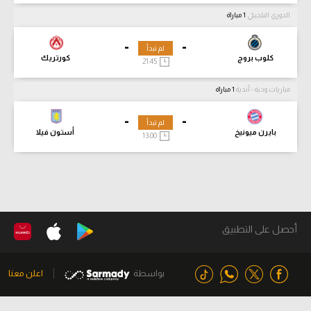
الدوري البلجيكي
1 مباراة
-
-
لم تبدأ
كلوب بروج
كورتريك
21:45
مباريات ودية - أندية
1 مباراة
-
-
لم تبدأ
بايرن ميونيخ
أستون فيلا
13:00
أحصل على التطبيق
بواسطة
اعلن معنا