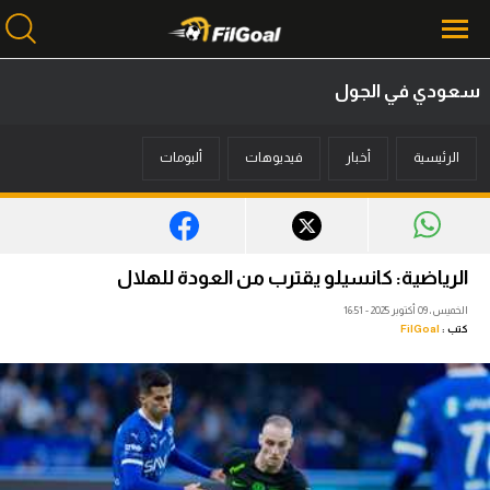
سعودي في الجول
محتوى إخباري
الرئيسية
أخبار
فيديوهات
ألبومات
الرئيسية
أخبار
مباريات
الرياضية: كانسيلو يقترب من العودة للهلال
ميركاتو
الخميس، 09 أكتوبر 2025 - 16:51
كتب :
FilGoal
فانتازي في الجول
مسابقة التوقعات
فيديوهات
عدسات