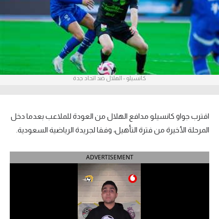
آراء حرة
ركن الألعاب
بطولات
كانسيلو - الهلال ضد اتحاد جدة
أمريكا 2026
الدوري المصري
اقترب جواو كانسيلو مدافع الهلال من العودة للملاعب بعدما دخل
الدوري الإنجليزي الممتاز
المرحلة الأخيرة من فترة التأهيل، وفقا لجريدة الرياضية السعودية.
الدوري الإسباني
ADVERTISEMENT
الدوري الإيطالي
الدوري الألماني
الدوري الفرنسي