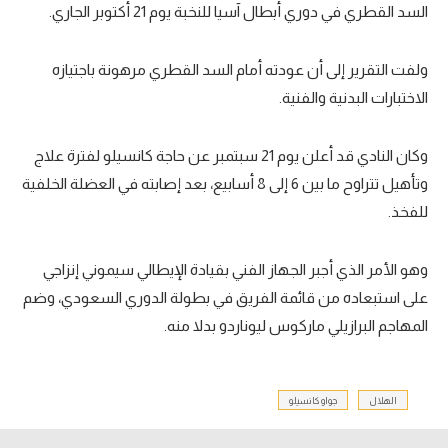
السد القطري في دوري أبطال آسيا للنخبة يوم 21 أكتوبر الجاري.
تحليل في الجول
حكايات في الجول
ولفت التقرير إلى أن عودته أمام السد القطري مرهونة باجتيازه
الاختبارات البدنية والفنية.
كويز في الجول
فيديو في الجول
وكان النادي قد أعلن يوم 21 سبتمبر عن حاجة كانسيلو لفترة علاج
وتأهيل تتراوح ما بين 6 إلى 8 أسابيع، بعد إصابته في العضلة الخلفية
للفخذ.
وهو الأمر الذي أجبر الجهاز الفني بقيادة الإيطالي سيموني إنزاجي
على استبعاده من قائمة الفريق في بطولة الدوري السعودي، وضم
المهاجم البرازيلي ماركوس ليوناردو بدلا منه.
الهلال
جواو كانسيلو