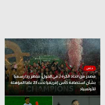
مصدر من اتحاد الكرة لـ في الجول: ننتظر ردا رسميا
بشأن استضافة كأس إفريقيا تحت 23 عاما المؤهلة
للأولمبياد