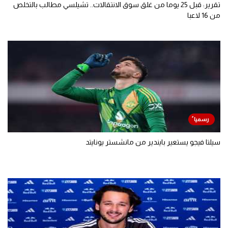
تقرير: قبل 25 يوما من غلق سوق الانتقالات.. تشيلسي مطالب بالتخلص
من 16 لاعبا
سيلتا فيجو يستعير بايندير من مانشستر يونايتد