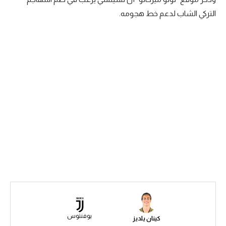
التركي الشاب لدعم خط هجومه.
سعودي في الجول
الدوري الإنجليزي
الدوري الإسباني
دوري أبطال أوروبا
القسم الثاني
رياضات أخرى
أمم إفريقيا
كرة السلة الأمريكية
كرة سلة
كرة يد
كرة طائرة
يوفنتوس
كينان يلديز