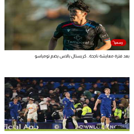
بعد فترة معايشة ناجحة.. كريستال بالاس يضم تومياسو