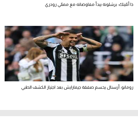
ذا أثليتك: برشلونة يبدأ مفاوضاته مع ممثلي رودري
رومانو: أرسنال يحسم صفقة جيمارايش بعد اجتياز الكشف الطبي