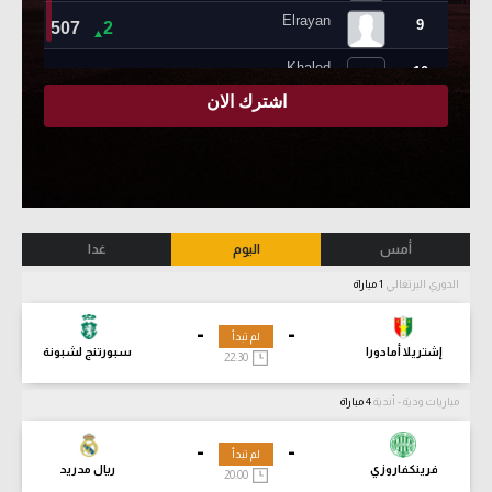
أمس
اليوم
غدا
الدوري البرتغالي
1 مباراة
-
-
لم تبدأ
إشتريلا أمادورا
سبورتنج لشبونة
22:30
مباريات ودية - أندية
4 مباراة
-
-
لم تبدأ
فرينكفاروزي
ريال مدريد
20:00