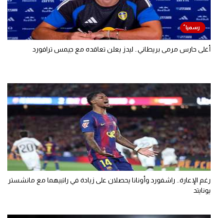
أغلى حارس مرمى بريطاني.. ليدز يعلن تعاقده مع جيمس ترافورد
رغم الإعارة.. راشفورد وأونانا يحصلان على زيادة في راتبيهما مع مانشستر
يونايتد