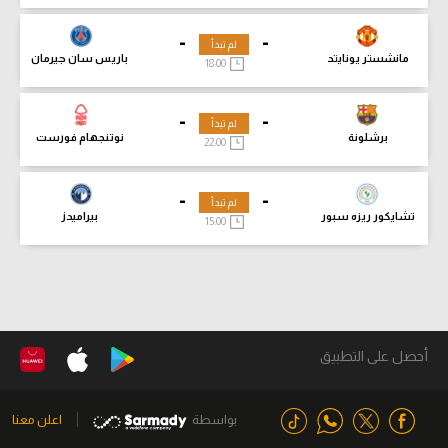
-
-
لم تبدأ
مانشستر يونايتد
باريس سان جيرمان
18:00
-
-
لم تبدأ
برشلونة
نوتنجهام فورست
22:00
-
-
لم تبدأ
تشايكور ريزه سبور
بيراميدز
15:00
أحصل على التطبيق
بواسطة
اعلن معنا