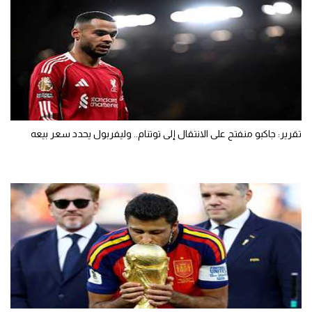
تقرير: جاكبو منفتح على الانتقال إلى توتنام.. وليفربول يحدد سعر بيعه