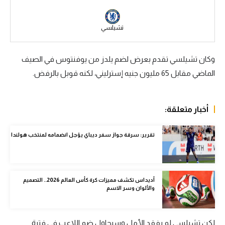
الوطن العربي
تشيلسي
في المونديال
رياضة نسائية
وكان تشيلسي تقدم بعرض لضم يلدز من يوفنتوس في الصيف
آسيا
الماضي مقابل 65 مليون جنيه إسترليني، لكنه قوبل بالرفض.
أمريكا
أخبار متعلقة:
ركن الألعاب
تقرير: سرقة جواز سفر ديباي يؤجل انضمامه لمنتخب هولندا
أقسام خاصة
Gamers
ميركاتو
أديداس تكشف مميزات كرة كأس العالم 2026.. التصميم
والألوان وسر الاسم
تحقيق في الجول
تقرير في الجول
لكن تشيلسي لم يفقد الأمل وسيحاول ضم اللاعب في فترة