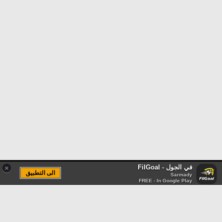
في الجول - FilGoal
×
الى التطبيق
Sarmady
FREE - In Google Play