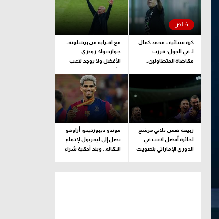
كرة نسائية - محمد كمال
مع اقترابه من برشلونة..
لـ في الجول: قررت
جوارديولا: رودري
مقاضاة المتطاولين..
الأفضل ولا يوجد لاعب
وطبيبة المنتخب تحدد
مثله
مدة اللعب
ربيعة ضمن ثلاثي مرشح
موندو ديبورتيفو: أراوخو
لجائزة أفضل لاعب في
يصل إلى ليفربول لإتمام
الدوري الإماراتي بتصويت
انتقاله.. وبند أحقية شراء
الجماهير
ضمن الإعارة