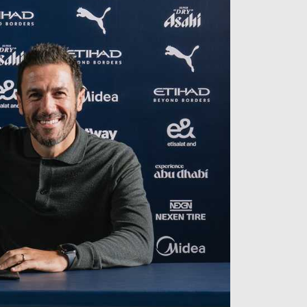
آراء حرة
الدوري ا
ركن الألعاب
دوري أبطا
دوري أبطا
كل البطولات