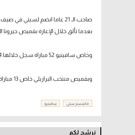
بعدما تألق خلال الإعارة بقميص جيرونا ال
وخاض سافينيو 52 مباراة سجل خلالها 4 أهداف وصنع 13 بقميص مانشستر سيتي.
وبقميص منتخب البرازيلي خاض 13 مباراة دولية وسجل هدفا وحيدا.
مانشستر سيتي
سافينيو
نرشح لكم