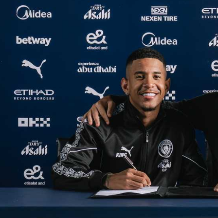
آسيا
دوري أبطال أوروبا
لسعودي للمحترفين
أمريكا
القسم الثاني
ل أوروبا
ركن الألعاب
رياضات أخرى
ل إفريقيا