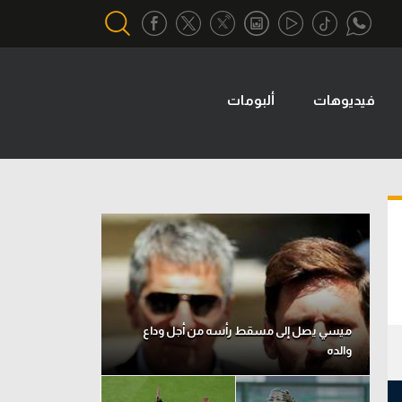
فيديوهات
ألبومات
أقسام خاصة
Gamers
يكية
ميركاتو
تحقيق في الجول
تقرير في الجول
تحليل في الجول
حكايات في الجول
ميسي يصل إلى مسقط رأسه من أجل وداع
والده
كويز في الجول
فيديو في الجول