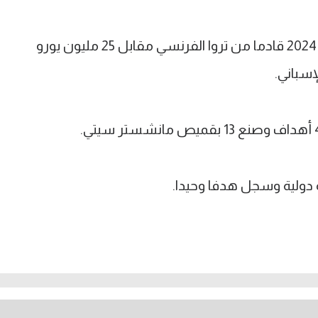
صاحب الـ 21 عاما انضم لسيتي في صيف 2024 قادما من تروا الفرنسي مقابل 25 مليون يورو
إسباني.