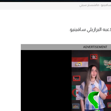
افينيو - مانشستر سيتي
ه البرازيلي سافينيو.
ADVERTISEMENT