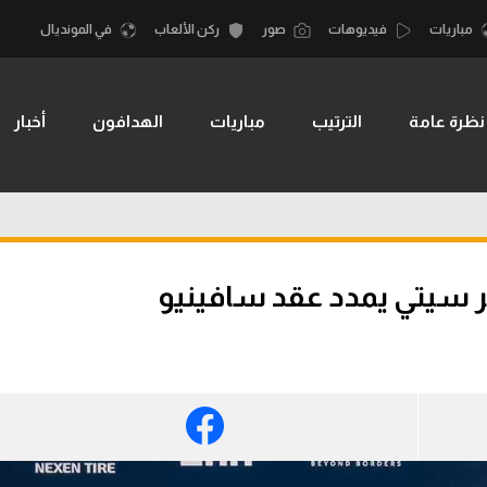
مباريات
فيديوهات
صور
ركن الألعاب
في المونديال
نظرة عامة
الترتيب
مباريات
الهدافون
أخبار
أقسام
أمم إفريقيا
الكرة المصرية
كرة السلة الأمر
الدوري المصري
لمصري
كرة سلة
الكرة الأوروبية
نجليزي الممتاز
كرة يد
الكرة الإفريقية
إسباني
كرة طائرة
منتخب مصر
إيطالي
الوطن العربي
سعودي في الجول
في المونديال
لماني
الدوري الإنجليزي
رياضة نسائية
لفرنسي
الدوري الإسباني