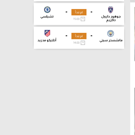
-
-
لم تبدأ
جوهور دارول
تشيلسي
15:00
تاكزيم
-
-
لم تبدأ
مانشستر سيتي
أتلتيكو مدريد
14:00