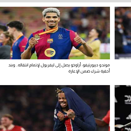
موندو ديبورتيفو: أراوخو يصل إلى ليفربول لإتمام انتقاله.. وبند
أحقية شراء ضمن الإعارة