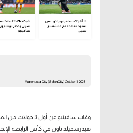
ذا أثليتك: سافينيو يقترب من
شبكة ESPN: مانش
تمديد تعاقده مع مانشستر
سيتي يخطر توتنام بر
سيتي
سافينيو
October 3, 2025
— Manchester City (@ManCity)
وغاب سافينيو عن أو
هيدرسفيلد تاون في كأس الرابطة الإنجليزي