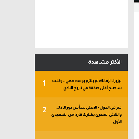
الأكثر مشاهدة
بيزيرا: الزمالك لم يلتزم بوعده معي.. وكنت
1
سأصبح أغلى صفقة في تاريخ النادي
خبر في الجول - الأهلي يبدأ من دور الـ 32..
2
والثلاثي المصري يشارك قاريا من التمهيدي
الأول