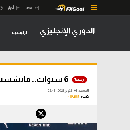
مصر
أخبار
الدوري الإنجليزي
الرئيسية
محتوى إخباري
بطولات
الرئيسية
أمريكا 2026
أخبار
الدوري ا
مباريات
الدوري الإ
6 سنوات.. مانشستر سيتي يمدد عقد سافينيو
ميركاتو
الدوري ال
الجمعة، 03 أكتوبر 2025 - 22:46
فانتازي في الجول
كتب :
FilGoal
الدوري ال
مسابقة التوقعات
الدوري الأ
فيديوهات
الدوري ا
عدسات