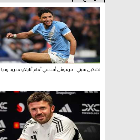
تشكيل سيتي - مرموش أساسي أمام أتليتكو مدريد وديا