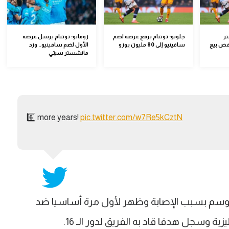
ستر
جلوبو: توتنام يرفع عرضه لضم
رومانو: توتنام يرسل عرضه
فض بيع
سافينيو إلى 80 مليون يورو
الأول لضم سافينيو.. ورد
مانشستر سيتي
6️⃣ more years!
pic.twitter.com/w7Re5kCztN
ل 3 جولات من الموسم بسبب الإصابة وظهر لأول مرة أساسيا ضد
ة وسجل هدفا قاد به الفريق لدور الـ 16.