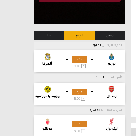
أمس
اليوم
غدا
الدوري البرتغالي
1 مباراة
-
-
لم تبدأ
بورتو
ألفيركا
20:00
كأس الإمارات
1 مباراة
-
-
لم تبدأ
أرسنال
بوروسيا دورتموند
16:00
مباريات ودية - أندية
3 مباراة
-
-
لم تبدأ
ليفربول
موناكو
16:30