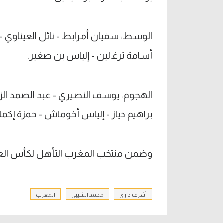
الوسط: سفيان أمرابط - نائل العيناوي - 
أسامة ترغالين - إلياس بن صغير.
الهجوم: يوسف النصيري - عبد الصمد الزل
براهيم دياز - إلياس أخوماش - حمزة إكما
وضمن منتخب المغرب التأهل لكأس العالم 2026 قبل ختام التصفيات هذا 
أشرف داري
محمد الشيبي
المغرب