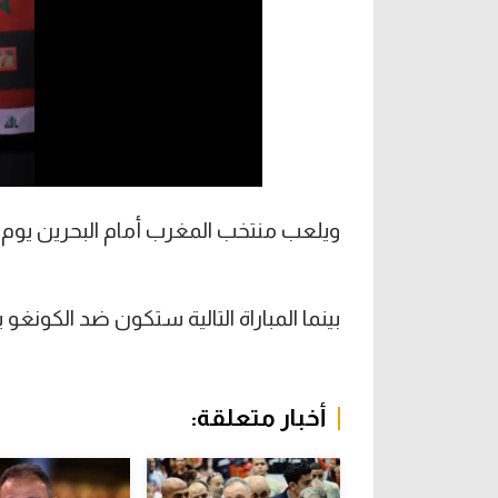
ويلعب منتخب المغرب أمام البحرين يوم 9 أكتوبر وديا
بينما المباراة التالية ستكون ضد الكونغو يوم 14 أكتوبر في ختام الت
أخبار متعلقة: