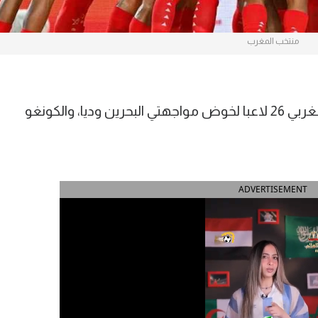
منتخب المغرب
استدعى وليد الركراكي مدرب المنتخب المغربي 26 لاعبا لخوض مواجهتي البحرين وديا، والكونغو
ADVERTISEMENT