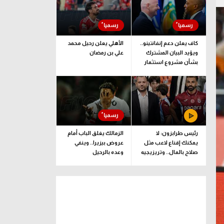
كاف يعلن دعم إنفانتينو..
الأهلي يعلن رحيل محمد
ويؤيد البيان المشترك
علي بن رمضان
بشأن مشروع استثمار
فيفا
رئيس طرابزون: لا
الزمالك يغلق الباب أمام
يمكنك إقناع لاعب مثل
عروض بيزيرا.. وينفي
صلاح بالمال.. وتريزيجيه
وعده بالرحيل
لعب دورا إيجابيا