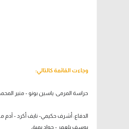
وجاءت القائمة كالتالي:
حراسة المرمى: ياسين بونو - منير المحمد
الدفاع: أشرف حكيمي- نايف أكرد - آدم ما
يوسف بلعمر - جواد يميق