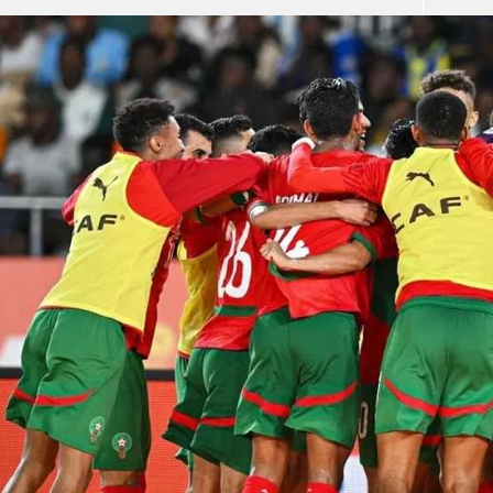
آسيا
دوري أبطال أوروبا
لسعودي للمحترفين
أمريكا
القسم الثاني
ل أوروبا
ركن الألعاب
رياضات أخرى
ل إفريقيا