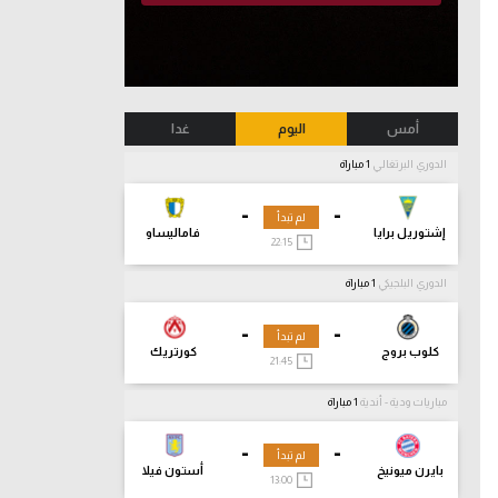
أمس
اليوم
غدا
الدوري البرتغالي
1 مباراة
-
-
لم تبدأ
إشتوريل برايا
فاماليساو
22:15
الدوري البلجيكي
1 مباراة
-
-
لم تبدأ
كلوب بروج
كورتريك
21:45
مباريات ودية - أندية
1 مباراة
-
-
لم تبدأ
بايرن ميونيخ
أستون فيلا
13:00