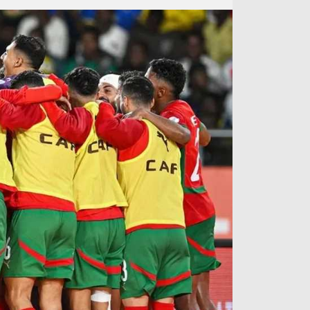
آراء حرة
الدوري ا
ركن الألعاب
دوري أبطا
دوري أبطا
كل البطولات