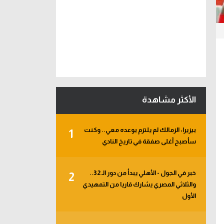
الأكثر مشاهدة
بيزيرا: الزمالك لم يلتزم بوعده معي.. وكنت
1
سأصبح أغلى صفقة في تاريخ النادي
خبر في الجول - الأهلي يبدأ من دور الـ 32..
2
والثلاثي المصري يشارك قاريا من التمهيدي
الأول