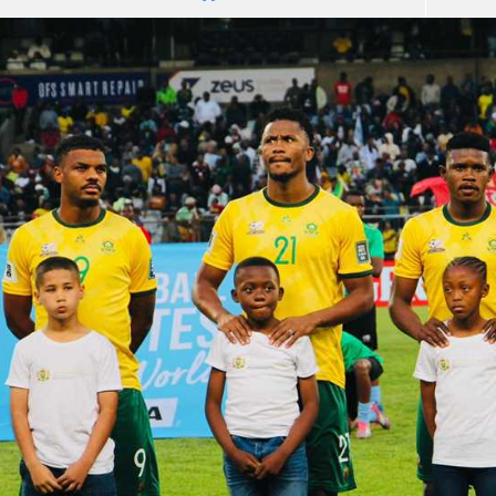
آسيا
دوري أبطال أوروبا
لسعودي للمحترفين
أمريكا
القسم الثاني
ل أوروبا
ركن الألعاب
رياضات أخرى
ل إفريقيا