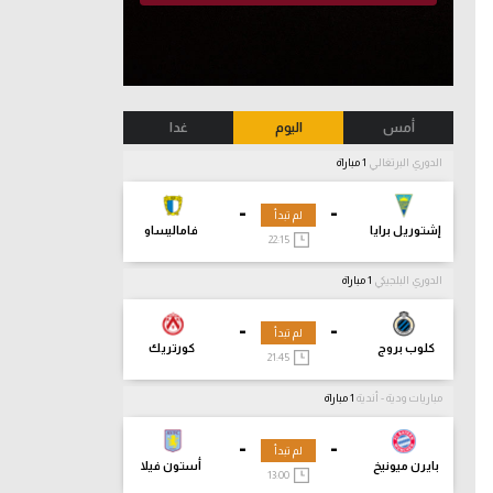
أمس
اليوم
غدا
الدوري البرتغالي
1 مباراة
-
-
لم تبدأ
إشتوريل برايا
فاماليساو
22:15
الدوري البلجيكي
1 مباراة
-
-
لم تبدأ
كلوب بروج
كورتريك
21:45
مباريات ودية - أندية
1 مباراة
-
-
لم تبدأ
بايرن ميونيخ
أستون فيلا
13:00