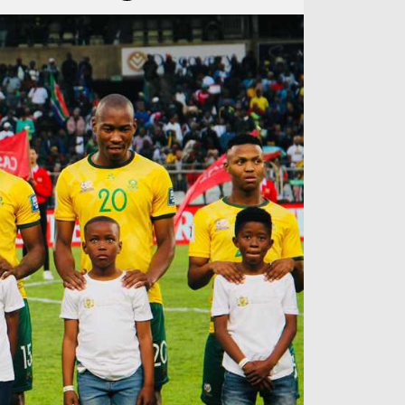
آراء حرة
الدوري ا
ركن الألعاب
دوري أبطا
دوري أبطا
كل البطولات