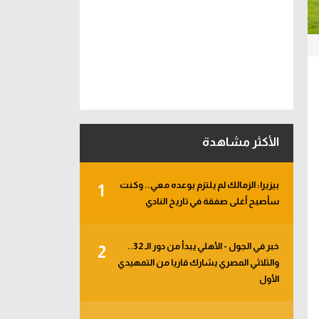
الأكثر مشاهدة
بيزيرا: الزمالك لم يلتزم بوعده معي.. وكنت
1
سأصبح أغلى صفقة في تاريخ النادي
خبر في الجول - الأهلي يبدأ من دور الـ 32..
2
والثلاثي المصري يشارك قاريا من التمهيدي
الأول