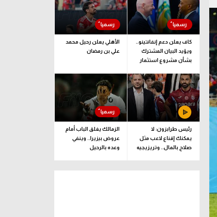
كاف يعلن دعم إنفانتينو..
الأهلي يعلن رحيل محمد
ويؤيد البيان المشترك
علي بن رمضان
بشأن مشروع استثمار
فيفا
رئيس طرابزون: لا
الزمالك يغلق الباب أمام
يمكنك إقناع لاعب مثل
عروض بيزيرا.. وينفي
صلاح بالمال.. وتريزيجيه
وعده بالرحيل
لعب دورا إيجابيا