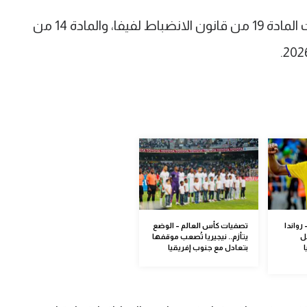
وأوضح فيفا أن اتحاد جنوب إفريقيا انتهت المادة 19 من قانون الانضباط لفيفا، والمادة 14 من
رواندا
تصفيات كأس العالم – الوضع
ل
يتأزم.. نيجيريا تُصعب موقفها
بتعادل مع جنوب إفريقيا