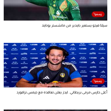
سيلتا فيجو يستعير بايندير من مانشستر يونايتد
أغلى حارس مرمى بريطاني.. ليدز يعلن تعاقده مع جيمس ترافورد