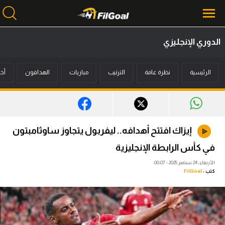
الدوري الإنجليزي
محتوى إخباري
الرئيسية
نظرة عامة
الترتيب
مباريات
الهدافون
أخب
الرئيسية
أخبار
مباريات
إيزاك افتتح أهدافه.. ليفربول يتجاوز ساوثامبتون
ميركاتو
في كأس الرابطة الإنجليزية
فانتازي في الجول
الأربعاء، 24 سبتمبر 2025 - 00:07
كتب :
FilGoal
مسابقة التوقعات
فيديوهات
عدسات