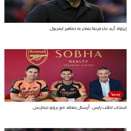
إيراولا: أريد بناء فريقا يفتخر به جماهير ليفربول
استجاب لطلب رايس.. أرسنال يتعاقد مع برونو جيماريش