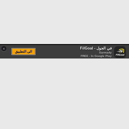
في الجول - FilGoal
×
الى التطبيق
Sarmady
FREE - In Google Play