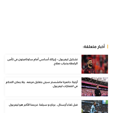
تحليل في الجول
حكايات في الجول
كويز في الجول
فيديو في الجول
أخبار متعلقة:
تشكيل ليفربول – إيزاك أساسي أمام ساوثامبتون في كأس
الرابطة وغياب صلاح
أرتيتا: حاصرنا مانشستر سيتي بتقليل فرصه.. ولا يمكن التحكم
في انتصارات ليفربول
قبل لقاء أرسنال.. برناردو سيلفا: غريمنا الأكبر هو ليفربول