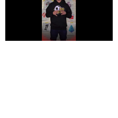
الدوري السعودي للمحترفين
دوري أبطال أوروبا
دوري أبطال إفريقيا
كل البطولات
أقسام
الكرة المصرية
الدوري المصري
الكرة الأوروبية
الكرة الإفريقية
منتخب مصر