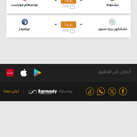
لم تبدأ
برشلونة
نوتنجهام فورست
22:00
-
-
لم تبدأ
تشايكور ريزه سبور
بيراميدز
20:00
أحصل على التطبيق
بواسطة
اعلن معنا