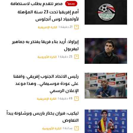
مصر تتقدم بطلب لاستضافة
أمم إفريقيا تحت 23 سنة المؤهلة
لأولمبياد لوس أنجلوس
21 دقيقة |
الكرة الإفريقية
إيراولا: أريد بناء فريقا يفتخر به جماهير
ليفربول
25 دقيقة |
الكرة الأوروبية
رئيس الاتحاد الجنوب إفريقي: وافقنا
على عودة موسيماني.. وهذا موعد
الإعلان الرسمي
49 دقيقة |
الكرة الإفريقية
ليكيب: فيران يختار باريس وبرشلونة يبدأ
التفاوض
ساعة |
الكرة الأوروبية