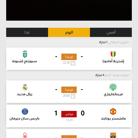
أمس
اليوم
غدا
الدوري البرتغالي
1 مباراة
-
-
لم تبدأ
إشتريلا أمادورا
سبورتنج لشبونة
22:30
مباريات ودية - أندية
4 مباراة
-
-
لم تبدأ
فرينكفاروزي
ريال مدريد
20:00
1
0
مباشر
مانشستر يونايتد
باريس سان جيرمان
13:35
-
-