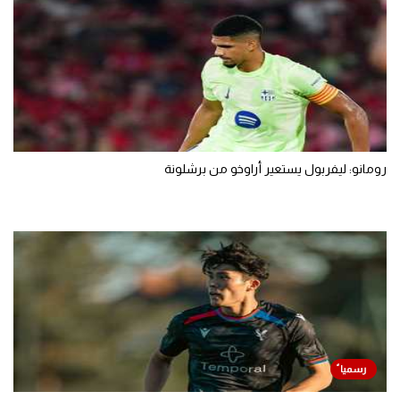
رومانو: ليفربول يستعير أراوخو من برشلونة