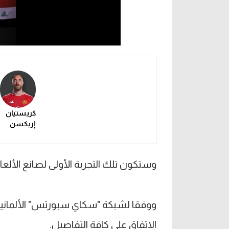
كريستيان
إريكسن
وستكون تلك التجربة الأولى لصانع الألعاب البالغ 33 عاما 
ووفقا لشبكة "سكاي سبورتس" الألمانية
الاتفاق على كافة التفاصيل.