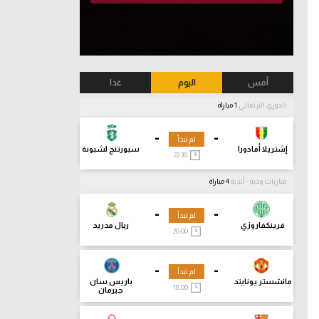
أمس
اليوم
غدا
الدوري البرتغالي
1 مباراة
-
-
لم تبدأ
إشتريلا أمادورا
سبورتنج لشبونة
22:30
مباريات ودية - أندية
4 مباراة
-
-
لم تبدأ
فرينكفاروزي
ريال مدريد
20:00
-
-
لم تبدأ
مانشستر يونايتد
باريس سان
18:00
جيرمان