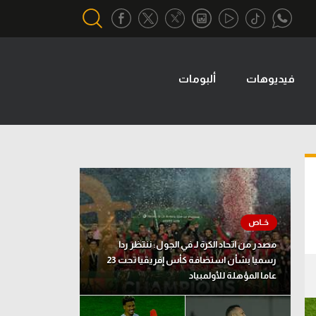
فيديوهات
ألبومات
أقسام خاصة
Gamers
يكية
ميركاتو
تحقيق في الجول
تقرير في الجول
تحليل في الجول
مصدر من اتحاد الكرة لـ في الجول: ننتظر ردا
حكايات في الجول
رسميا بشأن استضافة كأس إفريقيا تحت 23
عاما المؤهلة للأولمبياد
كويز في الجول
فيديو في الجول