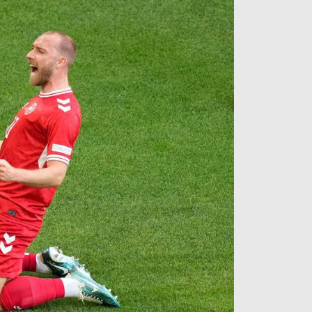
آراء حرة
الدوري ا
ركن الألعاب
دوري أبطا
دوري أبطا
كل البطولات