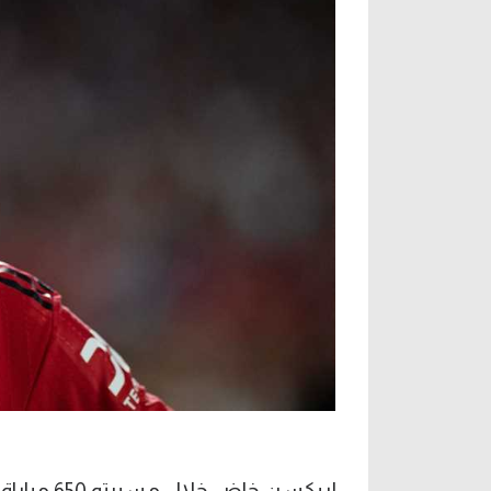
إريكسن خاض