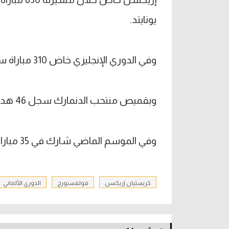
يونايتد.
وفي الدوري الإنجليزي خاض 310 مباراة سجل 55 عدفا وصنع 81.
وبقميص منتحب الدنمارك سجل 46 هدفا في 144.
وفي الموسم الماضي شارك في 35 مباراة سجل 5 وصنع 6 في كل المسابقات.
كريستيان إريكسن
فولفسبورج
الدوري الألماني