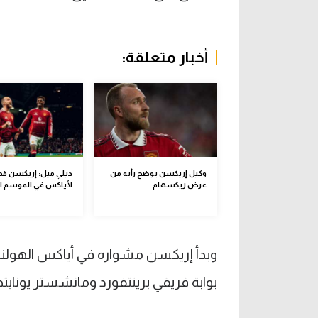
أخبار متعلقة:
وكيل إريكسن يوضح رأيه من
ديلي ميل: إريكسن قد
عرض ريكسهام
لأياكس في الموسم ا
وبدأ إريكسن مشواره في أياكس الهولندي ثم
بوابة فريقي برينتفورد ومانشستر يونايتد