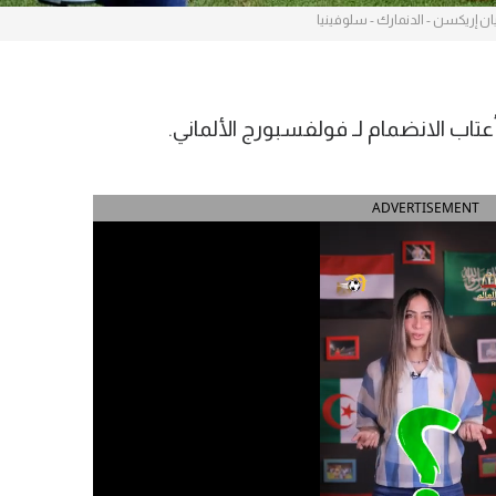
ن إريكسن - الدنمارك - سلوفينيا
تاب الانضمام لـ فولفسبورج الألماني.
ADVERTISEMENT