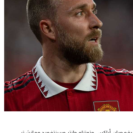
 خلال مسيرته 650 مباراة بقمصان أياكس وتوتنام وإنتر وبرينتفورد ومانشتر