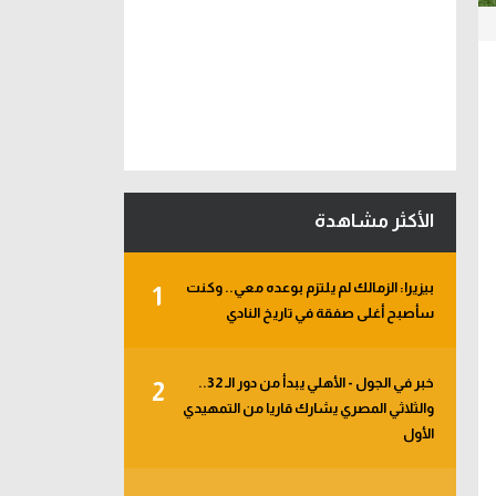
الأكثر مشاهدة
بيزيرا: الزمالك لم يلتزم بوعده معي.. وكنت
1
سأصبح أغلى صفقة في تاريخ النادي
خبر في الجول - الأهلي يبدأ من دور الـ 32..
2
والثلاثي المصري يشارك قاريا من التمهيدي
الأول