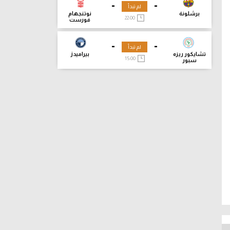
-
-
لم تبدأ
برشلونة
نوتنجهام
22:00
فورست
-
-
لم تبدأ
تشايكور ريزه
بيراميدز
15:00
سبور