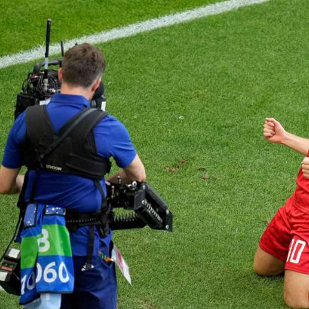
آسيا
دوري أبطال أوروبا
لسعودي للمحترفين
أمريكا
القسم الثاني
ل أوروبا
ركن الألعاب
رياضات أخرى
ل إفريقيا