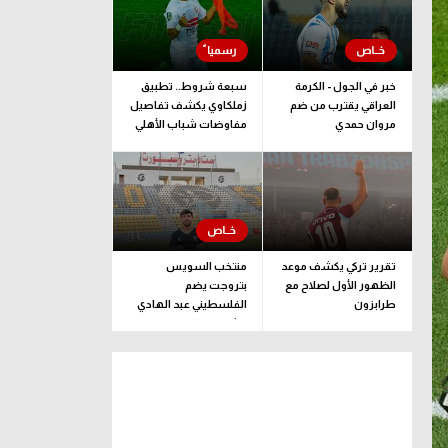
خبر في الجول - الكرمة
سبعة شروط.. تطبيق
العراقي يقترب من ضم
زملكاوي يكشف تفاصيل
مروان حمدي
مفاوضات شباب الأهلي
لضم بيزيرا قبل غلق
الملف
تقرير تركي يكشف موعد
منتخب السويس
الظهور الأول لصلاح مع
بتروجت يضم
طرابزون
الفلسطيني عبد الهادي
راشد