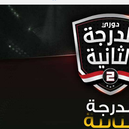
آسيا
دوري أبطال أوروبا
لسعودي للمحترفين
أمريكا
القسم الثاني
ل أوروبا
ركن الألعاب
رياضات أخرى
ل إفريقيا