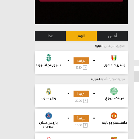
أمس
اليوم
غدا
الدوري البرتغالي
1 مباراة
-
-
لم تبدأ
إشتريلا أمادورا
سبورتنج لشبونة
22:30
مباريات ودية - أندية
4 مباراة
-
-
لم تبدأ
فرينكفاروزي
ريال مدريد
20:00
-
-
لم تبدأ
مانشستر يونايتد
باريس سان
18:00
جيرمان