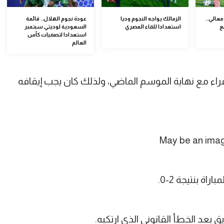
عالي..
الزمالك يواجه النجوم وديا
عودة نجوم الهلال.. قائمة
ع
استعدادا للقاء المصري
السعودية لوديتي سبتمبر
استعدادا لتصفيات كأس
العالم
ل على 3 بطاقات صفراء مع نهاية الموسم الماضي، ولذلك كان يجب إيقافه
اة بنتيجة 2-0.
ق بعد الخطأ القانوني الذي ارتكبه.