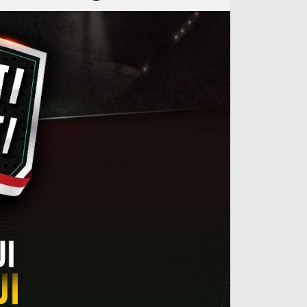
آراء حرة
الدوري ا
ركن الألعاب
دوري أبطا
دوري أبطا
كل البطولات