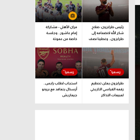
رئيس طرابزون: صلاح
مران الأهلي - مشاركة
شكر الله لانضمامه إلى
إمام عاشور.. وجلسة
طرابزون.. وغطينا نصف
خاصة من عموتة
قيمة الصفقة
طرابزون يعلن تحطيم
استجاب لطلب رايس..
رقمه القياسي التاريخي
أرسنال يتعاقد مع برونو
لمبيعات التذاكر
جيماريش
الموسمية