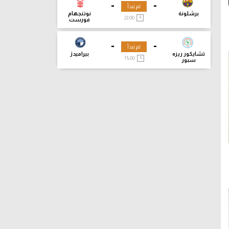
-
-
لم تبدأ
برشلونة
نوتنجهام
22:00
فورست
-
-
لم تبدأ
تشايكور ريزه
بيراميدز
15:00
سبور