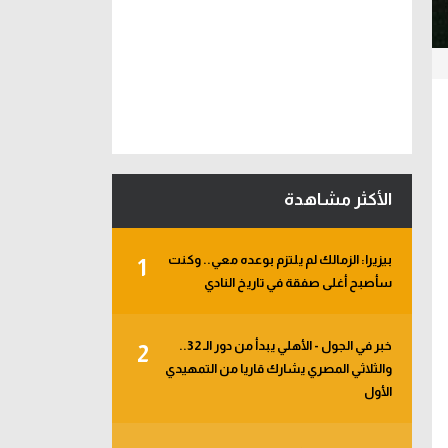
الأكثر مشاهدة
بيزيرا: الزمالك لم يلتزم بوعده معي.. وكنت
1
سأصبح أغلى صفقة في تاريخ النادي
خبر في الجول - الأهلي يبدأ من دور الـ 32..
2
والثلاثي المصري يشارك قاريا من التمهيدي
الأول