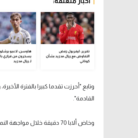
أخبار متعلقة:
تقرير: ليفربول رفض
هاوسن: لاعبو برشلون
التفاوض مع ريال مدريد بشأن
يسخرون من قراري بال
كوناتي
لـ ريال مدريد
وتابع "أحرزت تقدما كبيرا بالفترة الأخي
القادمة".
وخاض ألابا 70 دقيقة خلال مواجهة النمسا أمام قبرص.