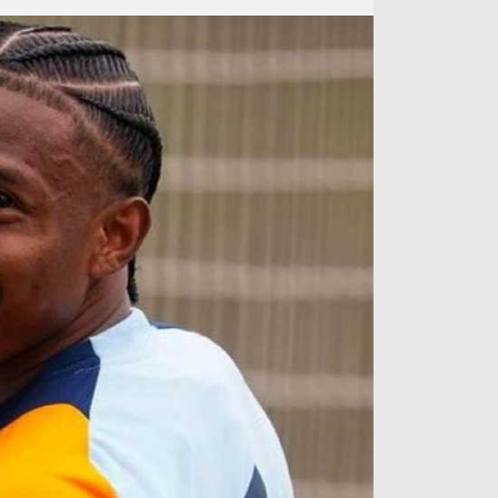
آراء حرة
الدوري ا
ركن الألعاب
دوري أبطا
دوري أبطا
كل البطولات