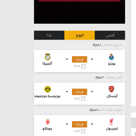
أمس
اليوم
غدا
الدوري البرتغالي
1 مباراة
-
-
لم تبدأ
بورتو
ألفيركا
20:00
كأس الإمارات
1 مباراة
-
-
لم تبدأ
أرسنال
بوروسيا دورتموند
16:00
مباريات ودية - أندية
3 مباراة
-
-
لم تبدأ
ليفربول
موناكو
16:30