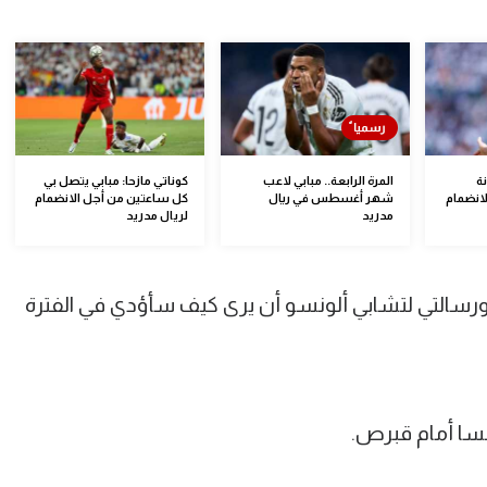
ة
المرة الرابعة.. مبابي لاعب
كوناتي مازحا: مبابي يتصل بي
انضمام
شهر أغسطس في ريال
كل ساعتين من أجل الانضمام
مدريد
لريال مدريد
رة، ورسالتي لتشابي ألونسو أن يرى كيف سأؤدي في الفترة