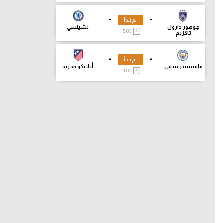
-
-
لم تبدأ
جوهور دارول
تشيلسي
15:00
تاكزيم
-
-
لم تبدأ
مانشستر سيتي
أتلتيكو مدريد
14:00