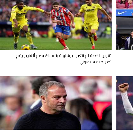
تقرير: الخطة لم تتغير.. برشلونة يتمسك بضم ألفاريز رغم
تصريحات سيميوني