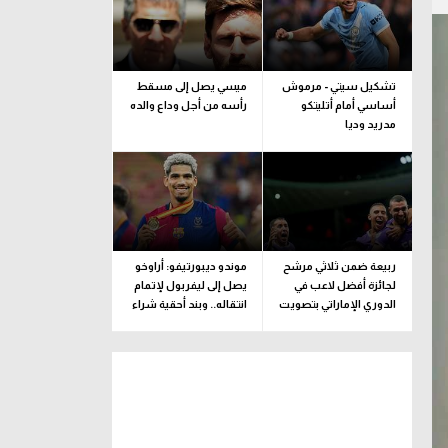
تشكيل سيتي - مرموش
ميسي يصل إلى مسقط
أساسي أمام أتليتكو
رأسه من أجل وداع والده
مدريد وديا
ربيعة ضمن ثلاثي مرشح
موندو ديبورتيفو: أراوخو
لجائزة أفضل لاعب في
يصل إلى ليفربول لإتمام
الدوري الإماراتي بتصويت
انتقاله.. وبند أحقية شراء
الجماهير
ضمن الإعارة