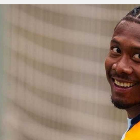
آسيا
دوري أبطال أوروبا
لسعودي للمحترفين
أمريكا
القسم الثاني
ل أوروبا
ركن الألعاب
رياضات أخرى
ل إفريقيا