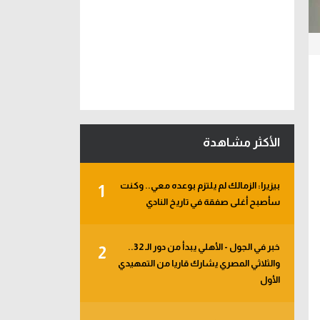
الأكثر مشاهدة
بيزيرا: الزمالك لم يلتزم بوعده معي.. وكنت
1
سأصبح أغلى صفقة في تاريخ النادي
خبر في الجول - الأهلي يبدأ من دور الـ 32..
2
والثلاثي المصري يشارك قاريا من التمهيدي
الأول