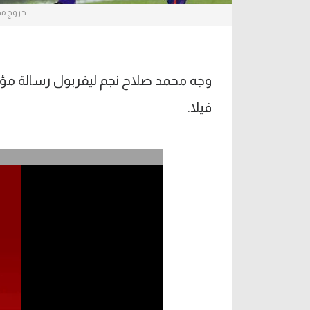
خروج مح
وجه محمد صلاح نجم ليفربول رسالة مؤثرة
فيلا.