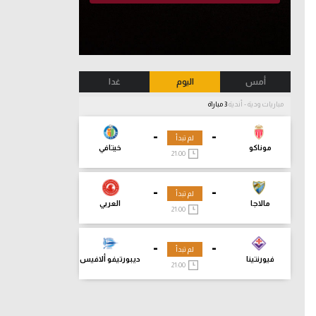
أمس
اليوم
غدا
مباريات ودية - أندية
3 مباراة
-
-
لم تبدأ
موناكو
خيتافي
21:00
-
-
لم تبدأ
مالاجا
العربي
21:00
-
-
لم تبدأ
فيورنتينا
ديبورتيفو ألافيس
21:00