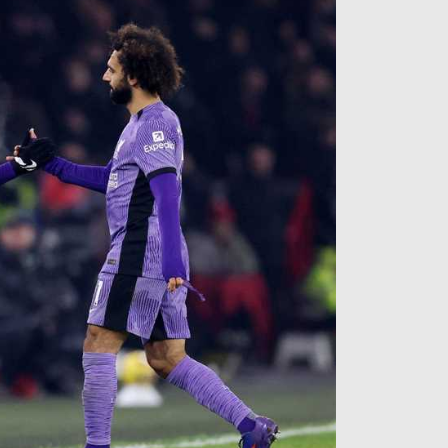
آراء حرة
الدوري ا
ركن الألعاب
دوري أبطا
دوري أبطا
كل البطولات