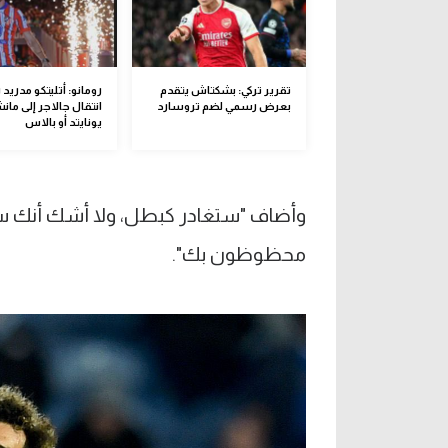
تقرير تركي: بشكتاش يتقدم
رومانو: أتليتكو مدري
بعرض رسمي لضم تروسارد
انتقال جالاجر إلى ما
يونايتد أو بالاس
وأضاف "ستغادر كبطل، ولا أشك أنك ستُ
محظوظون بك".