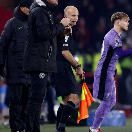
آسيا
دوري أبطال أوروبا
لسعودي للمحترفين
أمريكا
القسم الثاني
ل أوروبا
ركن الألعاب
رياضات أخرى
ل إفريقيا