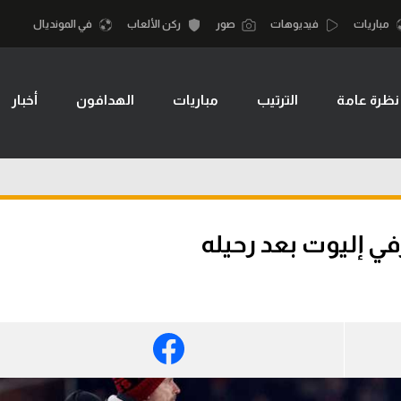
مباريات
فيديوهات
صور
ركن الألعاب
في المونديال
نظرة عامة
الترتيب
مباريات
الهدافون
أخبار
أقسام
أمم إفريقيا
الكرة المصرية
كرة السلة الأمر
الدوري المصري
لمصري
كرة سلة
الكرة الأوروبية
نجليزي الممتاز
كرة يد
ي إليوت بعد رحيله
الكرة الإفريقية
إسباني
كرة طائرة
منتخب مصر
إيطالي
الوطن العربي
سعودي في الجول
في المونديال
لماني
الدوري الإنجليزي
رياضة نسائية
لفرنسي
الدوري الإسباني