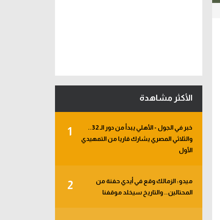
الأكثر مشاهدة
خبر في الجول - الأهلي يبدأ من دور الـ 32..
1
والثلاثي المصري يشارك قاريا من التمهيدي
الأول
ميدو: الزمالك وقع في أيدي حفنة من
2
المحتالين.. والتاريخ سيخلد موقفنا