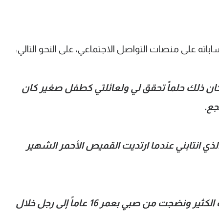
اته على منصات التواصل الاجتماعي، على النحو التالي:
دما انضممت إلى ليفربول في 2019 كان ذلك حلماً تحقق لي ولعائلتي كطفل صغير كان
جع.
لذي انتابني عندما ارتديت القميص الأحمر الشهير
‏على مدار السنوات الـ6 الماضية، عشت الكثير ونضجت من صبي بعمر 16 عاماً إلى رجل خلال