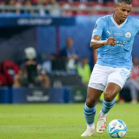
آسيا
دوري أبطال أوروبا
لسعودي للمحترفين
أمريكا
القسم الثاني
ل أوروبا
ركن الألعاب
رياضات أخرى
ل إفريقيا