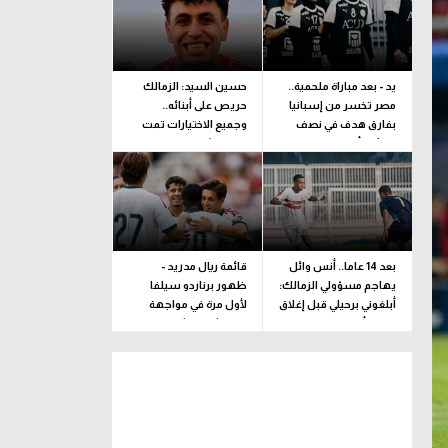
يد - بعد مباراة ملحمية..
حسين السيد: الزمالك
مصر تخسر من إسبانيا
حريص على أبنائه..
بفارق هدف في نصف
وجميع الاختيارات تمت
نهائي كأس العالم
وفقا لرؤية فنية بحتة
للناشئات
بعد 14 عاما.. أنس وائل
قائمة ريال مدريد -
يهاجم مسؤولي الزمالك:
ظهور برناردو سيلفا
أبلغوني برحيلي قبل إغلاق
لأول مرة في مواجهة
القيد بأيام
فرينتشفاروشي