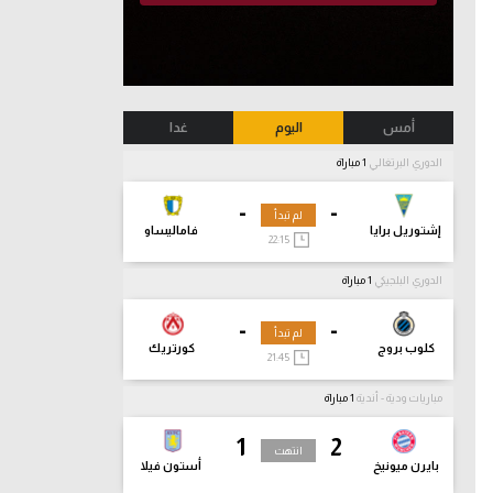
أمس
اليوم
غدا
الدوري البرتغالي
1 مباراة
-
-
لم تبدأ
إشتوريل برايا
فاماليساو
22:15
الدوري البلجيكي
1 مباراة
-
-
لم تبدأ
كلوب بروج
كورتريك
21:45
مباريات ودية - أندية
1 مباراة
1
2
انتهت
بايرن ميونيخ
أستون فيلا