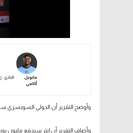
مانويل
النادي : إ
أكانجي
وأوضح التقرير أن الدولي السويسري سين
وأضاف التقرير أن إنتر سيدفع مليون يورو مع خيار