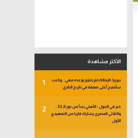
الأكثر مشاهدة
بيزيرا: الزمالك لم يلتزم بوعده معي.. وكنت
1
سأصبح أغلى صفقة في تاريخ النادي
خبر في الجول - الأهلي يبدأ من دور الـ 32..
2
والثلاثي المصري يشارك قاريا من التمهيدي
الأول