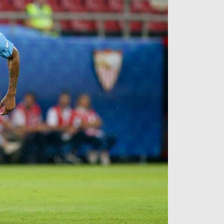
آراء حرة
الدوري ا
ركن الألعاب
دوري أبطا
دوري أبطا
كل البطولات