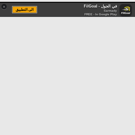
في الجول - FilGoal
×
الى التطبيق
Sarmady
FREE - In Google Play