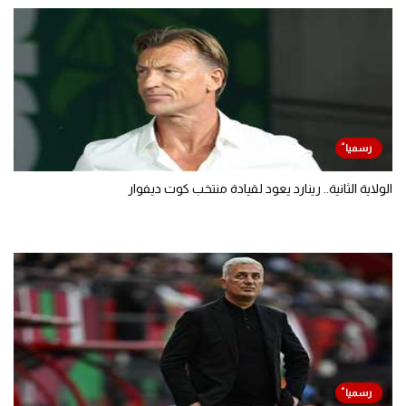
الولاية الثانية.. رينارد يعود لقيادة منتخب كوت ديفوار