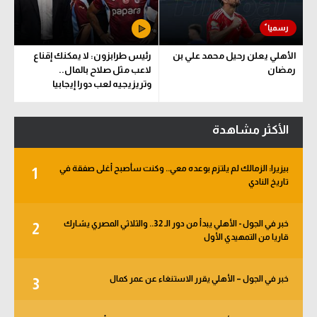
الأهلي يعلن رحيل محمد علي بن
رئيس طرابزون: لا يمكنك إقناع
رمضان
لاعب مثل صلاح بالمال..
وتريزيجيه لعب دورا إيجابيا
الأكثر مشاهدة
بيزيرا: الزمالك لم يلتزم بوعده معي.. وكنت سأصبح أغلى صفقة في
1
تاريخ النادي
خبر في الجول - الأهلي يبدأ من دور الـ 32.. والثلاثي المصري يشارك
2
قاريا من التمهيدي الأول
خبر في الجول – الأهلي يقرر الاستنغاء عن عمر كمال
3