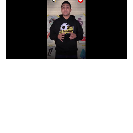
الدوري السعودي للمحترفين
دوري أبطال أوروبا
دوري أبطال إفريقيا
كل البطولات
أقسام
الكرة المصرية
الدوري المصري
الكرة الأوروبية
الكرة الإفريقية
منتخب مصر