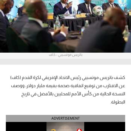
آراء حرة
ركن الألعاب
بطولات
أمريكا 2026
باتريس موتسيبي - كاف
الدوري المصري
الدوري الإنجليزي الممتاز
كشف باتريس موتسيبي رئيس الاتحاد الإفريقي لكرة القدم (كاف)
عن الاقتارب من توقيع اتفاقية ضخمة بقيمة مليار دولار، ووصف
الدوري الإسباني
النسخة الحالية من كأس الأمم للمحليين بالأفضل في تاريخ
البطولة.
الدوري الإيطالي
الدوري الألماني
ADVERTISEMENT
الدوري الفرنسي