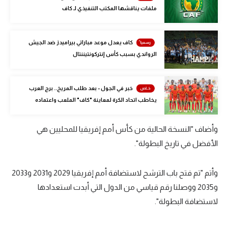
ملفات يناقشها المكتب التنفيذي لـ كاف
الوطن العربي
في المونديال
كاف يعدل موعد مباراتي بيراميدز ضد الجيش
رياضة نسائية
الرواندي بسبب كأس إنتركونتيننتال
آسيا
خبر في الجول - بعد طلب المريخ.. برج العرب
أمريكا
يخاطب اتحاد الكرة لمعاينة "كاف" الملعب واعتماده
ركن الألعاب
وأضاف "النسخة الحالية من كأس أمم إفريقيا للمحليين هي
الأفضل في تاريخ البطولة".
أقسام خاصة
Gamers
وأتم "تم فتح باب الترشح لاستضافة أمم إفريقيا 2029 و2031 و2033
ميركاتو
و2035 ووصلنا رقم قياسي من الدول التي أبدت استعدادها
لاستضافة البطولة".
تحقيق في الجول
تقرير في الجول