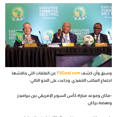
تحليل في الجول
حكايات في الجول
كويز في الجول
فيديو في الجول
وسبق وأن كشف
FilGoal.com
عن الملفات التي يناقشها
اجتماع المكتب التنفيذي، وجاءت على النحو التالي:
-مكان وموعد مباراة كأس السوبر الإفريقي بين بيراميدز
ونهضة بركان.