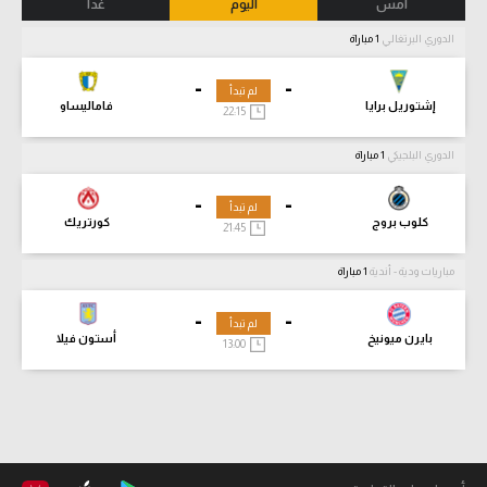
أمس
اليوم
غدا
الدوري البرتغالي
1 مباراة
-
-
لم تبدأ
إشتوريل برايا
فاماليساو
22:15
الدوري البلجيكي
1 مباراة
-
-
لم تبدأ
كلوب بروج
كورتريك
21:45
مباريات ودية - أندية
1 مباراة
-
-
لم تبدأ
بايرن ميونيخ
أستون فيلا
13:00