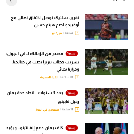
تقرير: سلتيك توصل لاتفاق نهائي مع
أوفييدو لضم هيثم حسن
ساعة |
ميركاتو
مصدر من الزمالك لـ في الجول:
تسريب خطاب بيزيرا يصب في صالحنا..
وقرارنا نهائي
10 ساعة |
الكرة المصرية
بعد 3 سنوات.. اتحاد جدة يعلن
رحيل فابينيو
11 ساعة |
سعودي في الجول
كاف يعلن دعم إنفانتينو.. ويؤيد