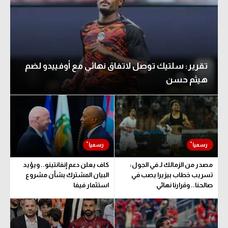
تقرير: سلتيك توصل لاتفاق نهائي مع أوفييدو لضم
هيثم حسن
مصدر من الزمالك لـ في الجول:
كاف يعلن دعم إنفانتينو.. ويؤيد
تسريب خطاب بيزيرا يصب في
البيان المشترك بشأن مشروع
صالحنا.. وقرارنا نهائي
استثمار فيفا