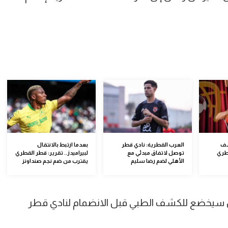
شف
العرب القطرية: نادي قطر
بعدما ارتبط بالانتقال
طري
توصل لاتفاق مبدئي مع
لبيراميدز.. تقرير: قطر القطري
الأهلي لضم رضا سليم
يقترب من ضم نجم صنداونز
س سيخضع للكشف الطبي قبل الانضمام لنادي قطر