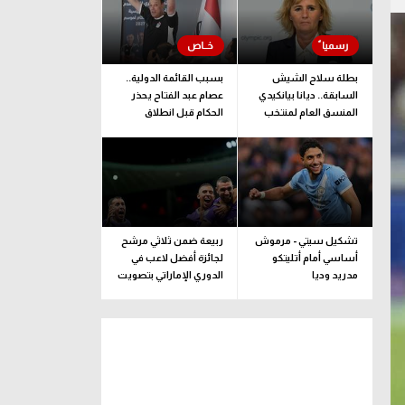
بطلة سلاح الشيش
بسبب القائمة الدولية..
السابقة.. ديانا بيانكيدي
عصام عبد الفتاح يحذر
المنسق العام لمنتخب
الحكام قبل انطلاق
إيطاليا خلفا لـ بوفون
الموسم
تشكيل سيتي - مرموش
ربيعة ضمن ثلاثي مرشح
أساسي أمام أتليتكو
لجائزة أفضل لاعب في
مدريد وديا
الدوري الإماراتي بتصويت
الجماهير