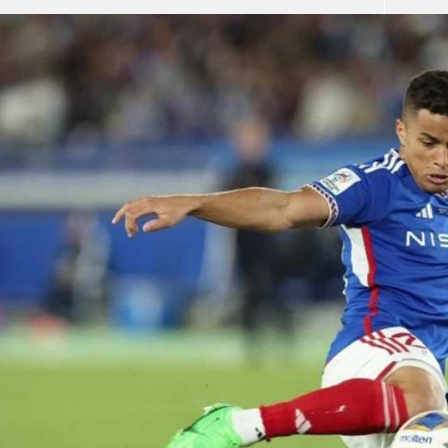
آسيا
دوري أبطال أوروبا
لسعودي للمحترفين
أمريكا
القسم الثاني
ل أوروبا
ركن الألعاب
رياضات أخرى
ل إفريقيا