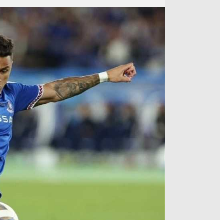
آراء حرة
الدوري ا
ركن الألعاب
دوري أبطا
دوري أبطا
كل البطولات