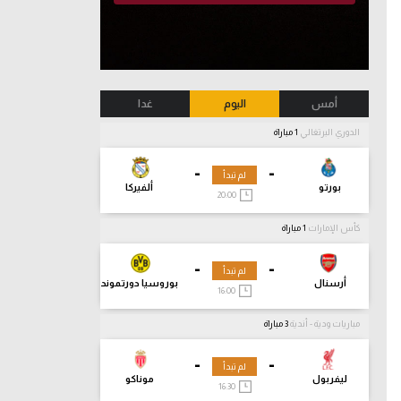
أمس
اليوم
غدا
الدوري البرتغالي
1 مباراة
-
-
لم تبدأ
بورتو
ألفيركا
20:00
كأس الإمارات
1 مباراة
-
-
لم تبدأ
أرسنال
بوروسيا دورتموند
16:00
مباريات ودية - أندية
3 مباراة
-
-
لم تبدأ
ليفربول
موناكو
16:30