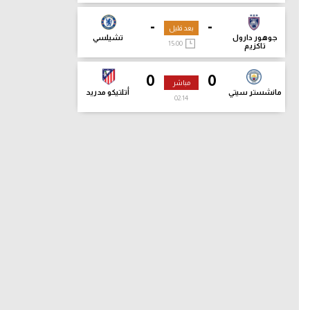
-
-
بعد قليل
جوهور دارول
تشيلسي
15:00
تاكزيم
0
0
مباشر
مانشستر سيتي
أتلتيكو مدريد
02:15