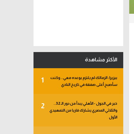
الأكثر مشاهدة
بيزيرا: الزمالك لم يلتزم بوعده معي.. وكنت
1
سأصبح أغلى صفقة في تاريخ النادي
خبر في الجول - الأهلي يبدأ من دور الـ 32..
2
والثلاثي المصري يشارك قاريا من التمهيدي
الأول