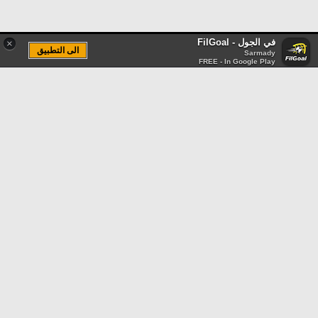
في الجول - FilGoal
×
الى التطبيق
Sarmady
FREE - In Google Play