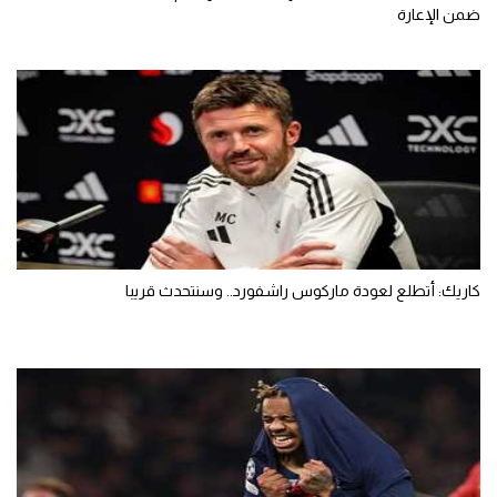
ضمن الإعارة
كاريك: أتطلع لعودة ماركوس راشفورد.. وسنتحدث قريبا