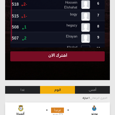
أمس
اليوم
غدا
الدوري البرتغالي
1 مباراة
-
-
لم تبدأ
بورتو
ألفيركا
20:00