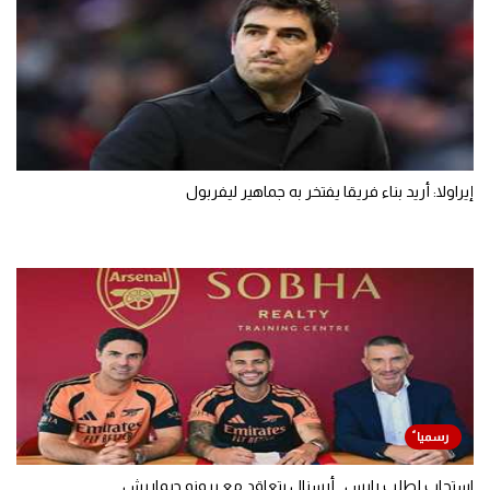
إيراولا: أريد بناء فريقا يفتخر به جماهير ليفربول
استجاب لطلب رايس.. أرسنال يتعاقد مع برونو جيماريش