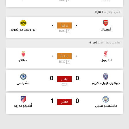
كأس الإمارات
1 مباراة
-
-
لم تبدأ
أرسنال
بوروسيا دورتموند
16:00
مباريات ودية - أندية
3 مباراة
-
-
لم تبدأ
ليفربول
موناكو
16:30
0
0
مباشر
جوهور دارول تاكزيم
تشيلسي
02:33
1
0
مباشر
مانشستر سيتي
أتلتيكو مدريد