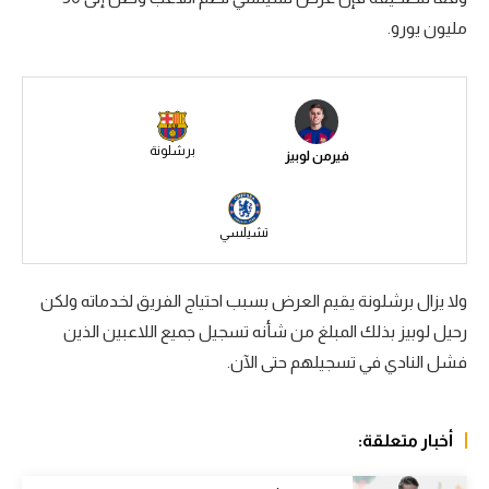
مليون يورو.
سعودي في الجول
الدوري الإنجليزي
الدوري الإسباني
برشلونة
فيرمن لوبيز
دوري أبطال أوروبا
القسم الثاني
تشيلسي
رياضات أخرى
أمم إفريقيا
ولا يزال برشلونة يقيم العرض بسبب احتياج الفريق لخدماته ولكن
رحيل لوبيز بذلك المبلغ من شأنه تسجيل جميع اللاعبين الذين
كرة السلة الأمريكية
فشل النادي في تسجيلهم حتى الآن.
كرة سلة
كرة يد
أخبار متعلقة:
كرة طائرة