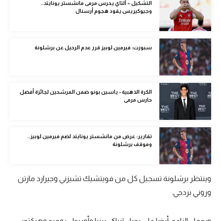
التشكيل – ألتاي يحرس مرمى مانشستر يونايتد..
الوطن العربي
وجيوكيريس يقود هجوم أرسنال
في المونديال
سبورت: فيرمين لوبيز قرر عدم الرحيل عن برشلونة
رياضة نسائية
آسيا
أمريكا
الكرة الذهبية - ياسين بونو ضمن المرشحين لجائزة أفضل
حارس مرمى
ركن الألعاب
تقارير: عرض من مانشستر يونايتد لضم فيرمين لوبيز..
أقسام خاصة
وموقف برشلونة
Gamers
ميركاتو
وينتظر برشلونة تسجيل كل من فويتشيك تشيزني وجيرارد مارتن
وروني بردجي.
تحقيق في الجول
تقرير في الجول
ويعمل النادي أيضا على رحيل إنياكي بينيا وأوريول روميو وهيكتور