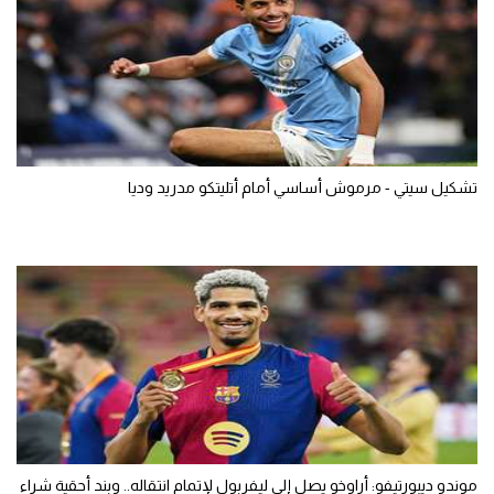
تشكيل سيتي - مرموش أساسي أمام أتليتكو مدريد وديا
موندو ديبورتيفو: أراوخو يصل إلى ليفربول لإتمام انتقاله.. وبند أحقية شراء