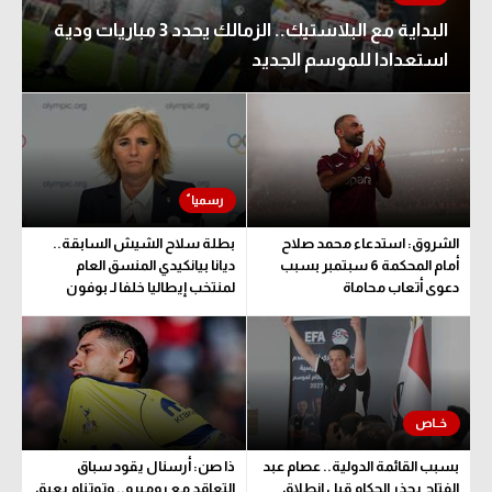
البداية مع البلاستيك.. الزمالك يحدد 3 مباريات ودية
استعدادا للموسم الجديد
الشروق: استدعاء محمد صلاح
بطلة سلاح الشيش السابقة..
أمام المحكمة 6 سبتمبر بسبب
ديانا بيانكيدي المنسق العام
دعوى أتعاب محاماة
لمنتخب إيطاليا خلفا لـ بوفون
بسبب القائمة الدولية.. عصام عبد
ذا صن: أرسنال يقود سباق
الفتاح يحذر الحكام قبل انطلاق
التعاقد مع روميرو.. وتوتنام يعيق