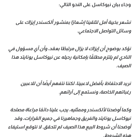
وجاء بيان نيوكاسل على النحو التالي:
تحليل في الجول
حكايات في الجول
نشعر بخيبة أمل لتلقينا إشعارًا بمنشور ألكسندر إيزاك على
وسائل التواصل الاجتماعي.
كويز في الجول
فيديو في الجول
نؤكد بوضوح أن إيزاك لا يزال مرتبطًا بعقد، وأن أي مسؤول في
النادي لم يلتزم مطلقًا بإمكانية رحيله عن نيوكاسل يونايتد هذا
الصيف.
نريد الاحتفاظ بأفضل لاعبينا، لكننا نتفهم أيضًا أن للاعبين
رغباتهم الخاصة، ونستمع إلى آرائهم.
وكما أوضحنا لألكسندر وممثليه، يجب علينا دائمًا مراعاة مصلحة
نيوكاسل يونايتد والفريق وجماهيرنا في جميع القرارات، وقد
أوضحنا أن شروط البيع هذا الصيف لم تتحقق. لا نتوقع استيفاء
هذه الشروط.