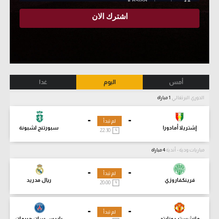
أمس
اليوم
غدا
الدوري البرتغالي
1 مباراة
-
-
لم تبدأ
إشتريلا أمادورا
سبورتنج لشبونة
22:30
مباريات ودية - أندية
4 مباراة
-
-
لم تبدأ
فرينكفاروزي
ريال مدريد
20:00
-
-
لم تبدأ
مانشستر يونايتد
باريس سان جيرمان