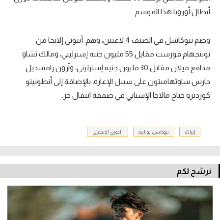
أبطال أوروبا هذا الموسم.
وضم نيوكاسل في الصيف 4 لاعبين، وهم: أنتوني إلانجا من
نوتنجهام فورست مقابل 55 مليون جنيه إسترليني، ومالك تشاو
مدافع ميلان مقابل 30 مليون جنيه إسترليني، وآرون رامسديل
حارس ساوثهامبتون على سبيل الإعارة، بالإضافة إلى أنطونيتو
كورديرو جناح مالاجا الإسباني في صفقة انتقال حر.
إيزاك
نيوكاسل يونايتد
الدوري الإنجليزي
نرشح لكم