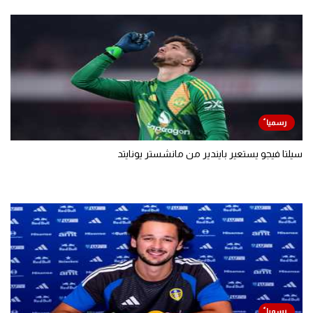
سيلتا فيجو يستعير بايندير من مانشستر يونايتد