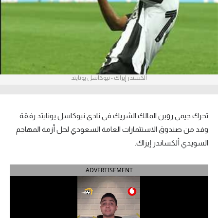
آراء حرة
ركن الألعاب
بطولات
ألكسندر إيزاك - نيوكاسل يونايتد
أمريكا 2026
الدوري المصري
تحرك جيمي روبن المالك الشريك في نادي نيوكاسل يونايتد رفقة
الدوري الإنجليزي الممتاز
وفد من صندوق الاستثمارات العامة السعودي لحل أزمة المهاجم
السويدي ألكساندر إيزاك.
الدوري الإسباني
ADVERTISEMENT
الدوري الإيطالي
الدوري الألماني
الدوري الفرنسي