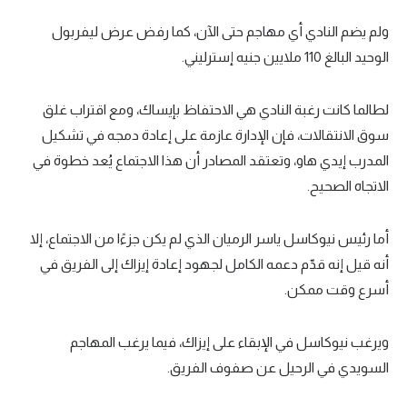
الوطن العربي
ولم يضم النادي أي مهاجم حتى الآن، كما رفض عرض ليفربول
في المونديال
الوحيد البالغ 110 ملايين جنيه إسترليني.
رياضة نسائية
لطالما كانت رغبة النادي هي الاحتفاظ بإيساك، ومع اقتراب غلق
آسيا
سوق الانتقالات، فإن الإدارة عازمة على إعادة دمجه في تشكيل
المدرب إيدي هاو، وتعتقد المصادر أن هذا الاجتماع يُعد خطوة في
أمريكا
الاتجاه الصحيح.
ركن الألعاب
أما رئيس نيوكاسل ياسر الرميان الذي لم يكن جزءًا من الاجتماع، إلا
أقسام خاصة
أنه قيل إنه قدّم دعمه الكامل لجهود إعادة إيزاك إلى الفريق في
Gamers
أسرع وقت ممكن.
ميركاتو
ويرغب نيوكاسل في الإبقاء على إيزاك، فيما يرغب المهاجم
تحقيق في الجول
السويدي في الرحيل عن صفوف الفريق.
تقرير في الجول