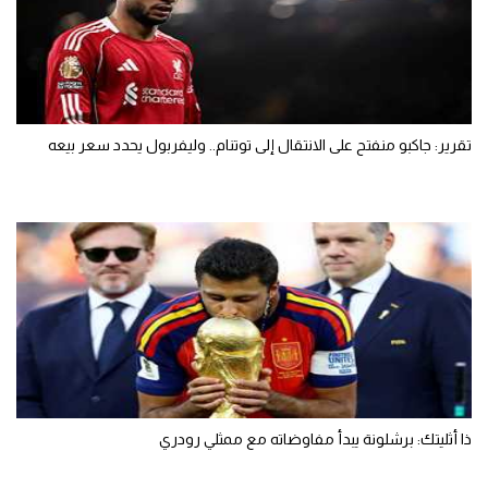
تقرير: جاكبو منفتح على الانتقال إلى توتنام.. وليفربول يحدد سعر بيعه
ذا أثليتك: برشلونة يبدأ مفاوضاته مع ممثلي رودري