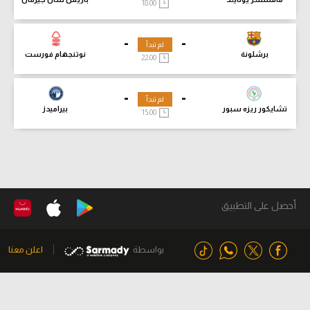
18:00
-
-
لم تبدأ
برشلونة
نوتنجهام فورست
22:00
-
-
لم تبدأ
تشايكور ريزه سبور
بيراميدز
15:00
أحصل على التطبيق
بواسطة
اعلن معنا