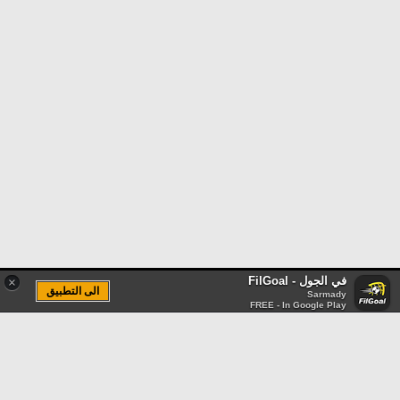
في الجول - FilGoal
×
الى التطبيق
Sarmady
FREE - In Google Play