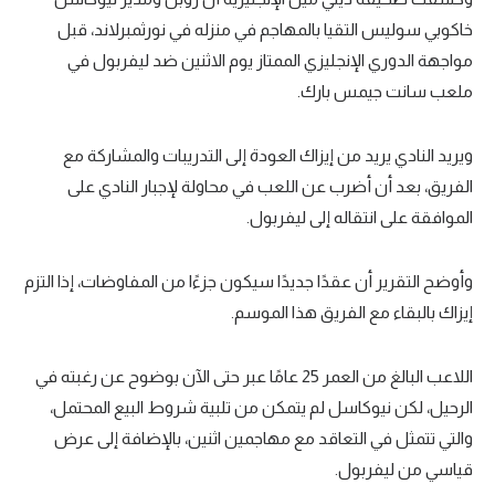
خاكوبي سوليس التقيا بالمهاجم في منزله في نورثمبرلاند، قبل
سعودي في الجول
مواجهة الدوري الإنجليزي الممتاز يوم الاثنين ضد ليفربول في
الدوري الإنجليزي
ملعب سانت جيمس بارك.
الدوري الإسباني
ويريد النادي يريد من إيزاك العودة إلى التدريبات والمشاركة مع
دوري أبطال أوروبا
الفريق، بعد أن أضرب عن اللعب في محاولة لإجبار النادي على
القسم الثاني
الموافقة على انتقاله إلى ليفربول.
رياضات أخرى
وأوضح التقرير أن عقدًا جديدًا سيكون جزءًا من المفاوضات، إذا التزم
أمم إفريقيا
إيزاك بالبقاء مع الفريق هذا الموسم.
كرة السلة الأمريكية
اللاعب البالغ من العمر 25 عامًا عبر حتى الآن بوضوح عن رغبته في
كرة سلة
الرحيل، لكن نيوكاسل لم يتمكن من تلبية شروط البيع المحتمل،
كرة يد
والتي تتمثل في التعاقد مع مهاجمين اثنين، بالإضافة إلى عرض
قياسي من ليفربول.
كرة طائرة