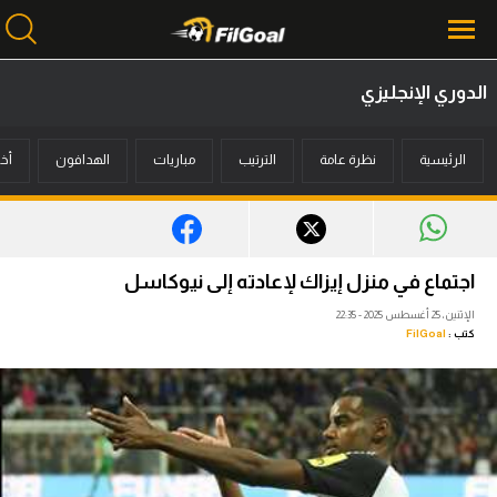
الدوري الإنجليزي
محتوى إخباري
الرئيسية
نظرة عامة
الترتيب
مباريات
الهدافون
أخب
الرئيسية
أخبار
مباريات
اجتماع في منزل إيزاك لإعادته إلى نيوكاسل
ميركاتو
الإثنين، 25 أغسطس 2025 - 22:35
كتب :
FilGoal
فانتازي في الجول
مسابقة التوقعات
فيديوهات
عدسات