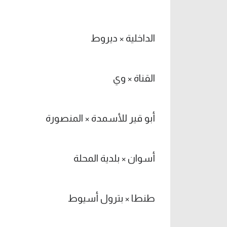
الداخلية × ديروط
القناة × وي
أبو قير للأسمدة × المنصورة
أسوان × بلدية المحلة
طنطا × بترول أسيوط