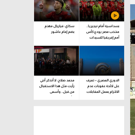
بسداسية أمام نيجيريا..
سكاي: فياريال مهتم
منتخب مصر يودع كأس
بضم إمام عاشور
أمم إفريقيا للسيدات
الدوري المصري – تعرف
محمد صلاح: لا أتذكر أنني
على لائحة عقوبات عدم
رأيت مثل هذا الاستقبال
الالتزام بعمل المقابلات
من قبل.. وأسعى
التلفزيونية
للألقاب مع الفريق