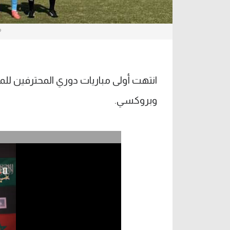
م
وبروكسي.