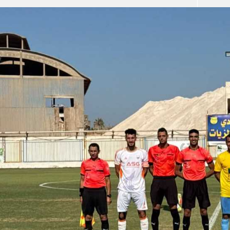
آسيا
دوري أبطال أوروبا
لسعودي للمحترفين
أمريكا
القسم الثاني
ل أوروبا
ركن الألعاب
رياضات أخرى
ل إفريقيا