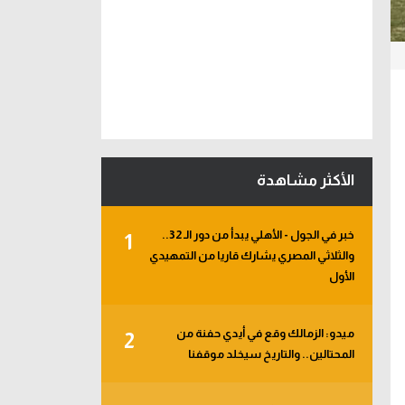
الأكثر مشاهدة
خبر في الجول - الأهلي يبدأ من دور الـ 32..
1
والثلاثي المصري يشارك قاريا من التمهيدي
الأول
ميدو: الزمالك وقع في أيدي حفنة من
2
المحتالين.. والتاريخ سيخلد موقفنا