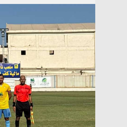
آراء حرة
الدوري ا
ركن الألعاب
دوري أبطا
دوري أبطا
كل البطولات