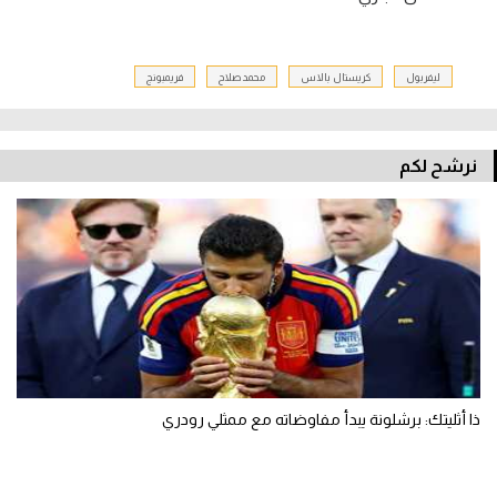
ليفربول
كريستال بالاس
محمد صلاح
فريمبونج
نرشح لكم
ذا أثليتك: برشلونة يبدأ مفاوضاته مع ممثلي رودري