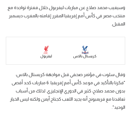
وسيغيب محمد صلاع عن مباريات ليفربول خلال فغترة تواجده مع
سعودي في الجول
منتخب مصر في كأس أمم إفريقيا المقرر إقامته بالمغرب ديسمبر
الدوري الإنجليزي
المقبل.
الدوري الإسباني
دوري أبطال أوروبا
القسم الثاني
كريستال بالاس
ليفربول
رياضات أخرى
وقال سلوت في مؤتمر صحفي قبل مواجهة كريستال بالاس:
أمم إفريقيا
"فكرنا بالتأكيد في موعد كأس أمم إفريقيا. 6 مباريات كحد أقصى
كرة السلة الأمريكية
بدون محمد صلاح، كثير في الدوري الإنجليزي. لذلك من أسباب
تعاقدنا مع فريمبونج أنه يجيد اللعب كجناح أيمن ولكنه ليس الخيار
كرة سلة
الوحيد".
كرة يد
كرة طائرة