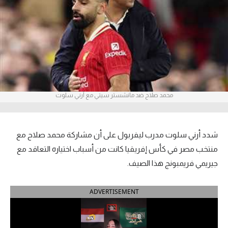
آراء حرة
ركن الألعاب
بطولات
أمريكا 2026
محمد صلاح ضد مانشستر سيتي مع أرني سلوت
الدوري المصري
الدوري الإنجليزي الممتاز
شدد أرني سلوت مدرب ليفربول على أن مشاركة محمد صلاح مع
منتخب مصر في كأس إفريقيا كانت من أسباب اختياره التعاقد مع
الدوري الإسباني
جيريمي فريمبونج هذا الصيف.
الدوري الإيطالي
ADVERTISEMENT
الدوري الألماني
الدوري الفرنسي