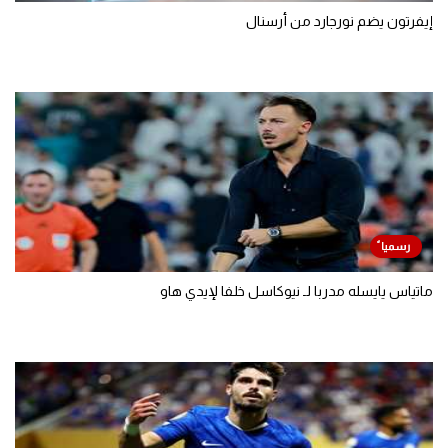
إيفرتون يضم نورجارد من أرسنال
ماتياس يايسله مدربا لـ نيوكاسل خلفا لإيدي هاو