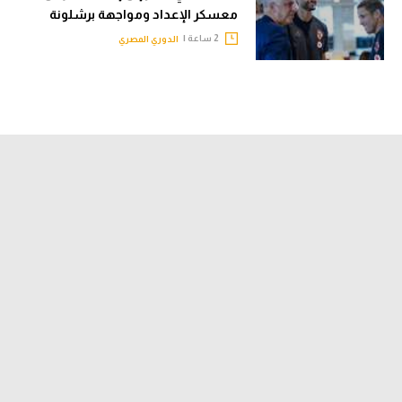
معسكر الإعداد ومواجهة برشلونة
2 ساعة |
الدوري المصري