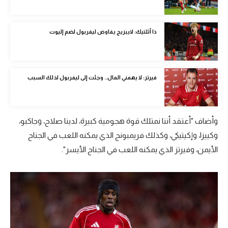
تحليل في الجول
ذا أثلتيك: لايبزيج يفاوض ليفربول لضم إليوت
حكايات في الجول
كويز في الجول
فيديو في الجول
فيرتز: لا يهمني المال.. وجئت إلى ليفربول لذلك السبب
وأضاف "أعتقد أننا نمتلك قوة هجومية كبيرة، لدينا صلاح، وجاكبو،
وكييزا، وإكيتيكي، وكذلك فريمبونج الذي يمكنه اللعب في الجناح
الأيمن، وفيرتز الذي يمكنه اللعب في الجناح الأيسر".