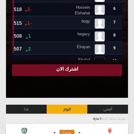
أمس
اليوم
غدا
مباريات ودية - أندية
3 مباراة
-
-
لم تبدأ