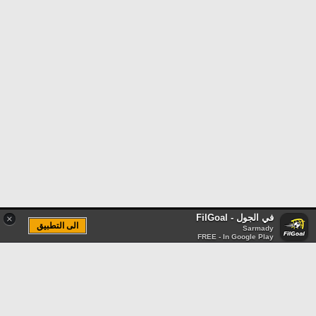
في الجول - FilGoal
×
الى التطبيق
Sarmady
FREE - In Google Play