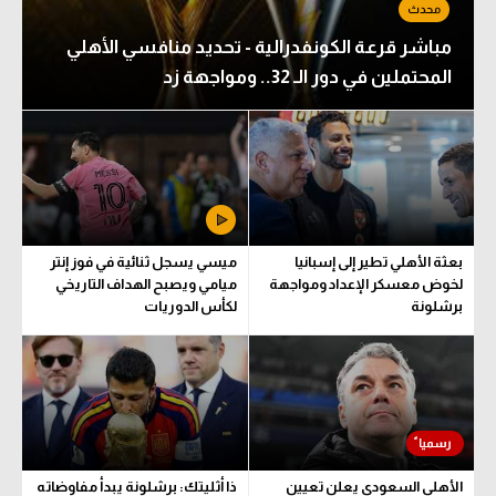
مباشر قرعة الكونفدرالية - تحديد منافسي الأهلي
المحتملين في دور الـ 32.. ومواجهة زد
بعثة الأهلي تطير إلى إسبانيا
ميسي يسجل ثنائية في فوز إنتر
لخوض معسكر الإعداد ومواجهة
ميامي ويصبح الهداف التاريخي
برشلونة
لكأس الدوريات
الأهلي السعودي يعلن تعيين
ذا أثليتك: برشلونة يبدأ مفاوضاته