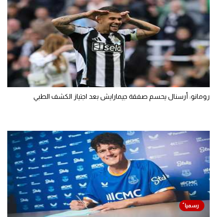
رومانو: أرسنال يحسم صفقة جيمارايش بعد اجتياز الكشف الطبي