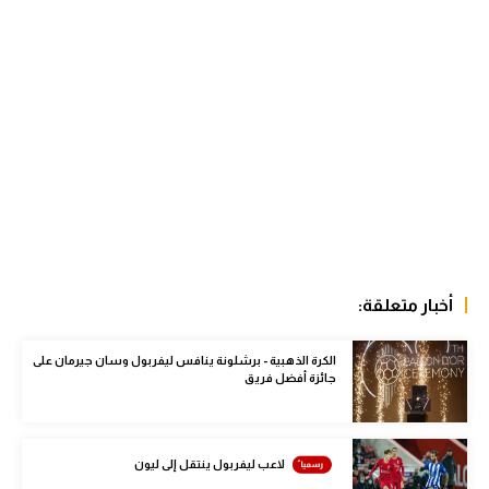
الوطن العربي
في المونديال
رياضة نسائية
آسيا
أمريكا
ركن الألعاب
أخبار متعلقة:
أقسام خاصة
Gamers
الكرة الذهبية - برشلونة ينافس ليفربول وسان جيرمان على
جائزة أفضل فريق
ميركاتو
تحقيق في الجول
لاعب ليفربول ينتقل إلى ليون
تقرير في الجول