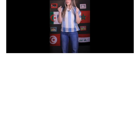
الدوري السعودي للمحترفين
دوري أبطال أوروبا
دوري أبطال إفريقيا
كل البطولات
أقسام
الكرة المصرية
الدوري المصري
الكرة الأوروبية
الكرة الإفريقية
منتخب مصر