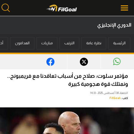
الدوري الإنجليزي
محتوى إخباري
الرئيسية
نظرة عامة
الترتيب
مباريات
الهدافون
أخب
الرئيسية
أخبار
مباريات
مؤتمر سلوت: صلاح من أسباب تعاقدنا مع فريمبونج..
ميركاتو
ونمتلك قوة هجومية كبيرة
الجمعة، 08 أغسطس 2025 - 14:33
فانتازي في الجول
كتب :
FilGoal
مسابقة التوقعات
فيديوهات
عدسات