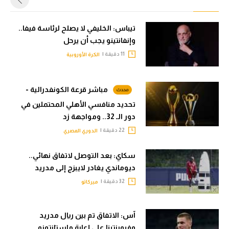
تيباس: الخليفي لا يصلح لرئاسة فيفا..
وإنفانتينو يجب أن يرحل
11 دقيقة |
الكرة الأوروبية
مباشر قرعة الكونفدرالية -
تحديد منافسي الأهلي المحتملين في
دور الـ 32.. ومواجهة زد
22 دقيقة |
الدوري المصري
سكاي: بعد التوصل لاتفاق نهائي..
ديوماندي يغادر لايبزج إلى مدريد
32 دقيقة |
ميركاتو
آس: الاتفاق تم بين ريال مدريد
وفيورنتينا على إعارة ماستانتونو