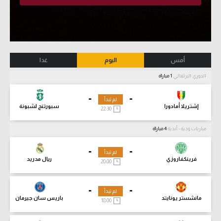
أمس
اليوم
غدا
الدوري البرتغالي
1 مباراة
-
-
لم تبدأ
إشتريلا أمادورا
سبورتنج لشبونة
22:30
مباريات ودية - أندية
4 مباراة
-
-
لم تبدأ
فرينكفاروزي
ريال مدريد
20:00
-
-
لم تبدأ
مانشستر يونايتد
باريس سان جيرمان
18:00