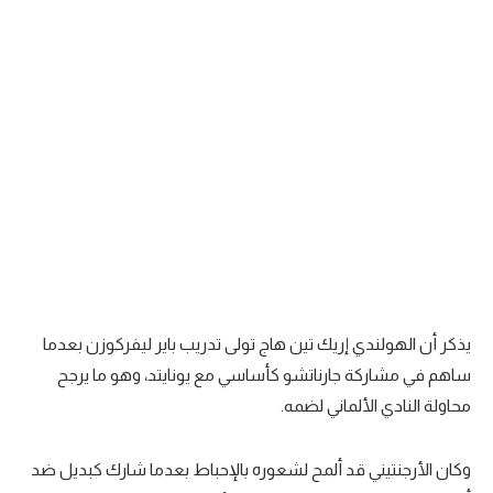
تحليل في الجول
حكايات في الجول
كويز في الجول
فيديو في الجول
يذكر أن الهولندي إريك تين هاج تولى تدريب باير ليفركوزن بعدما
ساهم في مشاركة جارناتشو كأساسي مع يونايتد، وهو ما يرجح
محاولة النادي الألماني لضمه.
وكان الأرجنتيني قد ألمح لشعوره بالإحباط بعدما شارك كبديل ضد