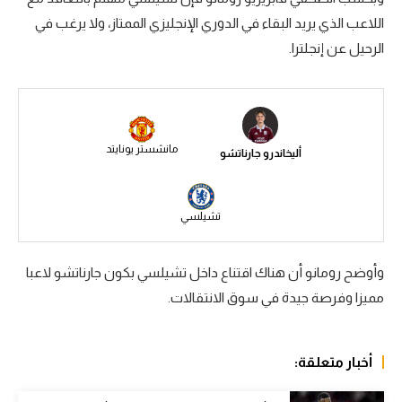
اللاعب الذي يريد البقاء في الدوري الإنجليزي الممتاز، ولا يرغب في
سعودي في الجول
الرحيل عن إنجلترا.
الدوري الإنجليزي
الدوري الإسباني
دوري أبطال أوروبا
مانشستر يونايتد
أليخاندرو جارناتشو
القسم الثاني
رياضات أخرى
تشيلسي
أمم إفريقيا
وأوضح رومانو أن هناك اقتناع داخل تشيلسي بكون جارناتشو لاعبا
كرة السلة الأمريكية
مميزا وفرصة جيدة في سوق الانتقالات.
كرة سلة
كرة يد
أخبار متعلقة:
كرة طائرة