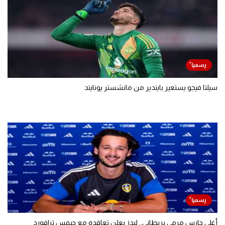
سيلتا فيجو يستعير بايندير من مانشستر يونايتد
أغلى حارس مرمى بريطاني.. ليدز يعلن تعاقده مع جيمس ترافورد