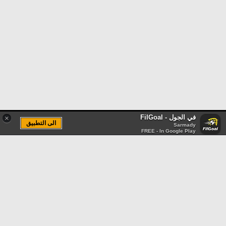
في الجول - FilGoal
×
الى التطبيق
Sarmady
FREE - In Google Play