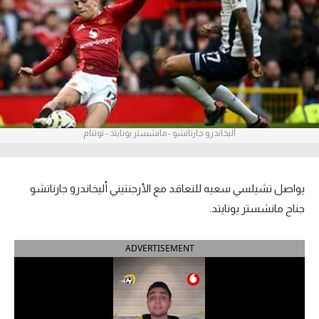
آراء حرة
ركن الألعاب
بطولات
أمريكا 2026
أليخاندرو جارناتشو - مانشستر يونايتد - توتنام
الدوري المصري
الدوري الإنجليزي الممتاز
يواصل تشيلسي سعيه للتعاقد مع الأرجنتيني أليخاندرو جارناتشو
جناح مانشستر يونايتد.
الدوري الإسباني
ADVERTISEMENT
الدوري الإيطالي
الدوري الألماني
الدوري الفرنسي