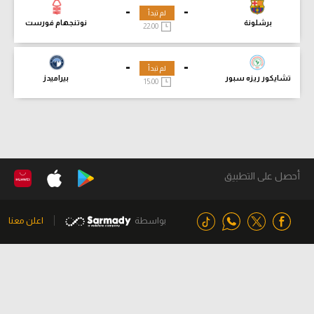
-
-
لم تبدأ
برشلونة
نوتنجهام فورست
22:00
-
-
لم تبدأ
تشايكور ريزه سبور
بيراميدز
15:00
أحصل على التطبيق
بواسطة
اعلن معنا