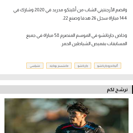
وانضم الأرجنتيني الشاب من أتليتكو مدريد في 2020 وشارك في
144 مباراة سجل 26 هدفا وصنع 22.
وخاض جارناتشو في الموسم المنصرم 58 مباراة في جميع
المسابقات بقميص الشياطين الحمر.
أليخاندرو جارناتشو
جارناتشو
مانشستر يونايتد
تشيلسي
نرشح لكم