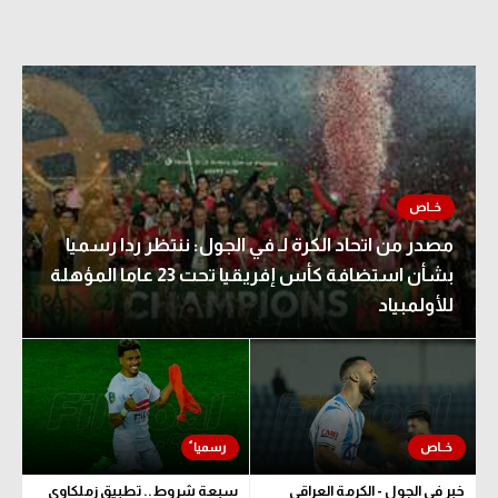
مصدر من اتحاد الكرة لـ في الجول: ننتظر ردا رسميا
بشأن استضافة كأس إفريقيا تحت 23 عاما المؤهلة
للأولمبياد
خبر في الجول - الكرمة العراقي
سبعة شروط.. تطبيق زملكاوي