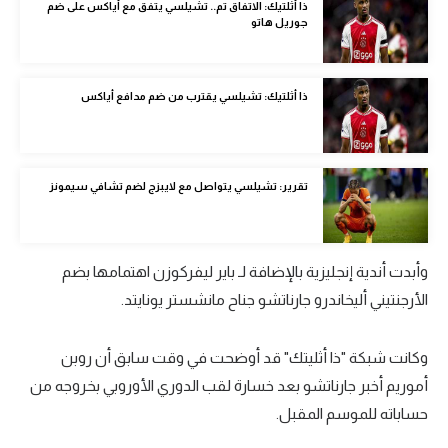
ذا أثلتيك: الاتفاق تم.. تشيلسي يتفق مع أياكس على ضم
الوطن العربي
جوريل هاتو
في المونديال
ذا أثلتيك: تشيلسي يقترب من ضم مدافع أياكس
رياضة نسائية
آسيا
أمريكا
تقرير: تشيلسي يتواصل مع لايبزج لضم تشافي سيمونز
ركن الألعاب
وأبدت أندية إنجليزية بالإضافة لـ باير ليفركوزن اهتمامها بضم
أقسام خاصة
الأرجنتيني أليخاندرو جارناتشو جناح مانشستر يونايتد.
Gamers
ميركاتو
وكانت شبكة "ذا أثليتك" قد أوضحت في وقت سابق أن روبن
أموريم أخبر جارناتشو بعد خسارة لقب الدوري الأوروبي بخروجه من
تحقيق في الجول
حساباته للموسم المقبل.
تقرير في الجول