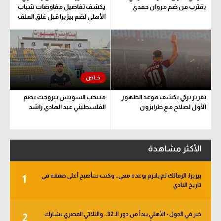
يقترب من ضم مروان حمدي
يكشف تفاصيل مفاوضات شباب
الأهلي لضم بيزيرا قبل غلق الملف
تقرير تركي يكشف موعد الظهور
منتخب السويس بتروجت يضم
الأول لصلاح مع طرابزون
الفلسطيني عبد الهادي راشد
الأكثر مشاهدة
بيزيرا: الزمالك لم يلتزم بوعده معي.. وكنت سأصبح أغلى صفقة في
1
تاريخ النادي
خبر في الجول - الأهلي يبدأ من دور الـ 32.. والثلاثي المصري يشارك
2