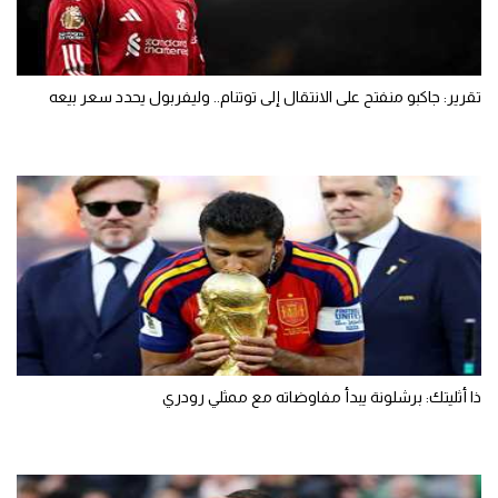
تقرير: جاكبو منفتح على الانتقال إلى توتنام.. وليفربول يحدد سعر بيعه
ذا أثليتك: برشلونة يبدأ مفاوضاته مع ممثلي رودري