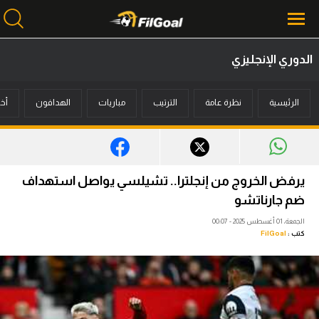
الدوري الإنجليزي
محتوى إخباري
الرئيسية
نظرة عامة
الترتيب
مباريات
الهدافون
أخب
الرئيسية
أخبار
مباريات
يرفض الخروج من إنجلترا.. تشيلسي يواصل استهداف
ميركاتو
ضم جارناتشو
الجمعة، 01 أغسطس 2025 - 00:07
فانتازي في الجول
كتب :
FilGoal
مسابقة التوقعات
فيديوهات
عدسات