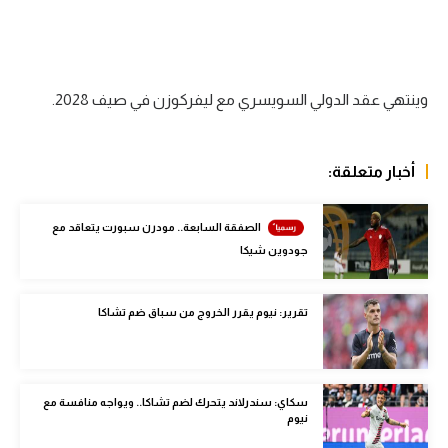
الوطن العربي
في المونديال
رياضة نسائية
وينتهي عقد الدولي السويسري مع ليفركوزن في صيف 2028.
آسيا
أخبار متعلقة:
أمريكا
ركن الألعاب
الصفقة السابعة.. مودرن سبورت يتعاقد مع
جودوين شيكا
أقسام خاصة
تقرير: نيوم يقرر الخروج من سباق ضم تشاكا
Gamers
ميركاتو
تحقيق في الجول
سكاي: سندرلاند يتحرك لضم تشاكا.. ويواجه منافسة مع
نيوم
تقرير في الجول