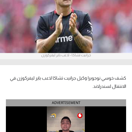
آراء حرة
ركن الألعاب
بطولات
أمريكا 2026
جرانيت تشاكا - لاعب باير ليفركوزن
الدوري المصري
الدوري الإنجليزي الممتاز
كشف خوسي نوجويرا وكيل جرانيت تشاكا لاعب باير ليفركوزن في
الانتقال لسندرلاند.
الدوري الإسباني
ADVERTISEMENT
الدوري الإيطالي
الدوري الألماني
الدوري الفرنسي