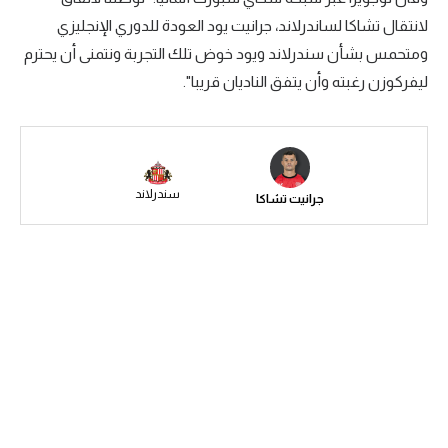
لانتقال تشاكا لساندرلاند، جرانيت يود العودة للدوري الإنجليزي
سعودي في الجول
ومتحمس بشأن سندرلاند ويود خوض تلك التجربة ونتمنى أن يحترم
الدوري الإنجليزي
ليفركوزن رغبته وأن يتفق الناديان قريبا".
الدوري الإسباني
دوري أبطال أوروبا
القسم الثاني
سندرلاند
جرانيت تشاكا
رياضات أخرى
أمم إفريقيا
كرة السلة الأمريكية
كرة سلة
كرة يد
كرة طائرة