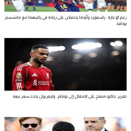
رغم الإعارة.. راشفورد وأونانا يحصلان على زيادة في راتبيهما مع مانشستر
يونايتد
تقرير: جاكبو منفتح على الانتقال إلى توتنام.. وليفربول يحدد سعر بيعه