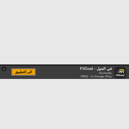
في الجول - FilGoal
×
الى التطبيق
Sarmady
FREE - In Google Play