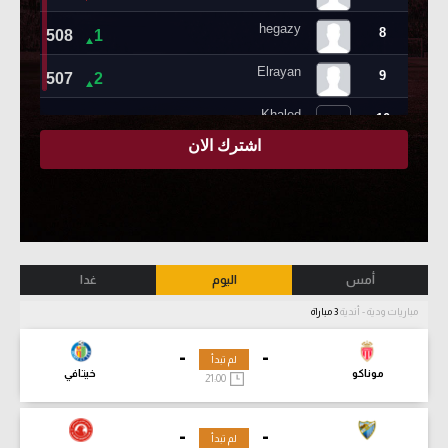
أمس
اليوم
غدا
مباريات ودية - أندية
3 مباراة
-
-
لم تبدأ
موناكو
خيتافي
21:00
-
-
لم تبدأ