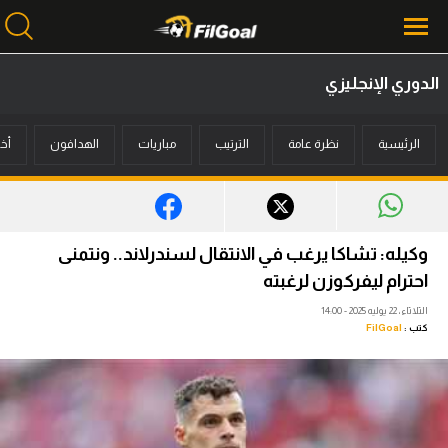
الدوري الإنجليزي
محتوى إخباري
الرئيسية
نظرة عامة
الترتيب
مباريات
الهدافون
أخب
الرئيسية
أخبار
مباريات
وكيله: تشاكا يرغب في الانتقال لسندرلاند.. ونتمنى
ميركاتو
احترام ليفركوزن لرغبته
الثلاثاء، 22 يوليه 2025 - 14:00
فانتازي في الجول
كتب :
FilGoal
مسابقة التوقعات
فيديوهات
عدسات