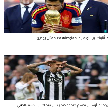
ذا أثليتك: برشلونة يبدأ مفاوضاته مع ممثلي رودري
رومانو: أرسنال يحسم صفقة جيمارايش بعد اجتياز الكشف الطبي