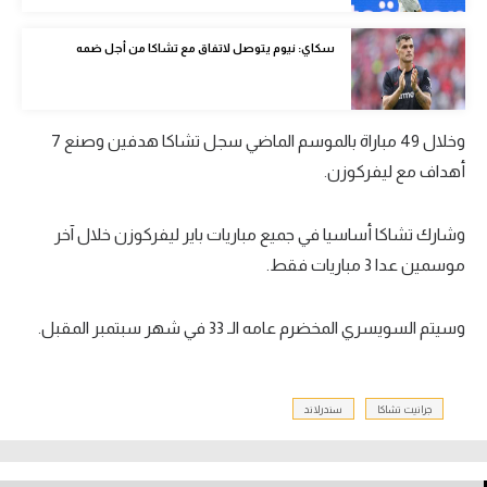
تحليل في الجول
سكاي: نيوم يتوصل لاتفاق مع تشاكا من أجل ضمه
حكايات في الجول
كويز في الجول
وخلال 49 مباراة بالموسم الماضي سجل تشاكا هدفين وصنع 7
فيديو في الجول
أهداف مع ليفركوزن.
وشارك تشاكا أساسيا في جميع مباريات باير ليفركوزن خلال آخر
موسمين عدا 3 مباريات فقط.
وسيتم السويسري المخضرم عامه الـ 33 في شهر سبتمبر المقبل.
جرانيت تشاكا
سندرلاند