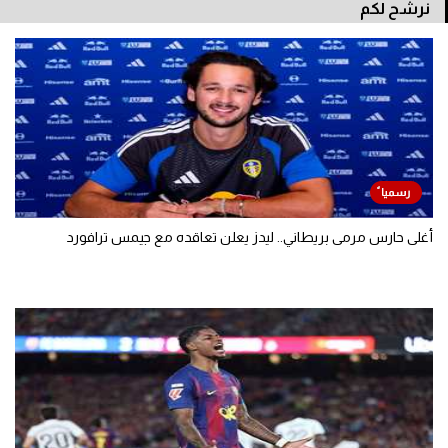
نرشح لكم
أغلى حارس مرمى بريطاني.. ليدز يعلن تعاقده مع جيمس ترافورد