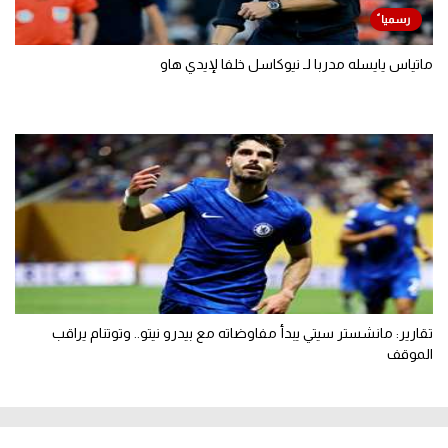
ماتياس يايسله مدربا لـ نيوكاسل خلفا لإيدي هاو
تقارير: مانشستر سيتي يبدأ مفاوضاته مع بيدرو نيتو.. وتوتنام يراقب
الموقف