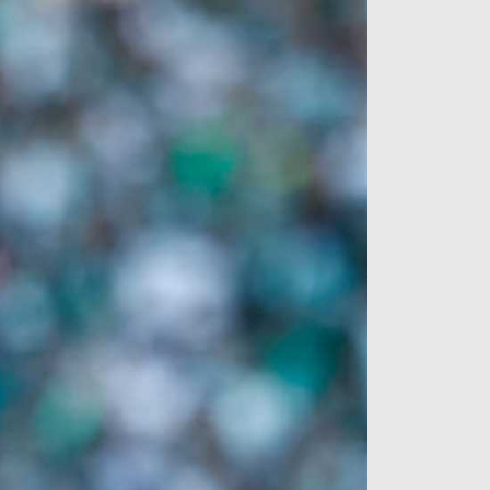
آراء حرة
الدوري ا
ركن الألعاب
دوري أبطا
دوري أبطا
كل البطولات