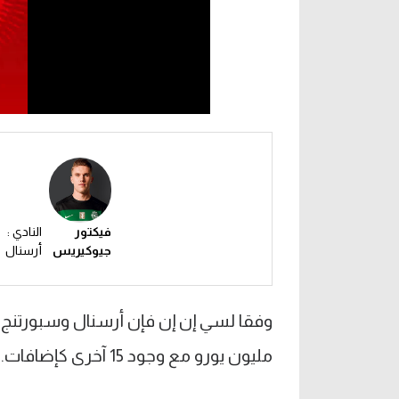
فيكتور
النادي :
جيوكيريس
أرسنال
مليون يورو مع وجود 15 آخرى كإضافات.