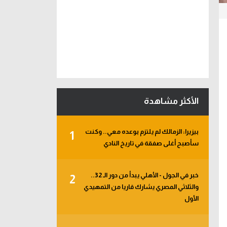
الأكثر مشاهدة
بيزيرا: الزمالك لم يلتزم بوعده معي.. وكنت
1
سأصبح أغلى صفقة في تاريخ النادي
خبر في الجول - الأهلي يبدأ من دور الـ 32..
2
والثلاثي المصري يشارك قاريا من التمهيدي
الأول