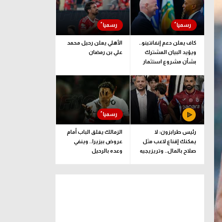
كاف يعلن دعم إنفانتينو..
الأهلي يعلن رحيل محمد
ويؤيد البيان المشترك
علي بن رمضان
بشأن مشروع استثمار
فيفا
رئيس طرابزون: لا
الزمالك يغلق الباب أمام
يمكنك إقناع لاعب مثل
عروض بيزيرا.. وينفي
صلاح بالمال.. وتريزيجيه
وعده بالرحيل
لعب دورا إيجابيا