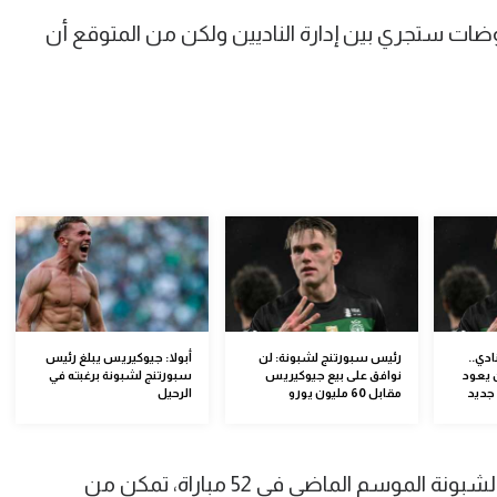
ضات ستجري بين إدارة الناديين ولكن من المتوقع أن
ادي..
رئيس سبورتنج لشبونة: لن
أبولا: جيوكيريس يبلغ رئيس
 يعود
نوافق على بيع جيوكيريس
سبورتنج لشبونة برغبته في
جديد
مقابل 60 مليون يورو
الرحيل
وشارك المهاجم السويدي مع سبورتنج لشبونة الموسم الماضي في 52 مباراة، تمكن من