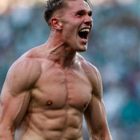
آسيا
دوري أبطال أوروبا
لسعودي للمحترفين
أمريكا
القسم الثاني
ل أوروبا
ركن الألعاب
رياضات أخرى
ل إفريقيا