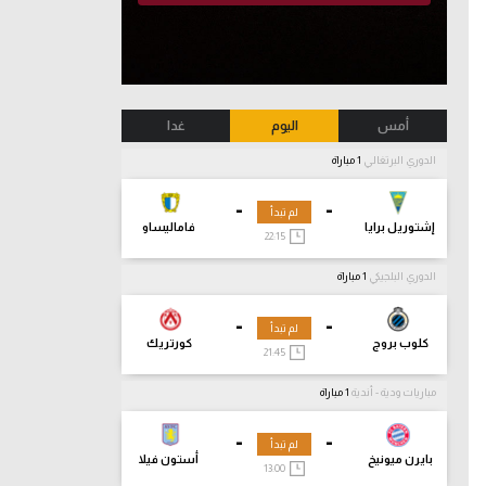
أمس
اليوم
غدا
الدوري البرتغالي
1 مباراة
-
-
لم تبدأ
إشتوريل برايا
فاماليساو
22:15
الدوري البلجيكي
1 مباراة
-
-
لم تبدأ
كلوب بروج
كورتريك
21:45
مباريات ودية - أندية
1 مباراة
-
-
لم تبدأ
بايرن ميونيخ
أستون فيلا
13:00