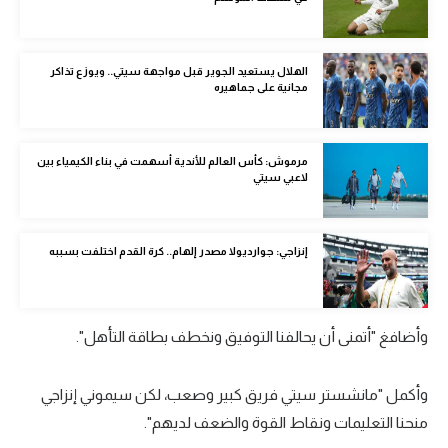
الوطن العربي
في المونديال
الهلال يستعيد الجوير قبل مواجهة سيتي.. ويوزع تذاكر
مجانية على جماهيره
رياضة نسائية
آسيا
مرموش: كأس العالم للأندية أسهمت في بناء الكيمياء بين
لاعبي سيتي
أمريكا
ركن الألعاب
إنزاجي: جوارديولا مصدر إلهام.. كرة القدم اختلفت بسببه
أقسام خاصة
Gamers
وأضافغ "أتمنى أن يحالفنا التوفيق ونخطف بطاقة التأهل".
ميركاتو
وأكمل "مانشستر سيتي فريق كبير وصعب، لكن سيموني إنزاجي
تحقيق في الجول
منحنا التعليمات ونقاط القوة والضعف لديهم".
تقرير في الجول