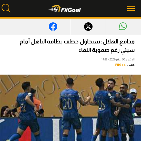
محتوى إخباري
مدافع الهلال: سنحاول خطف بطاقة التأهل أمام
الرئيسية
سيتي رغم صعوبة اللقاء
الإثنين، 30 يونيو 2025 - 14:28
أخبار
كتب :
FilGoal
مباريات
ميركاتو
فانتازي في الجول
مسابقة التوقعات
فيديوهات
عدسات