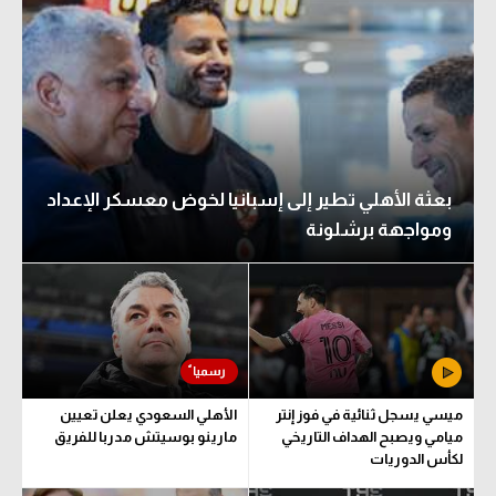
بعثة الأهلي تطير إلى إسبانيا لخوض معسكر الإعداد
ومواجهة برشلونة
ميسي يسجل ثنائية في فوز إنتر
الأهلي السعودي يعلن تعيين
ميامي ويصبح الهداف التاريخي
مارينو بوسيتش مدربا للفريق
لكأس الدوريات