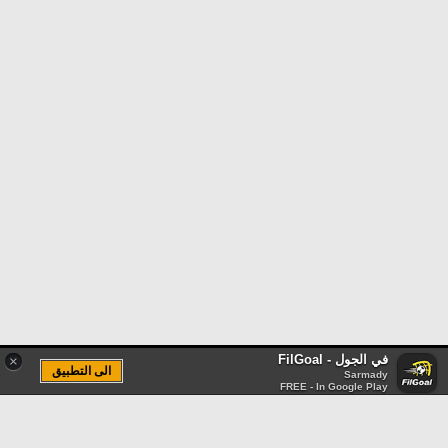
في الجول - FilGoal
×
الى التطبيق
Sarmady
FREE - In Google Play