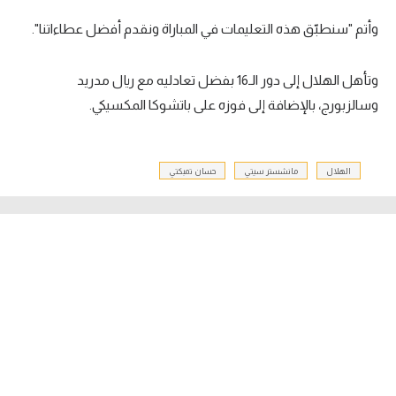
تحليل في الجول
وأتم "سنطبّق هذه التعليمات في المباراة ونقدم أفضل عطاءاتنا".
حكايات في الجول
وتأهل الهلال إلى دور الـ16 بفضل تعادليه مع ريال مدريد
كويز في الجول
وسالزبورج، بالإضافة إلى فوزه على باتشوكا المكسيكي.
فيديو في الجول
الهلال
مانشستر سيتي
حسان تمبكتي