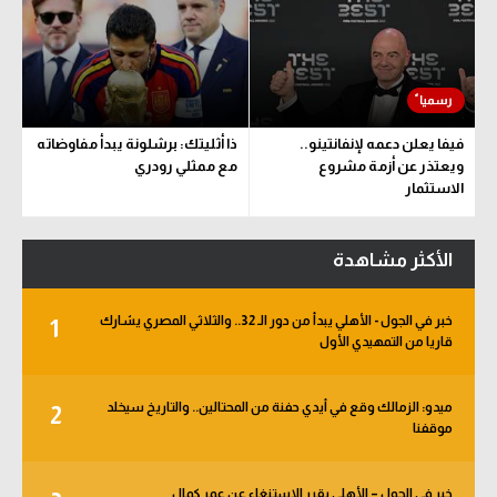
فيفا يعلن دعمه لإنفانتينو..
ذا أثليتك: برشلونة يبدأ مفاوضاته
ويعتذر عن أزمة مشروع
مع ممثلي رودري
الاستثمار
الأكثر مشاهدة
خبر في الجول - الأهلي يبدأ من دور الـ 32.. والثلاثي المصري يشارك
1
قاريا من التمهيدي الأول
ميدو: الزمالك وقع في أيدي حفنة من المحتالين.. والتاريخ سيخلد
2
موقفنا
خبر في الجول – الأهلي يقرر الاستنغاء عن عمر كمال