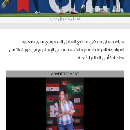
آراء حرة
الهلال أمام ريال مدريد
ركن الألعاب
بطولات
يدرك حسان تمبكتي مدافع الهلال السعودي مدى صعوبة
أمريكا 2026
المواجهة المرتقبة أمام مانشستر سيتي الإنجليزي في دور الـ16 من
بطولة كأس العالم للأندية.
الدوري المصري
ADVERTISEMENT
الدوري الإنجليزي الممتاز
الدوري الإسباني
الدوري الإيطالي
الدوري الألماني
الدوري الفرنسي