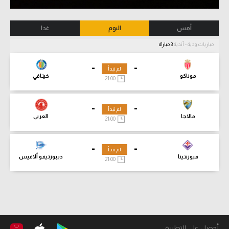
أمس
اليوم
غدا
مباريات ودية - أندية
3 مباراة
-
-
لم تبدأ
موناكو
خيتافي
21:00
-
-
لم تبدأ
مالاجا
العربي
21:00
-
-
لم تبدأ
فيورنتينا
ديبورتيفو ألافيس
21:00
أحصل على التطبيق