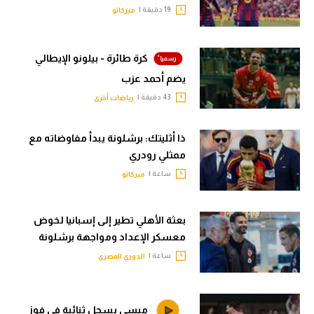
19 دقيقة |
ميركاتو
كرة طائرة - بيلونو الإيطالي
يضم أحمد عزب
43 دقيقة |
رياضات أخرى
ذا أثليتك: برشلونة يبدأ مفاوضاته مع
ممثلي رودري
ساعة |
ميركاتو
بعثة الأهلي تطير إلى إسبانيا لخوض
معسكر الإعداد ومواجهة برشلونة
ساعة |
الدوري المصري
ميسي يسجل ثنائية في فوز