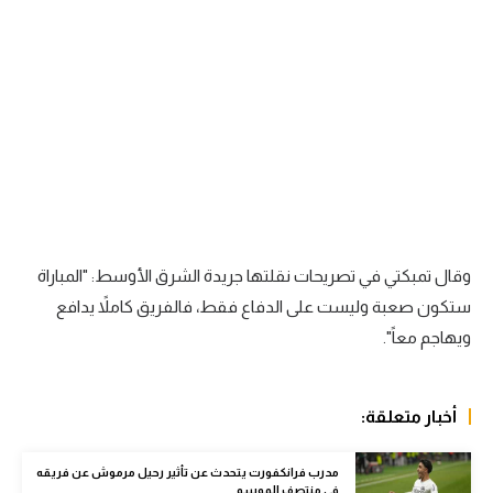
سعودي في الجول
الدوري الإنجليزي
الدوري الإسباني
دوري أبطال أوروبا
القسم الثاني
رياضات أخرى
وقال تمبكتي في تصريحات نقلتها جريدة الشرق الأوسط: "المباراة
أمم إفريقيا
ستكون صعبة وليست على الدفاع فقط، فالفريق كاملاً يدافع
ويهاجم معاً".
كرة السلة الأمريكية
كرة سلة
أخبار متعلقة:
كرة يد
كرة طائرة
مدرب فرانكفورت يتحدث عن تأثير رحيل مرموش عن فريقه
في منتصف الموسم