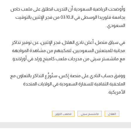
تحليل في الجول
وأوضحت الرياضية السعودية أن التدريب انطلق على ملعب خاص
بجامعة فلوريدا الوسطى في الـ03:10 من فجر الإثنين بالتوقيت
حكايات في الجول
السعودي.
كويز في الجول
في سياق متصل، أعلن نادي الهلال، فجر الإثنين، عن توفير تذاكر
فيديو في الجول
مجانية للمبتعثين السعوديين، لتمكينهم من مشاهدة المواجهة
مع مانشستر سيتي من مدرجات ملعب كامبنج ورلد في أورلاندو.
ووفق حساب النادي على منصة إكس، ستُوزَّع التذاكر بالتعاون مع
الملحقية الثقافية للسفارة السعودية في الولايات المتحدة
الأمريكية.
الهلال
مانشستر سيتي
مصعب الجوير