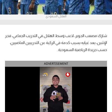
آراء حرة
الهلال السعودي
ركن الألعاب
بطولات
شارك مصعب الجوير، لاعب وسط الهلال في التدريب الجماعي، فجر
أمريكا 2026
الإثنين، بعد غيابه بسبب كدمة في الركبة عن التدريبين الماضيين،
حسب جريدة الرياضية السعودية.
الدوري المصري
ADVERTISEMENT
الدوري الإنجليزي الممتاز
الدوري الإسباني
الدوري الإيطالي
الدوري الألماني
الدوري الفرنسي