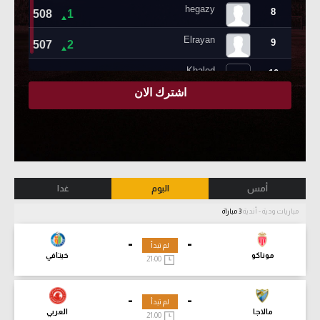
أمس
اليوم
غدا
مباريات ودية - أندية
3 مباراة
-
-
لم تبدأ
موناكو
خيتافي
21:00
-
-
لم تبدأ
مالاجا
العربي
21:00