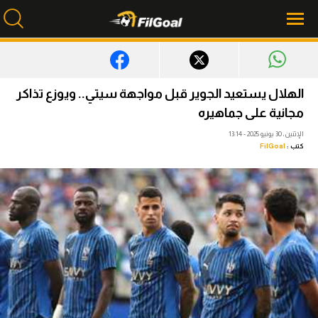
محتوى إخباري
الهلال يستعيد الجوير قبل مواجهة سيتي.. ويوزع تذاكر
الرئيسية
مجانية على جماهيره
الإثنين، 30 يونيو 2025 - 13:14
أخبار
كتب :
FilGoal
مباريات
ميركاتو
فانتازي في الجول
مسابقة التوقعات
فيديوهات
عدسات