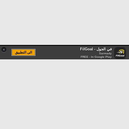
في الجول - FilGoal
×
الى التطبيق
Sarmady
FREE - In Google Play