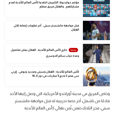
مؤتمر جوارديولا: الكثيرون انتقدوا كأس العالم للأندية لعدم
الوطن العربي
مشاركتهم.. والهلال فريق منظم
في المونديال
رياضة نسائية
قبل مواجهة مانشستر سيتي.. آخر تطورات إصابة ثلاثي
الهلال
آسيا
أمريكا
خارج كأس العالم للأندية.. الهلال يعلن تفاصيل
ومدة غياب سالم الدوسري
ركن الألعاب
كأس العالم للأندية - الهلال وسيتي ومدريد ويوفي.. إم بي
أقسام خاصة
سي مصر 2 تذيع 5 مباريات في دور الـ 16
Gamers
ميركاتو
وخاض الفريق في مدينة أورلاندو الأمريكية، التي وصل إليها الأحد
قادمًا من ناشفل، آخر حصة تدريبية له قبل مواجهة مانشستر
تحقيق في الجول
سيتي، فجر الثلاثاء ضمن ثُمن نهائي كأس العالم للأندية.
تقرير في الجول