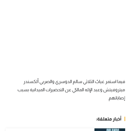
سعودي في الجول
الدوري الإنجليزي
الدوري الإسباني
دوري أبطال أوروبا
القسم الثاني
رياضات أخرى
أمم إفريقيا
فيما استمر غيابُ الثلاثي سالم الدوسري والصربي ألكسندر
ميتروفيتش وعبد الإله المالكي عن التحضيرات الميدانية بسبب
كرة السلة الأمريكية
إصاباتهم.
كرة سلة
كرة يد
أخبار متعلقة:
كرة طائرة