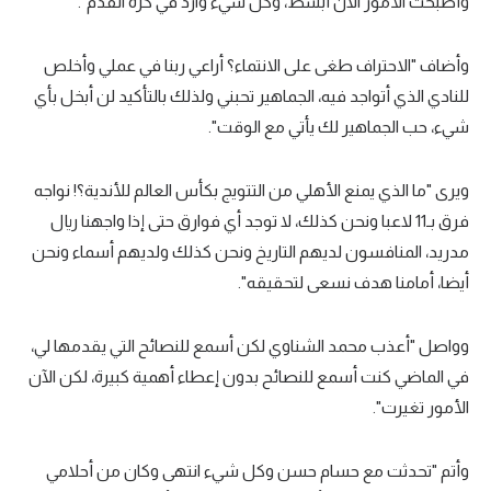
وأصبحت الأمور الآن أبسط، وكل شيء وارد في كرة القدم".
وأضاف "الاحتراف طغى على الانتماء؟ أراعي ربنا في عملي وأخلص
للنادي الذي أتواجد فيه، الجماهير تحبني ولذلك بالتأكيد لن أبخل بأي
شيء، حب الجماهير لك يأتي مع الوقت".
ويرى "ما الذي يمنع الأهلي من التتويج بكأس العالم للأندية؟! نواجه
فرق بـ11 لاعبا ونحن كذلك، لا توجد أي فوارق حتى إذا واجهنا ريال
مدريد، المنافسون لديهم التاريخ ونحن كذلك ولديهم أسماء ونحن
أيضا، أمامنا هدف نسعى لتحقيقه".
وواصل "أعذب محمد الشناوي لكن أسمع للنصائح التي يقدمها لي،
في الماضي كنت أسمع للنصائح بدون إعطاء أهمية كبيرة، لكن الآن
الأمور تغيرت".
وأتم "تحدثت مع حسام حسن وكل شيء انتهى وكان من أحلامي