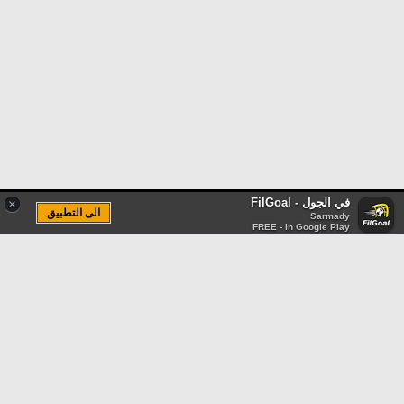
في الجول - FilGoal
×
الى التطبيق
Sarmady
FREE - In Google Play