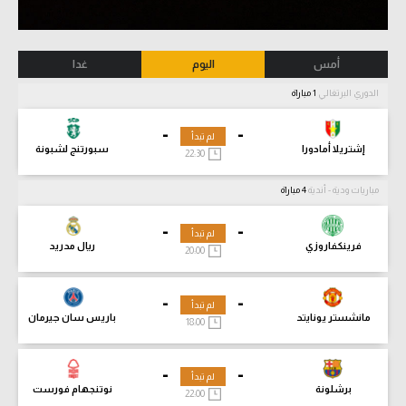
أمس
اليوم
غدا
الدوري البرتغالي
1 مباراة
-
-
لم تبدأ
إشتريلا أمادورا
سبورتنج لشبونة
22:30
مباريات ودية - أندية
4 مباراة
-
-
لم تبدأ
فرينكفاروزي
ريال مدريد
20:00
-
-
لم تبدأ
مانشستر يونايتد
باريس سان جيرمان
18:00
-
-
لم تبدأ
برشلونة
نوتنجهام فورست
22:00