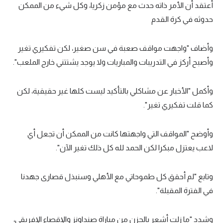
أعتقد أن الأمر ذاته حدث مع مؤمن زكريا، وكل شيء من الممكن
تحليل في الجول
حدوثه في كرة القدم
حكايات في الجول
وأضاف "واجهت مواقف صعبة في سن صغير، لكن تفكيري تغير
كويز في الجول
وأصبح أركز في التدريبات والمباريات ولا يوجد يشتتني خارج الملعب".
فيديو في الجول
وأكمل "الأخبار عن مشاكلي بالتأكيد ليست كلها غير حقيقية، لكن
كما قلت تفكيري تغير".
وأوضح "المواقف التي واجهتها كانت من الممكن أن تجعل أي
لاعب يعتزل مبكرا لكن الحمد لله كل ذلك تغير الآن".
وتابع "لم أحقق كل طموحاتي مع الأهلي وسنبذل قصارى جهدنا
في الفترة المقبلة".
وشدد "ما زلت أشعر بالحزن من مباراة صنداونز والإقصاء الإفريقي،