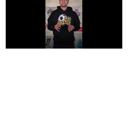
الدوري السعودي للمحترفين
دوري أبطال أوروبا
دوري أبطال إفريقيا
كل البطولات
أقسام
الكرة المصرية
الدوري المصري
الكرة الأوروبية
الكرة الإفريقية
منتخب مصر