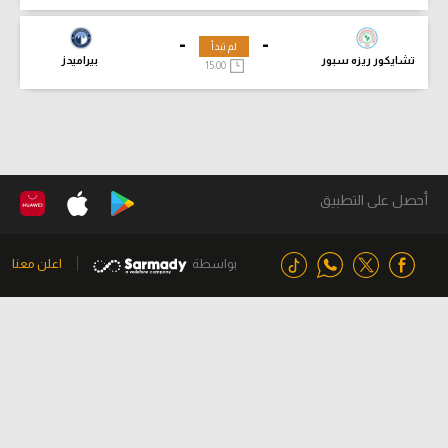
-
-
لم تبدأ
تشايكور ريزه سبور
بيراميدز
15:00
أحصل على التطبيق
بواسطة
اعلن معنا