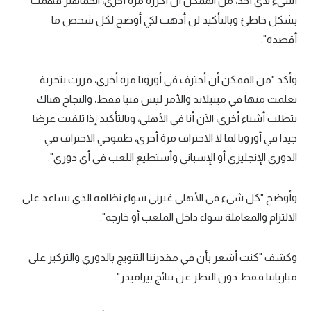
أسيء لأي أحد، من الممكن أن أكرره مرة أخرى، الجماهير فهمت
بشكل خاطئ وبالتأكيد لن أذهب لكي أوضح لكل شخص ما
أقصده".
وأكد "من الممكن أن أحترف في أوروبا مرة أخرى، مررت بتجربة
تعلمت منها في ميتيلاند والأمر ليس فنيا فقط، والنجاح هناك
يتطلب أشياء أخرى، الآن أنا في الأهلي، وبالتأكيد إذا تلقيت عرضا
جيدا في أوروبا لما لا الاحتراف مرة أخرى، طموحي الاحتراف في
الدوري الإنجليزي أو الإسباني وأستطيع اللعب في أي دوري".
وأوضح "كل شيء في الأهلي غيرني سواء نظامه الذي يساعد على
الالتزام والمعاملة سواء داخل الملعب أو خارجه".
وكشف "كنت أشعر بأن في مقدرتنا التتويج بالدوري والتركيز على
مبارياتنا فقط دون النظر عن نتائج بيراميدز".