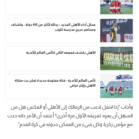
الوطن العربي
في المونديال
محلل أداء الأهلي الجديد - رحالة لأكثر من 60 دولة ..وكشاف
ومحاضر خريج مدرسة كلوب
رياضة نسائية
آسيا
الأهلي يكشف قميصه الثاني لكأس العالم للأندية
أمريكا
ركن الألعاب
كأس العالم للأندية - قناة مفتوحة جديدة تعلن بث مباراة
الأهلي وإنتر ميامي
أقسام خاصة
Gamers
وأجاب "إذا انتقل لاعب من الزمالك إلى الأهلي أو العكس هل من
ميركاتو
السهل أن يعود لفريقه الأول مرة أخرى؟ أعتقد أن الأمر ذاته حدث
تحقيق في الجول
مع مؤمن زكريا، وكل شيء من الممكن حدوثه في كرة القدم".
تقرير في الجول