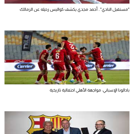
"مستقبل النادي".. أحمد مجدي يكشف كواليس رحيله عن الزمالك
بادالونا الإسباني: مواجهة الأهلي احتفالية تاريخية