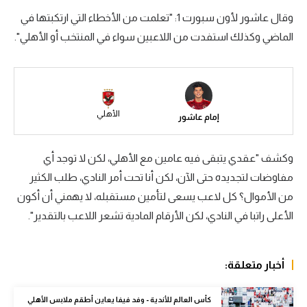
وقال عاشور لأون سبورت 1: "تعلمت من الأخطاء التي ارتكبتها في
سعودي في الجول
الماضي وكذلك استفدت من اللاعبين سواء في المنتخب أو الأهلي".
الدوري الإنجليزي
الدوري الإسباني
دوري أبطال أوروبا
الأهلي
إمام عاشور
القسم الثاني
رياضات أخرى
وكشف "عقدي يتبقى فيه عامين مع الأهلي، لكن لا توجد أي
مفاوضات لتجديده حتى الآن، لكن أنا تحت أمر النادي، طلب الكثير
أمم إفريقيا
من الأموال؟ كل لاعب يسعى لتأمين مستقبله، لا يهمني أن أكون
كرة السلة الأمريكية
الأعلى راتبا في النادي، لكن الأرقام المادية تشعر اللاعب بالتقدير".
كرة سلة
أخبار متعلقة:
كرة يد
كرة طائرة
كأس العالم للأندية - وفد فيفا يعاين أطقم ملابس الأهلي