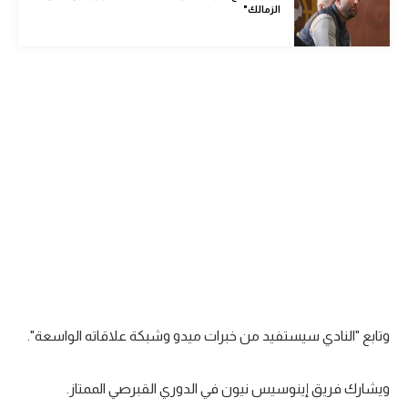
الزمالك"
الوطن العربي
في المونديال
رياضة نسائية
آسيا
أمريكا
ركن الألعاب
أقسام خاصة
Gamers
ميركاتو
وتابع "النادي سيستفيد من خبرات ميدو وشبكة علاقاته الواسعة".
تحقيق في الجول
ويشارك فريق إينوسيس نيون في الدوري القبرصي الممتاز.
تقرير في الجول