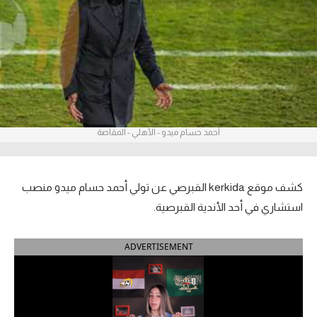
آراء حرة
ركن الألعاب
بطولات
أمريكا 2026
أحمد حسام ميدو - الأهلي - المقاصة
الدوري المصري
الدوري الإنجليزي الممتاز
كشف موقع kerkida القبرصي عن تولي أحمد حسام ميدو منصب
استشاري في أحد الأندية القبرصية.
الدوري الإسباني
ADVERTISEMENT
الدوري الإيطالي
الدوري الألماني
الدوري الفرنسي