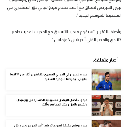
نيون القبرصي لاتفاق مع أحمد حسام ميدو لتولي دور استشاري في
سعودي في الجول
التخطيط للموسم الجديد".
الدوري الإنجليزي
الدوري الإسباني
وأضاف التقرير: "سيقوم ميدو بالتنسيق مع المدرب المدرب دامير
كانادي والمدير الفني أندرياس كوزماس."
دوري أبطال أوروبا
القسم الثاني
أخبار متعلقة:
رياضات أخرى
ميدو: لاعبون في الدوري المصري يتقاضون أكثر من 14 لاعبا
أمم إفريقيا
بنابولي.. وعرضنا التجديد للسعيد
كرة السلة الأمريكية
كرة سلة
ميدو: لا أحمل الرمادي مسؤولية الخسارة من بيراميدز..
ونشعر بالحزن مثل الجماهير وأكثر
كرة يد
كرة طائرة
ميدو يوضح حقيقة تصريحاته ضد "أحد الموجودين داخل