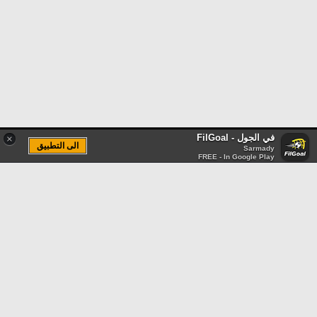
في الجول - FilGoal
×
الى التطبيق
Sarmady
FREE - In Google Play