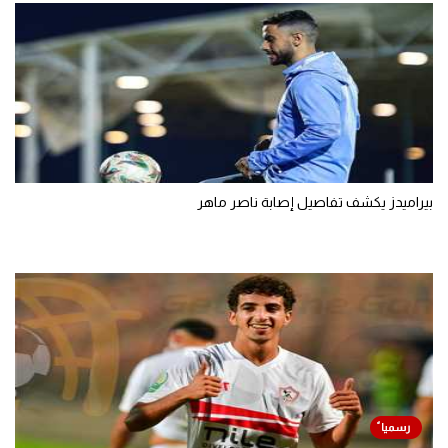
بيراميدز يكشف تفاصيل إصابة ناصر ماهر