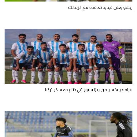
إيشو يعلن تجديد تعاقده مع الزمالك
بيراميدز يخسر من ريزا سبور في ختام معسكر تركيا