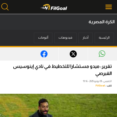
الكرة المصرية
محتوى إخباري
الرئيسية
أخبار
فيديوهات
ألبومات
الرئيسية
أخبار
مباريات
تقرير: ميدو مستشارا للتخطيط في نادي إينوسيس
ميركاتو
القبرصي
الخميس، 05 يونيو 2025 - 19:16
فانتازي في الجول
كتب :
FilGoal
مسابقة التوقعات
فيديوهات
عدسات