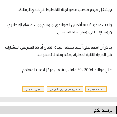
تحليل في الجول
ويشغل ميدو منصب عضو لجنة التخطيط في نادي الزمالك.
حكايات في الجول
ولعب ميدو لأندية أياكس الهولندي، وتوتنام ووست هام الإنجليزي،
كويز في الجول
وروما الإيطالي، ومارسيليا الفرنسي.
فيديو في الجول
يذكر أن انضم علي أحمد حسام "ميدو" لنادي أيا نابا القبرصي المشارك
في الدرجة الثانية المحلية، بعقد يمتد لـ 3 سنوات.
علي مواليد 2004 -20 عاما- ويشغل مركز لاعب المهاجم.
أحمد حسام ميدو
نادي إينوسيس نيون القبرصي
الدوري القبرصي
نرشح لكم