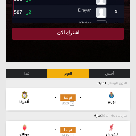
أمس
اليوم
غدا
الدوري البرتغالي
1 مباراة
-
-
لم تبدأ
بورتو
ألفيركا
20:00
مباريات ودية - أندية
3 مباراة
-
-
لم تبدأ
ليفربول
موناكو
16:30