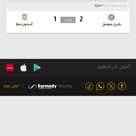
مباريات ودية - أندية
1 مباراة
1
2
انتهت
بايرن ميونيخ
أستون فيلا
أحصل على التطبيق
بواسطة
اعلن معنا