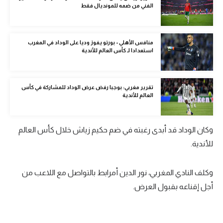
الفني من ضمه للمونديال فقط
الوطن العربي
في المونديال
منافس الأهلي - بورتو يفوز وديا على الوداد في المغرب
رياضة نسائية
استعدادا لـ كأس العالم للأندية
آسيا
تقرير مغربي: بوجبا رفض عرض الوداد للمشاركة في كأس
أمريكا
العالم للأندية
ركن الألعاب
وكان الوداد قد أبدى رغبته في ضم حكيم زياش خلال كأس العالم
أقسام خاصة
للأندية.
Gamers
وكلف النادي المغربي، نور الدين أمرابط بالتواصل مع اللاعب من
ميركاتو
أجل إقناعه بقبول العرض.
تحقيق في الجول
تقرير في الجول