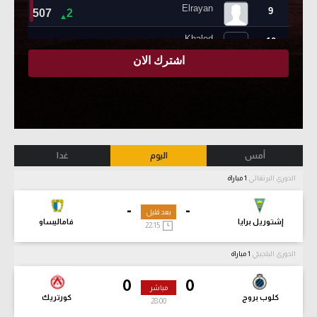
أمس
اليوم
غدا
الدوري البرتغالي
1 مباراة
-
-
بعد قليل
إشتوريل برايا
فاماليساو
22:15
الدوري البلجيكي
1 مباراة
0
0
مباشر
كلوب بروج
كورتريك
28:02