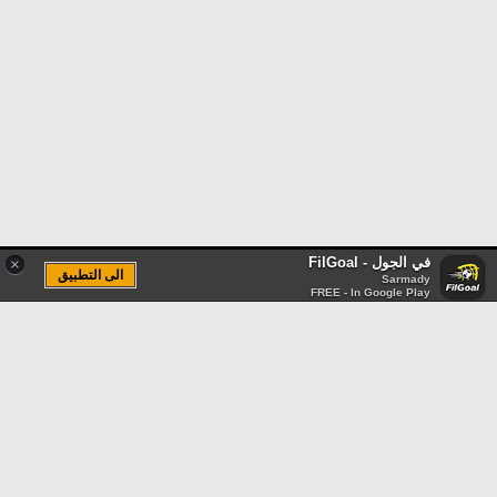
في الجول - FilGoal
×
الى التطبيق
Sarmady
FREE - In Google Play