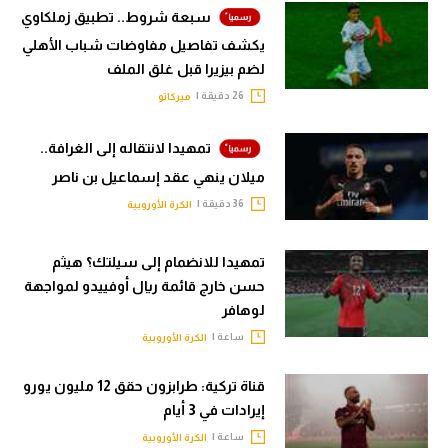
سبعة شروط.. تطبيق زملكاوي
يكشف تفاصيل مفاوضات شباب الأهلي
لضم بيزيرا قبل غلق الملف
26 دقيقة |
ميركاتو
تمهيدا لانتقاله إلى الغرافة..
ميلان ينهي عقد إسماعيل بن ناصر
36 دقيقة |
الكرة الأوروبية
تمهيدا للانضمام إلى سيلتك؟ هيثم
حسن خارج قائمة ريال أوفييدو لمواجهة
لوهافر
ساعة |
الكرة الأوروبية
قناة تركية: طرابزون حقق 12 مليون يورو
إيرادات في 3 أيام
ساعة |
الكرة الأوروبية