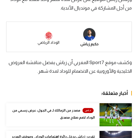
من أجل المشاركة في مونديال الأندية.
سعودي في الجول
الدوري الإنجليزي
الدوري الإسباني
الوداد الرياضي
حكيم زياش
دوري أبطال أوروبا
القسم الثاني
وكشف موقع Sport7 المغربي أن زياش يفضل مناقشة العروض
رياضات أخرى
الخليجية والأوروبية عن الانضمام للوداد لمدة شهر.
أمم إفريقيا
أخبار متعلقة:
كرة السلة الأمريكية
كرة سلة
مصدر من الزمالك لـ في الجول: عرض رسمي من
الوداد لضم صلاح مصدق
كرة يد
كرة طائرة
تقرير: زياش يدخل دائرة اهتمامات الوداد.. وموقف المدير