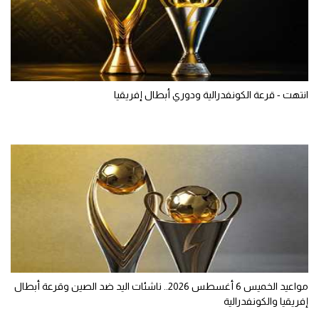
انتهت - قرعة الكونفدرالية ودوري أبطال إفريقيا
مواعيد الخميس 6 أغسطس 2026.. ناشئات اليد ضد الصين وقرعة أبطال
إفريقيا والكونفدرالية