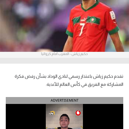
آراء حرة
ركن الألعاب
بطولات
أمريكا 2026
حكيم زياش - المغرب أمام كرواتيا
الدوري المصري
الدوري الإنجليزي الممتاز
تقدم حكيم زياش باعتذار رسمي لنادي الوداد بشأن رفض فكرة
المشاركة مع الفريق في كأس العالم للأندية.
الدوري الإسباني
ADVERTISEMENT
الدوري الإيطالي
الدوري الألماني
الدوري الفرنسي