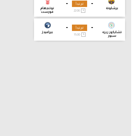
-
-
لم تبدأ
برشلونة
نوتنجهام
22:00
فورست
-
-
لم تبدأ
تشايكور ريزه
بيراميدز
15:00
سبور