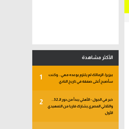
الأكثر مشاهدة
بيزيرا: الزمالك لم يلتزم بوعده معي.. وكنت
1
سأصبح أغلى صفقة في تاريخ النادي
خبر في الجول - الأهلي يبدأ من دور الـ 32..
2
والثلاثي المصري يشارك قاريا من التمهيدي
الأول