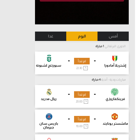
أمس
اليوم
غدا
الدوري البرتغالي
1 مباراة
-
-
لم تبدأ
إشتريلا أمادورا
سبورتنج لشبونة
22:30
مباريات ودية - أندية
4 مباراة
-
-
لم تبدأ
فرينكفاروزي
ريال مدريد
20:00
-
-
لم تبدأ
مانشستر يونايتد
باريس سان
18:00
جيرمان