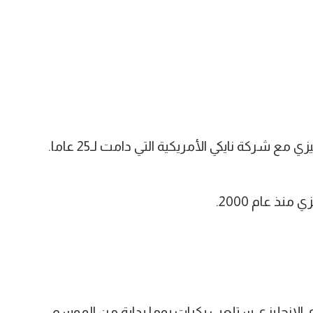
ع شركة نايكي الأمريكية التي دامت لـ25 عاما.
نذ عام 2000.
 الإنجليزي ستلعب بكرات بوما بداية من الموسم