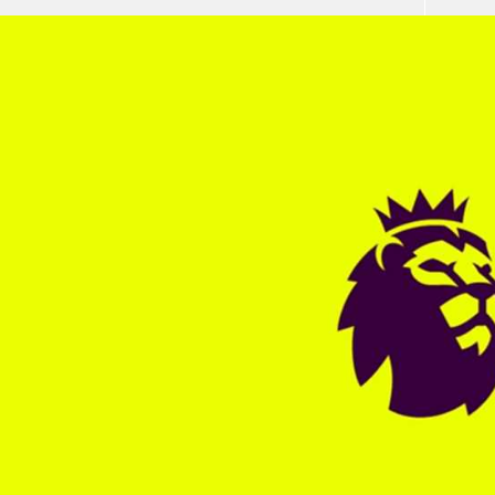
آسيا
دوري أبطال أوروبا
لسعودي للمحترفين
أمريكا
القسم الثاني
ل أوروبا
ركن الألعاب
رياضات أخرى
ل إفريقيا