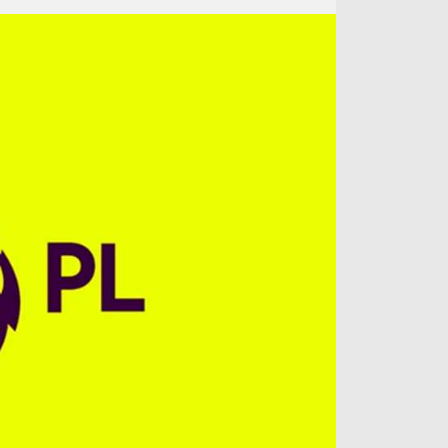
آراء حرة
الدوري ا
ركن الألعاب
دوري أبطا
دوري أبطا
كل البطولات