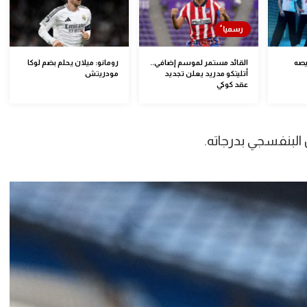
يصه
القائد مستمر لموسم إضافي..
رومانو: ميلان يحلم بضم لوكا
أتليتكو مدريد يعلن تجديد
مودريتش
عقد كوكي
 البنفسجي بدرجاته.