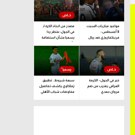
مواعيد مباريات السبت
مصدر من اتحاد الكرة لـ
8 أغسطس -
في الجول: ننتظر ردا
فرينكفاروزي ضد ريال
رسميا بشأن استضافة
مدريد.. ودربي إيطاليا
كأس إفريقيا تحت 23
عاما المؤهلة للأولمبياد
خبر في الجول - الكرمة
سبعة شروط.. تطبيق
العراقي يقترب من ضم
زملكاوي يكشف تفاصيل
مروان حمدي
مفاوضات شباب الأهلي
لضم بيزيرا قبل غلق
الملف