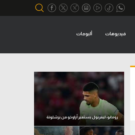
فيديوهات
ألبومات
أقسام خاصة
Gamers
يكية
ميركاتو
تحقيق في الجول
تقرير في الجول
تحليل في الجول
حكايات في الجول
رومانو: ليفربول يستعير أراوخو من برشلونة
كويز في الجول
فيديو في الجول