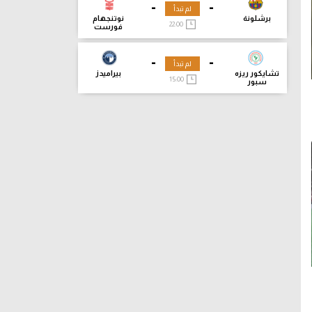
-
-
لم تبدأ
برشلونة
نوتنجهام
22:00
فورست
-
-
لم تبدأ
تشايكور ريزه
بيراميدز
15:00
سبور