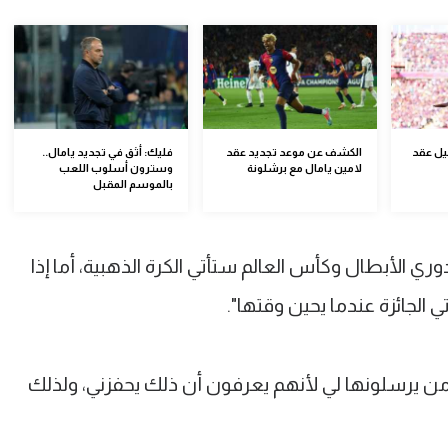
ل عقد
الكشف عن موعد تجديد عقد
فليك: أثق في تجديد يامال..
لامين يامال مع برشلونة
وسترون أسلوب اللعب
بالموسم المقبل
ي الأبطال وكأس العالم ستأتي الكرة الذهبية، أما إذا
الجائزة عندما يحين وقتها".
من يرسلونها لي لأنهم يعرفون أن ذلك يحفزني، ولذلك