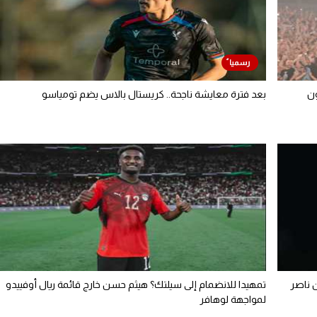
ون
بعد فترة معايشة ناجحة.. كريستال بالاس يضم تومياسو
ن ناصر
تمهيدا للانضمام إلى سيلتك؟ هيثم حسن خارج قائمة ريال أوفييدو
لمواجهة لوهافر