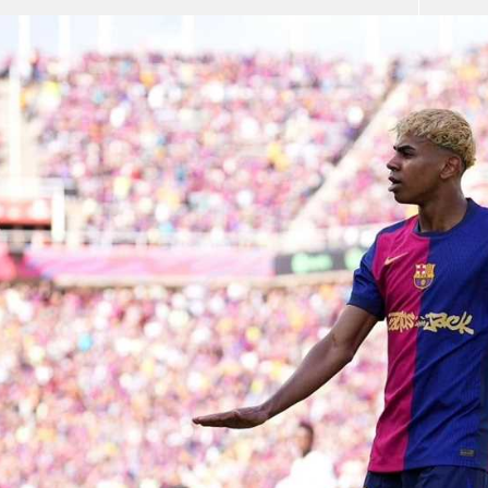
آسيا
دوري أبطال أوروبا
لسعودي للمحترفين
أمريكا
القسم الثاني
ل أوروبا
ركن الألعاب
رياضات أخرى
ل إفريقيا