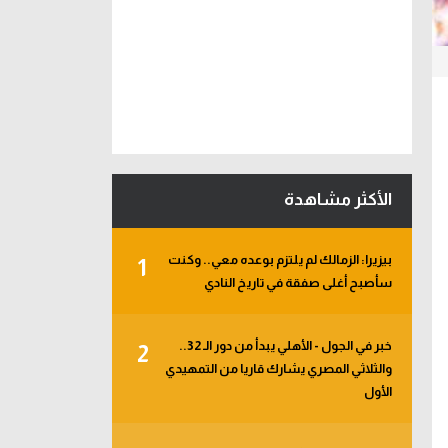
الأكثر مشاهدة
بيزيرا: الزمالك لم يلتزم بوعده معي.. وكنت
1
سأصبح أغلى صفقة في تاريخ النادي
خبر في الجول - الأهلي يبدأ من دور الـ 32..
2
والثلاثي المصري يشارك قاريا من التمهيدي
الأول