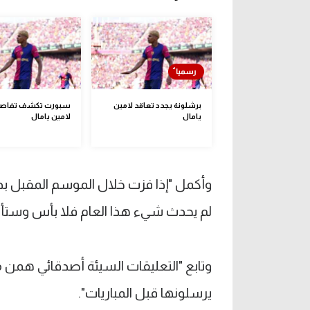
برشلونة يجدد تعاقد لامين
سبورت تكشف تفاصي
يامال
لامين يامال
وأكمل "إذا فزت خلال الموسم المقبل بدور
لم يحدث شيء هذا العام فلا بأس وستأتي 
وتابع "التعليقات السيئة أصدقائي همن 
يرسلونها قبل المباريات".