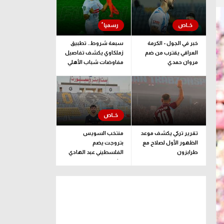
خبر في الجول - الكرمة
سبعة شروط.. تطبيق
العراقي يقترب من ضم
زملكاوي يكشف تفاصيل
مروان حمدي
مفاوضات شباب الأهلي
لضم بيزيرا قبل غلق
الملف
تقرير تركي يكشف موعد
منتخب السويس
الظهور الأول لصلاح مع
بتروجت يضم
طرابزون
الفلسطيني عبد الهادي
راشد