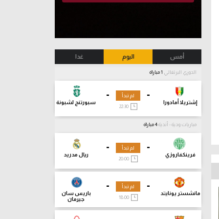
أمس
اليوم
غدا
الدوري البرتغالي
1 مباراة
-
-
لم تبدأ
إشتريلا أمادورا
سبورتنج لشبونة
22:30
مباريات ودية - أندية
4 مباراة
-
-
لم تبدأ
فرينكفاروزي
ريال مدريد
20:00
-
-
لم تبدأ
مانشستر يونايتد
باريس سان
18:00
جيرمان