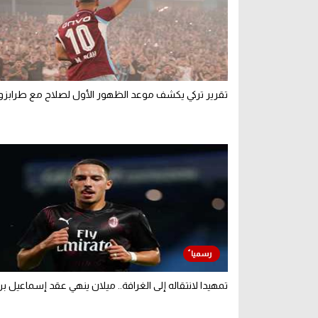
تقرير تركي يكشف موعد الظهور الأول لصلاح مع طرابز
تمهيدا لانتقاله إلى الغرافة.. ميلان ينهي عقد إسماعيل ب