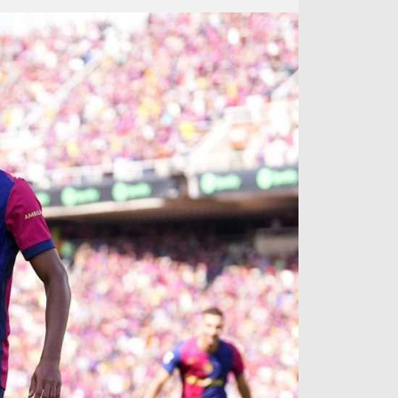
آراء حرة
الدوري ا
ركن الألعاب
دوري أبطا
دوري أبطا
كل البطولات