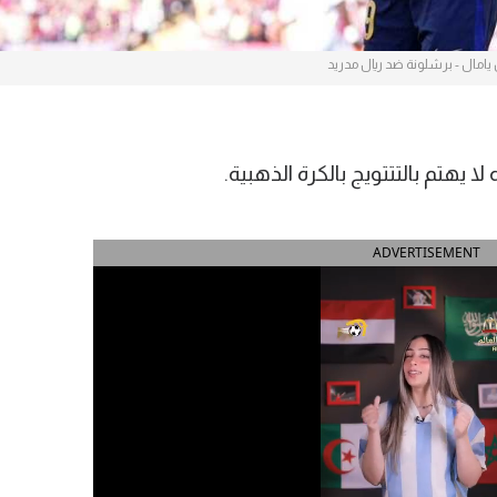
 يامال - برشلونة ضد ريال مدريد
 يهتم بالتتتويج بالكرة الذهبية.
ADVERTISEMENT