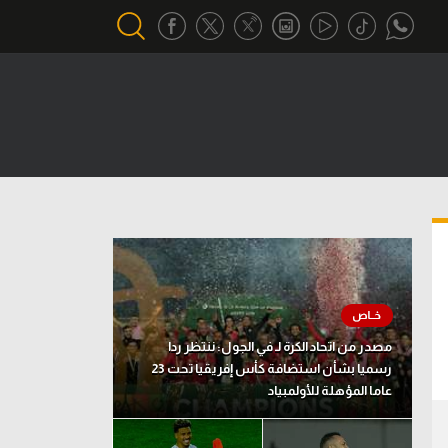
أقسام خاصة
Gamers
يكية
ميركاتو
تحقيق في الجول
تقرير في الجول
تحليل في الجول
مصدر من اتحاد الكرة لـ في الجول: ننتظر ردا
حكايات في الجول
رسميا بشأن استضافة كأس إفريقيا تحت 23
عاما المؤهلة للأولمبياد
كويز في الجول
فيديو في الجول