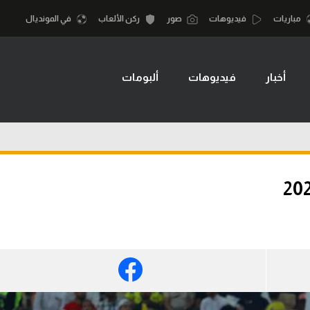
مباريات
فيديوهات
صور
ركن الألعاب
في المونديال
أخبار
فيديوهات
ألبومات
أقسام
أمم إفريقيا
الكرة المصرية
كرة السلة الأمر
الدوري المصري
لمصري
كرة سلة
الكرة الأوروبية
نجليزي الممتاز
كرة يد
الكرة الإفريقية
إسباني
كرة طائرة
منتخب مصر
إيطالي
الوطن العربي
سعودي في الجول
في المونديال
لماني
الدوري الإنجليزي
رياضة نسائية
لفرنسي
الدوري الإسباني