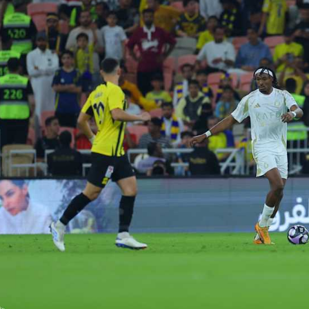
آسيا
دوري أبطال أوروبا
لسعودي للمحترفين
أمريكا
القسم الثاني
ل أوروبا
ركن الألعاب
رياضات أخرى
ل إفريقيا