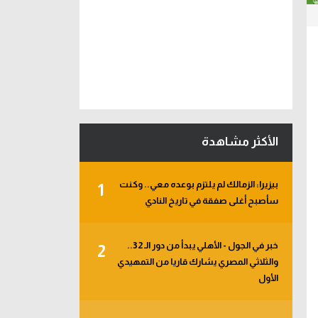
الأكثر مشاهدة
بيزيرا: الزمالك لم يلتزم بوعده معي.. وكنت
1
سأصبح أغلى صفقة في تاريخ النادي
خبر في الجول - الأهلي يبدأ من دور الـ 32..
2
والثلاثي المصري يشارك قاريا من التمهيدي
الأول