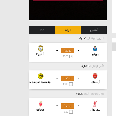
أمس
اليوم
غدا
الدوري البرتغالي
1 مباراة
-
-
لم تبدأ
بورتو
ألفيركا
20:00
كأس الإمارات
1 مباراة
-
-
لم تبدأ
أرسنال
بوروسيا دورتموند
16:00
مباريات ودية - أندية
3 مباراة
-
-
لم تبدأ
ليفربول
موناكو
16:30