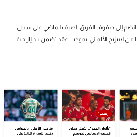
اكان، البالغ من العمر 25 عامًا، انضم إلى صفوف الفريق الصيف الماضي على سبيل
 من لايبزيج الألماني، بموجب عقد تضمن بند إلزامية
اسمه
"بألوان المجد".. الأهلي يعلن
منافس الأهلي - بالميراس
هذه
قميصه الأساسي لموسم
يخسر للمباراة الثانية على