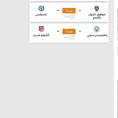
-
-
لم تبدأ
جوهور دارول
تشيلسي
15:00
تاكزيم
-
-
لم تبدأ
مانشستر سيتي
أتلتيكو مدريد
14:00