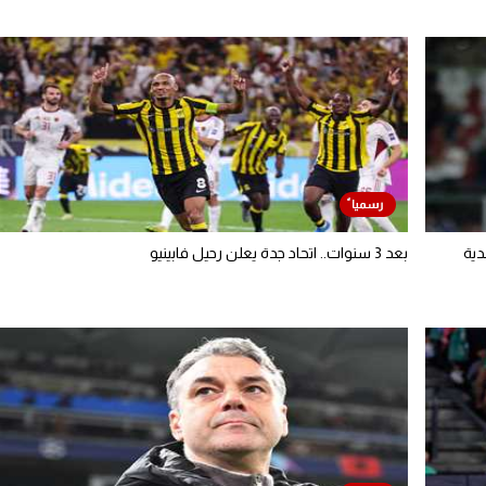
دية
بعد 3 سنوات.. اتحاد جدة يعلن رحيل فابينيو