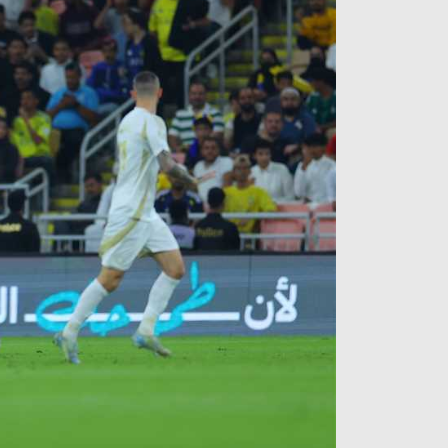
آراء حرة
الدوري ا
ركن الألعاب
دوري أبطا
دوري أبطا
كل البطولات