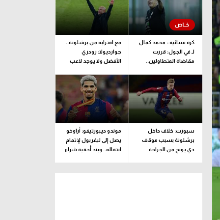
كرة نسائية - محمد كمال
مع اقترابه من برشلونة..
لـ في الجول: قررت
جوارديولا: رودري
مقاضاة المتطاولين..
الأفضل ولا يوجد لاعب
وطبيبة المنتخب تحدد
مثله
مدة اللعب
سبورت: خلاف داخل
موندو ديبورتيفو: أراوخو
برشلونة بسبب موقف
يصل إلى ليفربول لإتمام
دي يونج من الجراحة
انتقاله.. وبند أحقية شراء
ضمن الإعارة