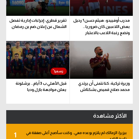
مدرب أوفييدو: هيثم حسن؟ رحيل
تقرير قطري: إجراءات إدارية تفصل
بعض اللاعبين كان ضروريا..
الشمال عن إعلان ضم بن رمضان
ونضع رغبة اللاعب بالاعتبار
وزيرة تركية: كنا نتمنى أن يرتدي
قبل الأهلي ب 3 أيام.. برشلونة
محمد صلاح قميص بشكتاش
يعلن مواجهة بازل وديا
الأكثر مشاهدة
بيزيرا: الزمالك لم يلتزم بوعده معي.. وكنت سأصبح أغلى صفقة في
1
تاريخ النادي