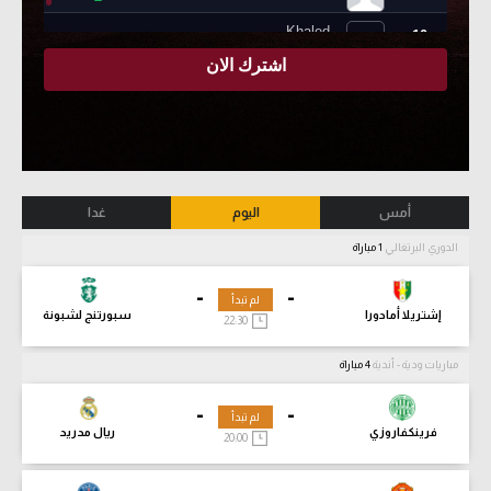
أمس
اليوم
غدا
الدوري البرتغالي
1 مباراة
-
-
لم تبدأ
إشتريلا أمادورا
سبورتنج لشبونة
22:30
مباريات ودية - أندية
4 مباراة
-
-
لم تبدأ
فرينكفاروزي
ريال مدريد
20:00