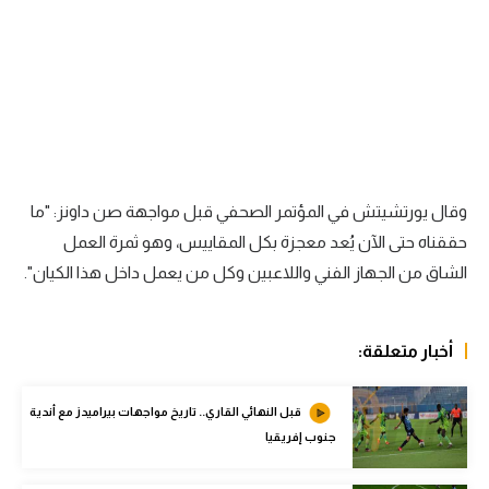
الوطن العربي
في المونديال
رياضة نسائية
آسيا
أمريكا
وقال يورتشيتش في المؤتمر الصحفي قبل مواجهة صن داونز: "ما
ركن الألعاب
حققناه حتى الآن يُعد معجزة بكل المقاييس، وهو ثمرة العمل
الشاق من الجهاز الفني واللاعبين وكل من يعمل داخل هذا الكيان".
أقسام خاصة
Gamers
أخبار متعلقة:
ميركاتو
قبل النهائي القاري.. تاريخ مواجهات بيراميدز مع أندية
تحقيق في الجول
جنوب إفريقيا
تقرير في الجول