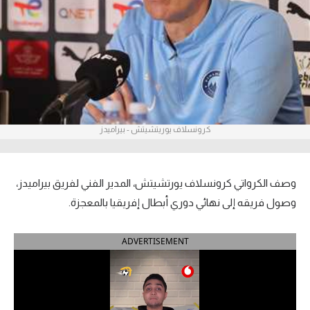
آراء حرة
ركن الألعاب
بطولات
أمريكا 2026
كرونسلاف يوريتشيتش - بيراميدز
الدوري المصري
الدوري الإنجليزي الممتاز
وصف الكرواتي كرونسلاف يورتشيتش، المدير الفني لفريق بيراميدز،
وصول فريقه إلى نهائي دوري أبطال إفريقيا بالمعجزة.
الدوري الإسباني
ADVERTISEMENT
الدوري الإيطالي
الدوري الألماني
الدوري الفرنسي