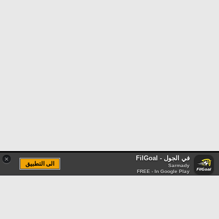
في الجول - FilGoal
×
الى التطبيق
Sarmady
FREE - In Google Play