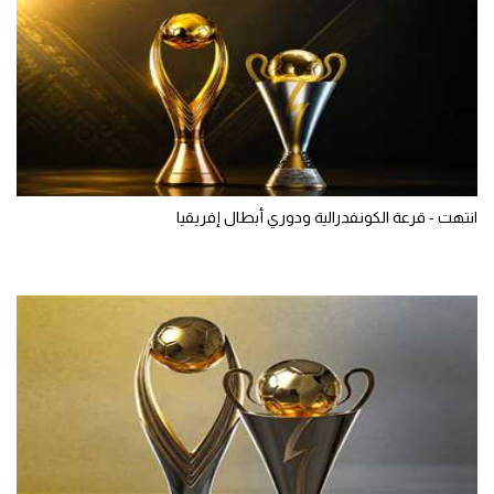
انتهت - قرعة الكونفدرالية ودوري أبطال إفريقيا