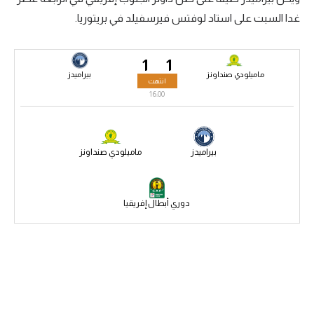
غدا السبت على استاد لوفتس فيرسفيلد في بريتوريا.
سعودي في الجول
الدوري الإنجليزي
1
1
الدوري الإسباني
ماميلودي صنداونز
بيراميدز
انتهت
16:00
دوري أبطال أوروبا
القسم الثاني
بيراميدز
ماميلودي صنداونز
رياضات أخرى
أمم إفريقيا
دوري أبطال إفريقيا
كرة السلة الأمريكية
كرة سلة
كرة يد
كرة طائرة