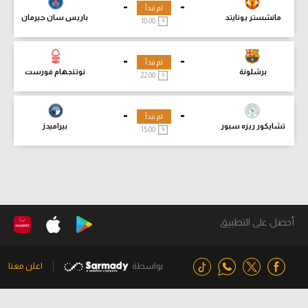
-
-
لم تبدأ
مانشستر يونايتد
باريس سان جيرمان
18:00
-
-
لم تبدأ
برشلونة
نوتنجهام فورست
22:00
-
-
لم تبدأ
تشايكور ريزه سبور
بيراميدز
15:00
أحصل على التطبيق
بواسطة
اعلن معنا