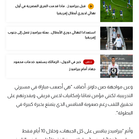
قبل بيراميدز.. ماذا قدمت الفرق المصرية في أول
تحليل في الجول
نهائي لدوري أبطال إفريقيا
حكايات في الجول
استعدادا لنهائي دوري الأبطال.. بعثة بيراميدز تصل إلى جنوب
كويز في الجول
إفريقيا
فيديو في الجول
خبر في الجول - الزمالك يستعيد خدمات محمود
جهاد أمام بيراميدز
وعن مواجهة صن داونز، أضاف: "هي أصعب مباراة في مسيرتي
التدريبية، لكنني مؤمن تمامًا بإمكانيات لاعبي فريقي، وبقدرتهم على
تحقيق اللقب رغم صعوبة المنافس الذي يتمتع بخبرة كبيرة في
البطولة".
وأتم "بيراميدز ينافس على كل الجبهات، وخلال 10 أيام فقط