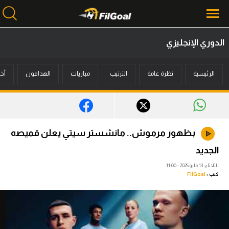
الدوري الإنجليزي
محتوى إخباري
الرئيسية
نظرة عامة
الترتيب
مباريات
الهدافون
أخب
الرئيسية
أخبار
مباريات
بظهور مرموش.. مانشستر سيتي يعلن قميصه
ميركاتو
الجديد
فانتازي في الجول
الثلاثاء، 13 مايو 2025 - 11:00
كتب :
FilGoal
مسابقة التوقعات
فيديوهات
عدسات