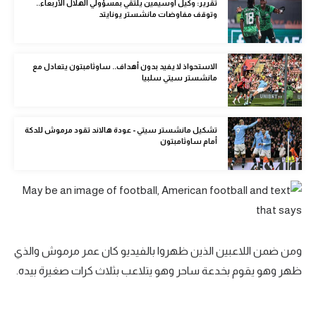
تقرير: وكيل أوسيمين يلتقي بمسؤولي الهلال الأربعاء..
الوطن العربي
وتوقف مفاوضات مانشستر يونايتد
في المونديال
الاستحواذ لا يفيد بدون أهداف.. ساوثامبتون يتعادل مع
رياضة نسائية
مانشستر سيتي سلبيا
آسيا
أمريكا
تشكيل مانشستر سيتي - عودة هالاند تقود مرموش للدكة
أمام ساوثامبتون
ركن الألعاب
أقسام خاصة
Gamers
ومن ضمن اللاعبين الذين ظهروا بالفيديو كان عمر مرموش والذي
ميركاتو
ظهر وهو يقوم بخدعة ساحر وهو يتلاعب بثلاث كرات صغيرة بيده.
تحقيق في الجول
تقرير في الجول