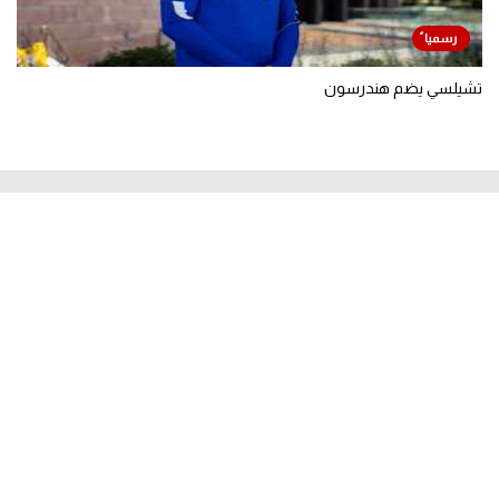
تشيلسي يضم هندرسون