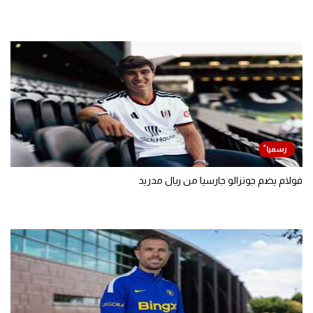
فولام يضم جونزالو جارسيا من ريال مدريد