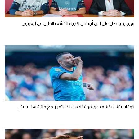
نورجارد يحصل على إذن أرسنال لإجراء الكشف الطبي في إيفرتون
كوفاسيتش يكشف عن موقفه من الاستمرار مع مانشستر سيتي