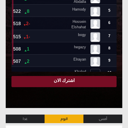
أمس
اليوم
غدا