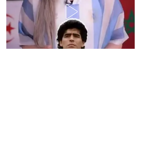
الدوري السعودي للمحترفين
دوري أبطال أوروبا
دوري أبطال إفريقيا
كل البطولات
أقسام
الكرة المصرية
الدوري المصري
الكرة الأوروبية
الكرة الإفريقية
منتخب مصر