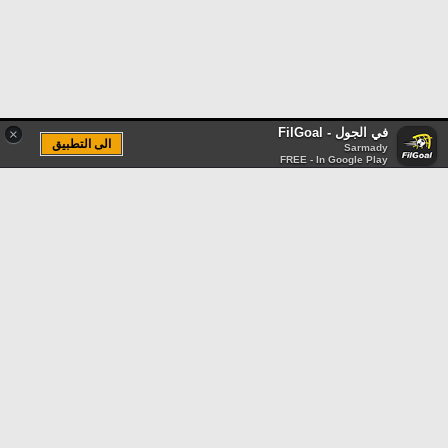
في الجول - FilGoal
×
الى التطبيق
Sarmady
FREE - In Google Play