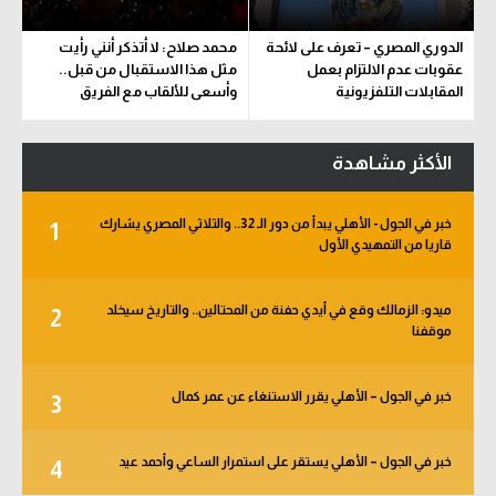
الدوري المصري – تعرف على لائحة
محمد صلاح: لا أتذكر أنني رأيت
عقوبات عدم الالتزام بعمل
مثل هذا الاستقبال من قبل..
المقابلات التلفزيونية
وأسعى للألقاب مع الفريق
الأكثر مشاهدة
خبر في الجول - الأهلي يبدأ من دور الـ 32.. والثلاثي المصري يشارك
1
قاريا من التمهيدي الأول
ميدو: الزمالك وقع في أيدي حفنة من المحتالين.. والتاريخ سيخلد
2
موقفنا
خبر في الجول – الأهلي يقرر الاستنغاء عن عمر كمال
3
خبر في الجول – الأهلي يستقر على استمرار الساعي وأحمد عيد
4