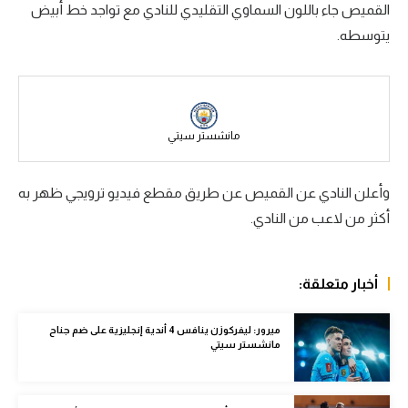
القميص جاء باللون السماوي التقليدي للنادي مع تواجد خط أبيض
سعودي في الجول
يتوسطه.
الدوري الإنجليزي
الدوري الإسباني
دوري أبطال أوروبا
مانشستر سيتي
القسم الثاني
وأعلن النادي عن القميص عن طريق مقطع فيديو ترويجي ظهر به
رياضات أخرى
أكثر من لاعب من النادي.
أمم إفريقيا
كرة السلة الأمريكية
أخبار متعلقة:
كرة سلة
ميرور: ليفركوزن ينافس 4 أندية إنجليزية على ضم جناح
مانشستر سيتي
كرة يد
كرة طائرة