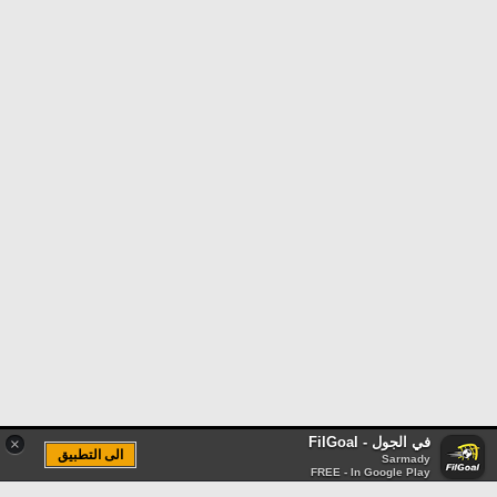
في الجول - FilGoal
×
الى التطبيق
Sarmady
FREE - In Google Play