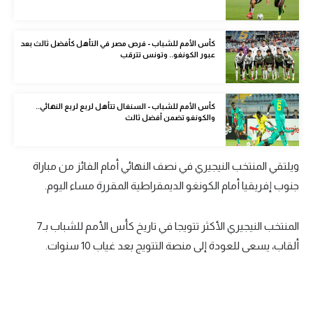
الوطن العربي
في المونديال
كأس الأمم للشباب - فرص مصر في التأهل كأفضل ثالث بعد
عبور الكونغو.. وتونس تترقب
رياضة نسائية
آسيا
كأس الأمم للشباب - السنغال تتأهل لربع لربع النهائي..
والكونغو تضمن أفضل ثالث
أمريكا
ركن الألعاب
ويلتقي المنتخب النيجيري في نصف النهائي أمام الفائز من مباراة
جنوب إفريقيا أمام الكونغو الديمقراطية المقررة مساء اليوم.
أقسام خاصة
Gamers
المنتخب النيجيري الأكثر تتويجا في تاريخ كأس الأمم للشباب بـ7
ألقاب، يسعى للعودة إلى منصة التتويج بعد غياب 10 سنوات.
ميركاتو
تحقيق في الجول
تقرير في الجول