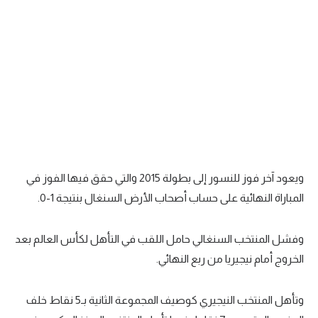
تحليل في الجول
حكايات في الجول
كويز في الجول
فيديو في الجول
ويعود آخر فوز للنسور إلى بطولة 2015 والتي حقق فيها الفوز في
المباراة النهائية على حساب أصحاب الأرض السنغال بنتيجة 1-0.
وفشل المنتخب السنغالي حامل اللقب في التأهل لكأس العالم بعد
الخروج أمام نيجيريا من ربع النهائي.
وتأهل المنتخب النيجيري كوصيف المجموعة الثانية بـ5 نقاط خلف