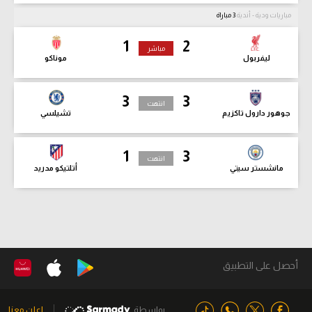
مباريات ودية - أندية
3 مباراة
1
2
مباشر
ليفربول
موناكو
3
3
انتهت
جوهور دارول تاكزيم
تشيلسي
1
3
انتهت
مانشستر سيتي
أتلتيكو مدريد
أحصل على التطبيق
بواسطة
اعلن معنا