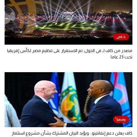
مصدر من كاف لـ في الجول: تم الاستقرار على تنظيم مصر لكأس إفريقيا
تحت 23 عاما
كاف يعلن دعم إنفانتينو.. ويؤيد البيان المشترك بشأن مشروع استثمار