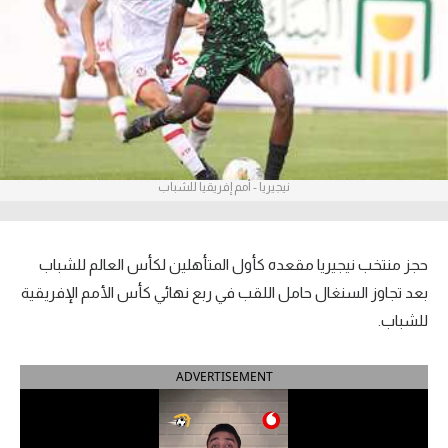
آراء حرة
ركن الألعاب
بطولات
أمريكا 2026
نيجيريا - أمم إفريقيا للشباب
الدوري المصري
الدوري الإنجليزي الممتاز
حجز منتخب نيجيريا مقعده كأول المتأهلين لكأس العالم للشباب
بعد تجاوز السنغال حامل اللقب في ربع نهائي كأس الأمم الإفريقية
الدوري الإسباني
للشباب.
الدوري الإيطالي
ADVERTISEMENT
الدوري الألماني
الدوري الفرنسي