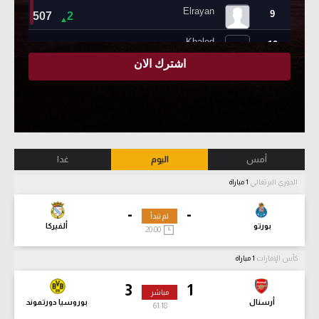
أمس
اليوم
غدا
الدوري البرتغالي
1 مباراة
-
-
لم تبدأ
بورتو
ألفيركا
20:00
كأس الإمارات
1 مباراة
3
1
مباشر
أرسنال
بوروسيا دورتموند
61:20