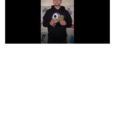
الدوري السعودي للمحترفين
دوري أبطال أوروبا
دوري أبطال إفريقيا
كل البطولات
أقسام
الكرة المصرية
الدوري المصري
الكرة الأوروبية
الكرة الإفريقية
منتخب مصر