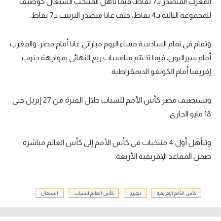
المغرب المتصدر بـ7 نقاط، فيما تأهل المنتخب السنغال كوصيف
للمجموعة الثالثة بـ4 نقاط، خلف غانا متصدر الترتيب بـ7 نقاط.
وتقام في تمام السادسة مساء اليوم مباراتي غانا أمام مصر، والمغرب
أمام سيراليون، فيما تختتم منافسات ربع النهائي بمواجهة جنوب
إفريقيا أمام الكونغو الديمقراطية.
وتستضيف مصر كأس الأمم للشباب خلال الفترة من 27 إبريل حتى
18 مايو الجاري.
وتتأهل أول 4 منتخبات في كأس الأمم إلى كأس العالم مباشرة
ضمن المقاعد الإفريقية الأربعة.
كأس الأمم الإفريقية
نيجيريا
كأس العالم للشباب
السنغال