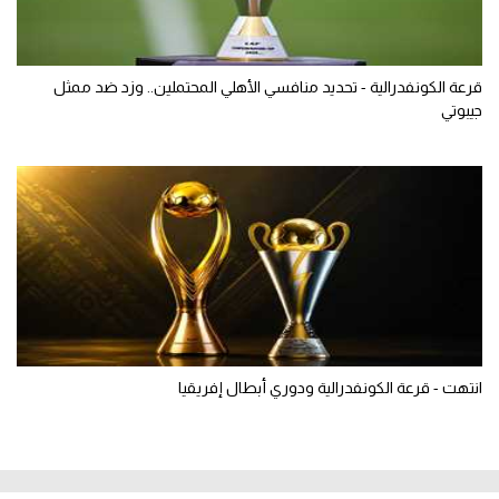
قرعة الكونفدرالية - تحديد منافسي الأهلي المحتملين.. وزد ضد ممثل
جيبوتي
انتهت - قرعة الكونفدرالية ودوري أبطال إفريقيا