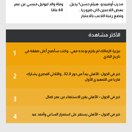
مدرب أوفييدو: هيثم حسن؟ رحيل
وفاة والد ليونيل ميسي عن عمر
بعض اللاعبين كان ضروريا..
68 عامًا
ونضع رغبة اللاعب بالاعتبار
الأكثر مشاهدة
بيزيرا: الزمالك لم يلتزم بوعده معي.. وكنت سأصبح أغلى صفقة في
1
تاريخ النادي
خبر في الجول - الأهلي يبدأ من دور الـ 32.. والثلاثي المصري يشارك
2
قاريا من التمهيدي الأول
خبر في الجول – الأهلي يقرر الاستنغاء عن عمر كمال
3
خبر في الجول – الأهلي يستقر على استمرار الساعي وأحمد عيد
4