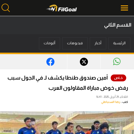
القسم الثاني
محتوى إخباري
الرئيسية
أخبار
فيديوهات
ألبومات
الرئيسية
أخبار
مباريات
أمين صندوق طنطا يكشف لـ في الجول سبب
ميركاتو
رفض خوض مباراة المقاولون العرب
فانتازي في الجول
الثلاثاء، 29 أبريل 2025 - 16:41
كتب :
رضا السنباطي
مسابقة التوقعات
فيديوهات
عدسات