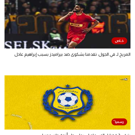
المريخ لـ في الجول: تقدمنا بشكوى ضد بيراميدز بسبب إبراهيم عادل