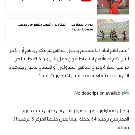
تحليل في الجول
حكايات في الجول
دوري المحترفين – المقاولون العرب ينتصر من جديد..
وخسارة طنطا
كويز في الجول
فيديو في الجول
"قلت لهم لماذا إذا سمحتم بدخول جماهيركم فكان ردهم أن الأمر
ليس تابع له وأنهم لا يستطيعون فعل شيء، ولذلك طالبنا من
مراقب المباراة بإخراج جماهير المقاولون أو السماح بدخول جماهيرنا
التي سافرت للقاهرة بعدد قليل لا يتجاوز 25 فردا".
ويحتل المقاولون العرب المركز الثاني في جدول ترتيب دوري
المحترفين برصيد 64 نقطة، بينما يحتل طنطا المركز 15 برصيد 31
نقطة.