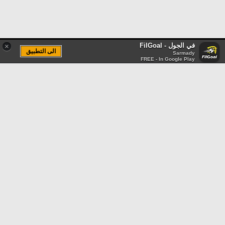
في الجول - FilGoal
×
الى التطبيق
Sarmady
FREE - In Google Play