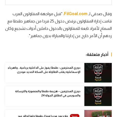
الوطن العربي
وقال صدقي لـ
FilGoal.com
: "قبل مواجهة المقاولون العرب
في المونديال
قامت إدارة المقاولون برفض دخول 25 فردا من جماهير طنطا مع
رياضة نسائية
السماح لأفراد تابعة للمقاولون بالدخول حاملين أدوات تشجيع وكان
ردهم أن الأمر خارج عن إدارتنا والمباراة بدون جماهير".
آسيا
أمريكا
أخبار متعلقة:
ركن الألعاب
دوري المحترفين - طنطا يفوز على الداخلية برباعية.. وكهرباء
الإسماعلية يقلب الطاولة على السكة الحديد مودرن
أقسام خاصة
Gamers
دوري المحترفين – هزيمة طنطا والمنصورة والترسانة
ميركاتو
والسويس في انطلاق الجولة 24
تحقيق في الجول
تقرير في الجول
علاء نوح مديرا فنيا لـ طنطا خلفا لخالد عيد