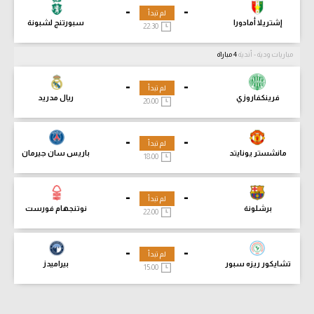
-
-
لم تبدأ
إشتريلا أمادورا
سبورتنج لشبونة
22:30
مباريات ودية - أندية
4 مباراة
-
-
لم تبدأ
فرينكفاروزي
ريال مدريد
20:00
-
-
لم تبدأ
مانشستر يونايتد
باريس سان جيرمان
18:00
-
-
لم تبدأ
برشلونة
نوتنجهام فورست
22:00
-
-
لم تبدأ
تشايكور ريزه سبور
بيراميدز
15:00