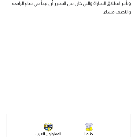
وتأخر انطلاق المباراة والتي كان من المقرر أن تبدأ في تمام الرابعة
سعودي في الجول
والنصف مساء.
الدوري الإنجليزي
الدوري الإسباني
دوري أبطال أوروبا
القسم الثاني
رياضات أخرى
أمم إفريقيا
كرة السلة الأمريكية
كرة سلة
كرة يد
كرة طائرة
طنطا
المقاولون العرب