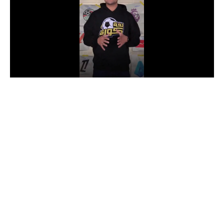
الدوري السعودي للمحترفين
دوري أبطال أوروبا
دوري أبطال إفريقيا
كل البطولات
أقسام
الكرة المصرية
الدوري المصري
الكرة الأوروبية
الكرة الإفريقية
منتخب مصر