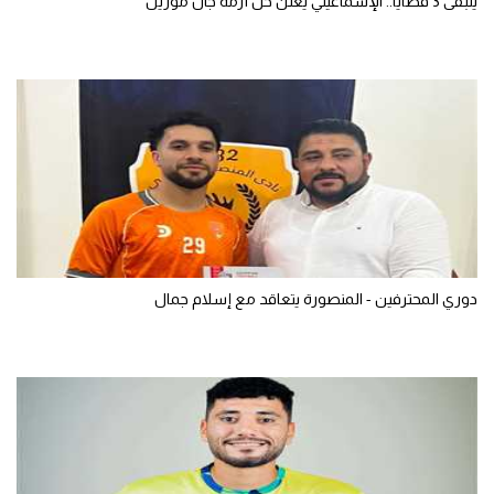
يتبقى 3 قضايا.. الإسماعيلي يعلن حل أزمة جان موريل
دوري المحترفين - المنصورة يتعاقد مع إسلام جمال