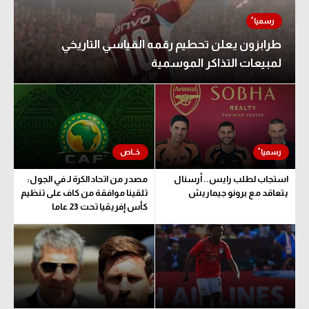
طرابزون يعلن تحطيم رقمه القياسي التاريخي
لمبيعات التذاكر الموسمية
استجاب لطلب رايس.. أرسنال
مصدر من اتحاد الكرة لـ في الجول:
يتعاقد مع برونو جيماريش
تلقينا موافقة من كاف على تنظيم
كأس إفريقيا تحت 23 عاما