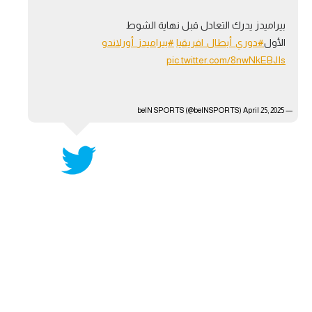
تحليل في الجول
بيراميدز يدرك التعادل قبل نهاية الشوط
الأول
#دوري_أبطال_افريقيا
#بيراميدز_أورلاندو
حكايات في الجول
pic.twitter.com/8nwNkEBJIs
كويز في الجول
فيديو في الجول
April 25, 2025
— beIN SPORTS (@beINSPORTS)