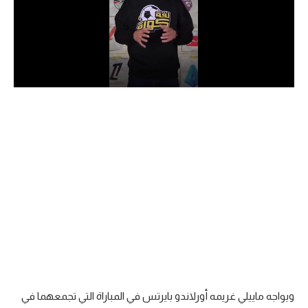
الدوري السعودي للمحترفين
دوري أبطال أوروبا
دوري أبطال إفريقيا
كل البطولات
أقسام
الكرة المصرية
الدوري المصري
الكرة الأوروبية
الكرة الإفريقية
ويواجه ماييلي غريمه أورلاندو بايرتس في المباراة التي تجمعهما في
منتخب مصر