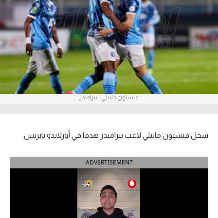
آراء حرة
ركن الألعاب
بطولات
أمريكا 2026
فيستون ماييلي - بيراميدز
الدوري المصري
الدوري الإنجليزي الممتاز
سجل فيستون ماييلي لاعب بيراميدز هدفا في أورلاندو بايرتس.
الدوري الإسباني
ADVERTISEMENT
الدوري الإيطالي
الدوري الألماني
الدوري الفرنسي