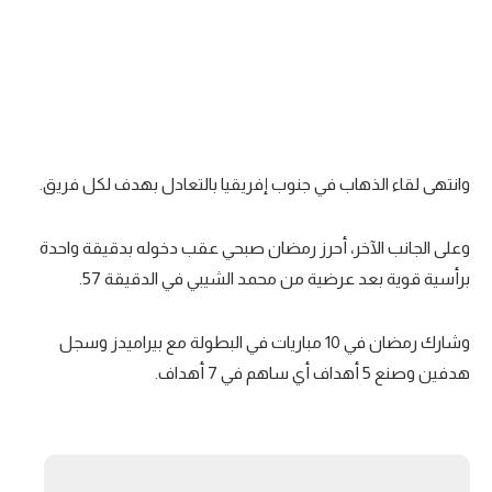
الوطن العربي
في المونديال
رياضة نسائية
آسيا
وانتهى لقاء الذهاب في جنوب إفريقيا بالتعادل بهدف لكل فريق.
أمريكا
ركن الألعاب
وعلى الجانب الآخر، أحرز رمضان صبحي عقب دخوله بدقيقة واحدة
برأسية قوية بعد عرضية من محمد الشيبي في الدقيقة 57.
أقسام خاصة
وشارك رمضان في 10 مباريات في البطولة مع بيراميدز وسجل
Gamers
هدفين وصنع 5 أهداف أي ساهم في 7 أهداف.
ميركاتو
تحقيق في الجول
تقرير في الجول