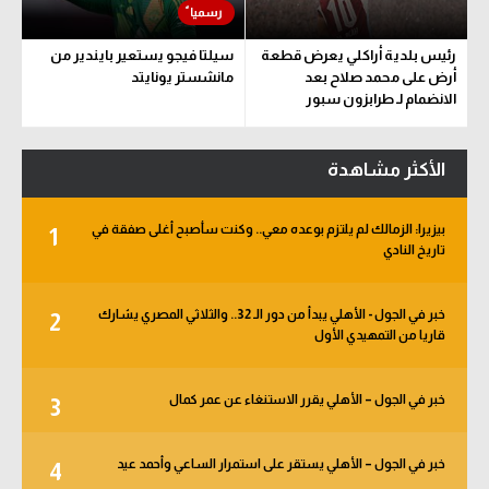
رئيس بلدية أراكلي يعرض قطعة
سيلتا فيجو يستعير بايندير من
أرض على محمد صلاح بعد
مانشستر يونايتد
الانضمام لـ طرابزون سبور
الأكثر مشاهدة
بيزيرا: الزمالك لم يلتزم بوعده معي.. وكنت سأصبح أغلى صفقة في
1
تاريخ النادي
خبر في الجول - الأهلي يبدأ من دور الـ 32.. والثلاثي المصري يشارك
2
قاريا من التمهيدي الأول
خبر في الجول – الأهلي يقرر الاستنغاء عن عمر كمال
3
خبر في الجول – الأهلي يستقر على استمرار الساعي وأحمد عيد
4