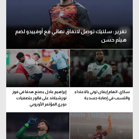
تقرير: سلتيك توصل لاتفاق نهائي مع أوفييدو لضم
هيثم حسن
سكاي: اتهام إيفان توني بالاعتداء
إبراهيم عادل يصنع هدفا في فوز
والتسبب في إصابة جسدية
نورشيلاند على فالور بتصفيات
دوري المؤتمر الأوروبي