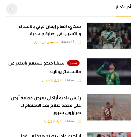
أخر الأخبار
سكاي: اتهام إيفان توني بالاعتداء
والتسبب في إصابة جسدية
49 دقيقة |
سعودي في الجول
سيلتا فيجو يستعير بايندير من
مانشستر يونايتد
ساعة |
الدوري الإسباني
رئيس بلدية أراكلي يعرض قطعة أرض
على محمد صلاح بعد الانضمام لـ
طرابزون سبور
ساعة |
الكرة الأوروبية
إبراهيم عادل يصنع هدفا في فوز