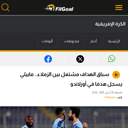
الكرة الإفريقية
محتوى إخباري
الرئيسية
أخبار
فيديوهات
ألبومات
الرئيسية
أخبار
مباريات
سباق الهداف مشتعل بين الزملاء.. ماييلي
ميركاتو
يسجل هدفا في أورلاندو
فانتازي في الجول
الجمعة، 25 أبريل 2025 - 22:26
كتب :
FilGoal
مسابقة التوقعات
فيديوهات
عدسات