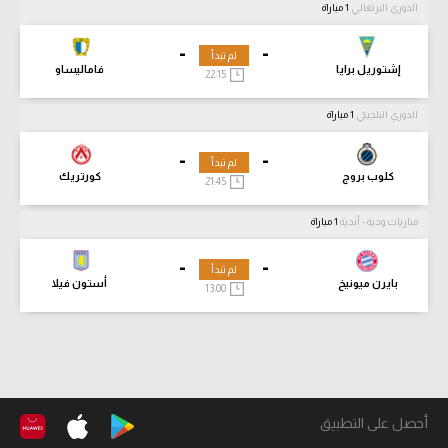
الدوري البرتغالي
1 مباراة
-
-
لم تبدأ
إشتوريل برايا
فاماليساو
22:15
الدوري البلجيكي
1 مباراة
-
-
لم تبدأ
كلوب بروج
كورتريك
21:45
مباريات ودية - أندية
1 مباراة
-
-
لم تبدأ
بايرن ميونيخ
أستون فيلا
13:00
أحصل على التطبيق