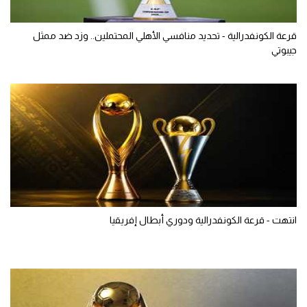
قرعة الكونفدرالية - تحديد منافسي الأهلي المحتملين.. وزد ضد ممثل
جيبوتي
انتهت - قرعة الكونفدرالية ودوري أبطال إفريقيا