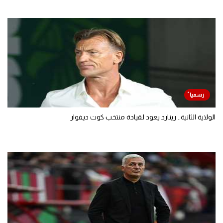
الولاية الثانية.. رينارد يعود لقيادة منتخب كوت ديفوار