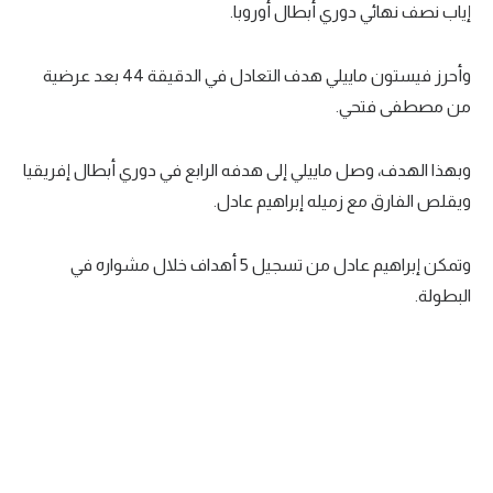
إياب نصف نهائي دوري أبطال أوروبا.
سعودي في الجول
الدوري الإنجليزي
وأحرز فيستون ماييلي هدف التعادل في الدقيقة 44 بعد عرضية
من مصطفى فتحي.
الدوري الإسباني
دوري أبطال أوروبا
وبهذا الهدف، وصل ماييلي إلى هدفه الرابع في دوري أبطال إفريقيا
ويقلص الفارق مع زميله إبراهيم عادل.
القسم الثاني
رياضات أخرى
وتمكن إبراهيم عادل من تسجيل 5 أهداف خلال مشواره في
أمم إفريقيا
البطولة.
كرة السلة الأمريكية
كرة سلة
كرة يد
كرة طائرة