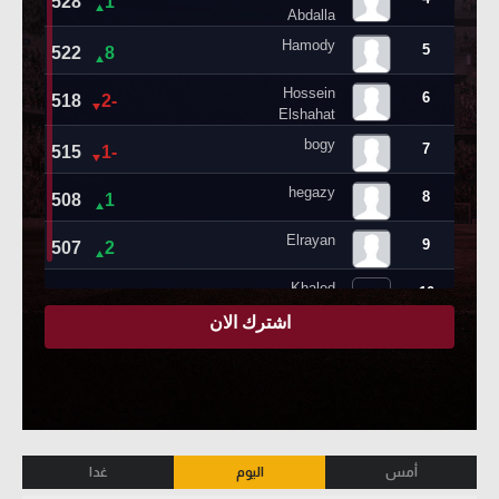
أمس
اليوم
غدا