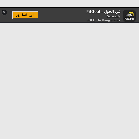
في الجول - FilGoal
×
الى التطبيق
Sarmady
FREE - In Google Play