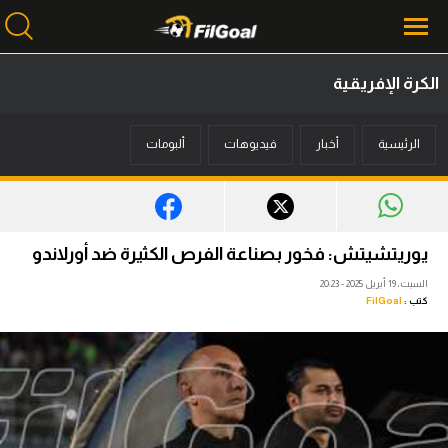
الكرة الإفريقية
محتوى إخباري
الرئيسية
أخبار
فيديوهات
ألبومات
الرئيسية
أخبار
مباريات
يوريتشيتش: فخور بصناعة الفرص الكثيرة ضد أورلاندو
ميركاتو
السبت، 19 أبريل 2025 - 20:23
كتب :
FilGoal
فانتازي في الجول
مسابقة التوقعات
فيديوهات
عدسات