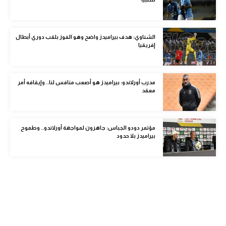
الوطن العربي
في المونديال
الشناوي: هدف بيراميدز واضح وهو الفوز بلقب دوري أبطال
إفريقيا
رياضة نسائية
آسيا
مدرب أورلاندو: بيراميدز هو أصعب منافس لنا.. وإيقافه أمر
أمريكا
معقد
ركن الألعاب
مؤتمر دودو الجباس: جاهزون لمواجهة أورلاندو.. وطموح
بيراميدز بلا حدود
أقسام خاصة
Gamers
ميركاتو
تحقيق في الجول
تقرير في الجول