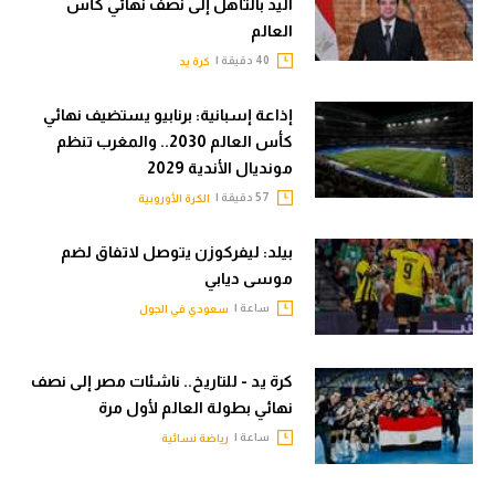
اليد بالتأهل إلى نصف نهائي كأس
العالم
40 دقيقة |
كرة يد
إذاعة إسبانية: برنابيو يستضيف نهائي
كأس العالم 2030.. والمغرب تنظم
مونديال الأندية 2029
57 دقيقة |
الكرة الأوروبية
بيلد: ليفركوزن يتوصل لاتفاق لضم
موسى ديابي
ساعة |
سعودي في الجول
كرة يد - للتاريخ.. ناشئات مصر إلى نصف
نهائي بطولة العالم لأول مرة
ساعة |
رياضة نسائية