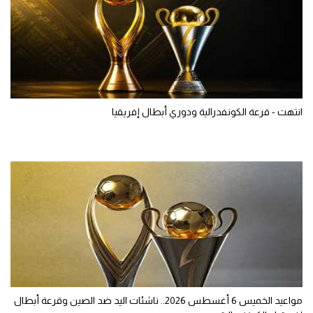
انتهت - قرعة الكونفدرالية ودوري أبطال إفريقيا
مواعيد الخميس 6 أغسطس 2026.. ناشئات اليد ضد الصين وقرعة أبطال