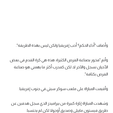
تحليل في الجول
حكايات في الجول
كويز في الجول
فيديو في الجول
وأضاف "أداء الحكم؟ أحب إفريقيا ولكن ليس بهذه الطريقة".
وأتم "فخور بصناعة الفرص الكثيرة، هذه هي كرة القدم في بعض
الأحيان نسجل والآخر لا، لكن كمدرب أكثر ما يهمني هو صناعة
الفرص بكثافة".
وأقيمت المباراة على ملعب سوكر سيتي في جنوب إفريقيا.
وشهدت المباراة إثارة كبيرة من بيراميدز الذي سجل هدفين عن
طريق فيستون ماييلي وصديق أوجولا لكن لم يحتسبا.