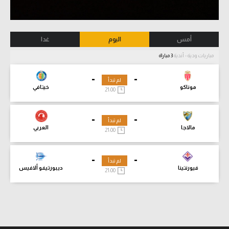
أمس
اليوم
غدا
مباريات ودية - أندية
3 مباراة
-
-
لم تبدأ
موناكو
خيتافي
21:00
-
-
لم تبدأ
مالاجا
العربي
21:00
-
-
لم تبدأ
فيورنتينا
ديبورتيفو ألافيس
21:00