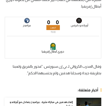
أبطال إفريقيا.
سعودي في الجول
الدوري الإنجليزي
0
0
الدوري الإسباني
أورلاندو بايرتس
بيراميدز
انتهت
19:00
دوري أبطال أوروبا
القسم الثاني
دوري أبطال إفريقيا
رياضات أخرى
أمم إفريقيا
وقال المدرب الكرواتي لـ بي إن سبورتس: "فخور بالفريق ولعبنا
كرة السلة الأمريكية
بطريقة جيدة وسجلنا هدفين ولم يحتسبهما الحكم".
كرة سلة
أخبار متعلقة:
كرة يد
كرة طائرة
إلغاء هدفين في مباراة مثيرة.. بيراميدز يتعادل مع أورلاندو
سلبيا