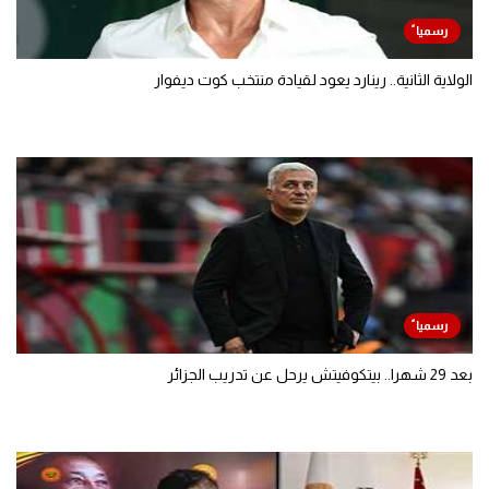
الولاية الثانية.. رينارد يعود لقيادة منتخب كوت ديفوار
بعد 29 شهرا.. بيتكوفيتش يرحل عن تدريب الجزائر