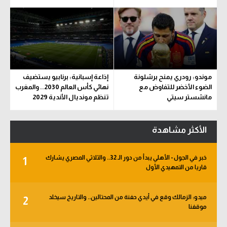
موندو: رودري يمنح برشلونة
إذاعة إسبانية: برنابيو يستضيف
الضوء الأخضر للتفاوض مع
نهائي كأس العالم 2030.. والمغرب
مانشستر سيتي
تنظم مونديال الأندية 2029
الأكثر مشاهدة
خبر في الجول - الأهلي يبدأ من دور الـ 32.. والثلاثي المصري يشارك
1
قاريا من التمهيدي الأول
ميدو: الزمالك وقع في أيدي حفنة من المحتالين.. والتاريخ سيخلد
2
موقفنا