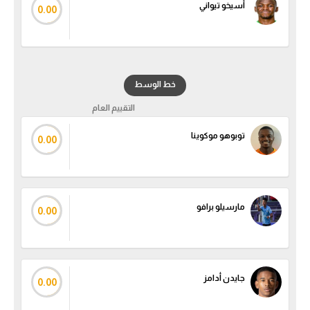
أسيخو تيواني
0.00
سعودي في الجول
الدوري الإنجليزي
الدوري الإسباني
خط الوسط
دوري أبطال أوروبا
التقييم العام
القسم الثاني
توبوهو موكوينا
0.00
رياضات أخرى
أمم إفريقيا
مارسيلو برافو
0.00
كرة السلة الأمريكية
كرة سلة
كرة يد
جايدن أدامز
0.00
كرة طائرة