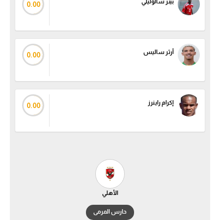
بيتر شالوليلي
0.00
تحليل في الجول
حكايات في الجول
آرثر ساليس
كويز في الجول
0.00
فيديو في الجول
إكرام راينرز
0.00
الأهلي
حارس المرمى