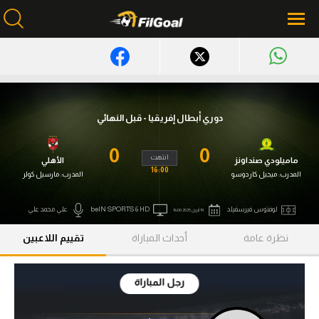
محتوى إخباري
الرئيسية
دوري أبطال إفريقيا - قبل النهائي
أخبار
0
0
انتهت
ماميلودي صنداونز
الأهلي
مباريات
16:00
المدرب:
ميجيل كاردوسو
المدرب:
مارسيل كولر
ميركاتو
لوفتوس فيرسفيلد
beIN SPORTS 6 HD
علي محمد علي
19 أبريل 2025 16:00
فانتازي في الجول
نظرة عامة
أحداث المباراة
تقييم اللاعبين
مسابقة التوقعات
رجل المباراة
فيديوهات
عدسات