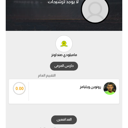
لا يوجد ترشيحات
آراء حرة
ركن الألعاب
بطولات
الدوري المصري
ماميلودي صنداونز
الدوري الإنجليزي الممتاز
حارس المرمى
الدوري الإسباني
التقييم العام
الدوري الإيطالي
رونوين ويليامز
0.00
الدوري الألماني
الدوري التركي
المدافعين
الدوري الفرنسي