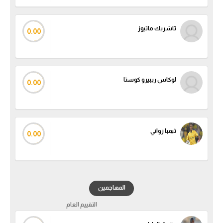
الوطن العربي
تاشريك ماثيوز
في المونديال
0.00
رياضة نسائية
آسيا
لوكاس ريبيرو كوستا
0.00
أمريكا
ركن الألعاب
ثيمبا زواني
0.00
أقسام خاصة
Gamers
ميركاتو
المهاجمين
تحقيق في الجول
التقييم العام
تقرير في الجول