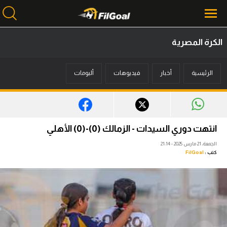
الكرة المصرية
محتوى إخباري
الرئيسية
أخبار
فيديوهات
ألبومات
الرئيسية
أخبار
مباريات
انتهت دوري السيدات - الزمالك (0)-(0) الأهلي
ميركاتو
الجمعة، 21 مارس 2025 - 21:14
كتب :
FilGoal
فانتازي في الجول
مسابقة التوقعات
فيديوهات
عدسات