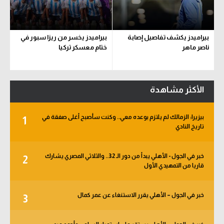
بيراميدز يكشف تفاصيل إصابة
بيراميدز يخسر من ريزا سبور في
ناصر ماهر
ختام معسكر تركيا
الأكثر مشاهدة
بيزيرا: الزمالك لم يلتزم بوعده معي.. وكنت سأصبح أغلى صفقة في
1
تاريخ النادي
خبر في الجول - الأهلي يبدأ من دور الـ 32.. والثلاثي المصري يشارك
2
قاريا من التمهيدي الأول
خبر في الجول – الأهلي يقرر الاستنغاء عن عمر كمال
3