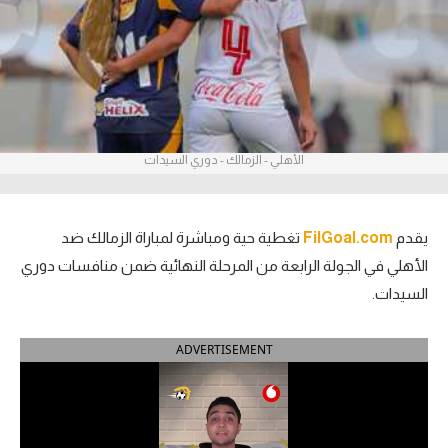
آراء حرة
ركن الألعاب
بطولات
الأهلي - الزمالك - دوري السيدات
أمريكا 2026
الدوري المصري
يقدم
FilGoal.com
تغطية حية ومباشرة لمباراة الزمالك ضد
الدوري الإنجليزي الممتاز
الأهلي في الجولة الرابعة من المرحلة النهائية ضمن منافسات دوري
السيدات.
الدوري الإسباني
ADVERTISEMENT
الدوري الإيطالي
الدوري الألماني
الدوري الفرنسي