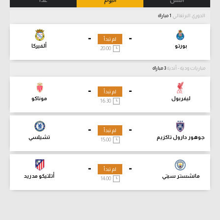
أمس
اليوم
غدا
الدوري البرتغالي
1 مباراة
-
-
لم تبدأ
بورتو
ألفيركا
20:00
مباريات ودية - أندية
3 مباراة
-
-
لم تبدأ
ليفربول
موناكو
16:30
-
-
لم تبدأ
جوهور دارول تاكزيم
تشيلسي
15:00
-
-
لم تبدأ
مانشستر سيتي
أتلتيكو مدريد
14:00