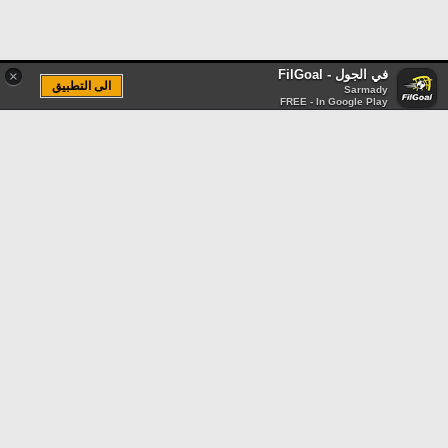
في الجول - FilGoal
×
الى التطبيق
Sarmady
FREE - In Google Play