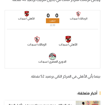
سعودي في الجول
0
0
الدوري الإنجليزي
الزمالك | سيدات
الأهلي | سيدات
انتهت
الدوري الإسباني
22:30
دوري أبطال أوروبا
القسم الثاني
الأهلي | سيدات
الزمالك | سيدات
رياضات أخرى
الدوري المصري | سيدات
أمم إفريقيا
كرة السلة الأمريكية
بينما يأتي الأهلي في المركز الثاني برصيد 52 نقطة.
كرة سلة
كرة يد
أخبار متعلقة:
كرة طائرة
مران الزمالك - عودة حمدي ومرحلة جديدة في تأهيل الجفالي..