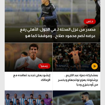
مصدر من غزل المحلة لـ في الجول: الأهلي رفع
عرضه لضم محمود صلاح.. وموقفنا كما هو
بمشاركة حمزة عبد الكريم..
إيشو يعلن تجديد تعاقده مع
برشلونة يهزم نوتنجهام ويخسر
الزمالك
من أودينيزي وديا