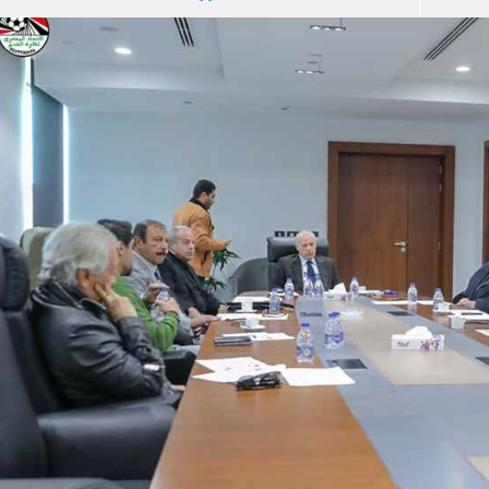
آسيا
دوري أبطال أوروبا
لسعودي للمحترفين
أمريكا
القسم الثاني
ل أوروبا
ركن الألعاب
رياضات أخرى
ل إفريقيا