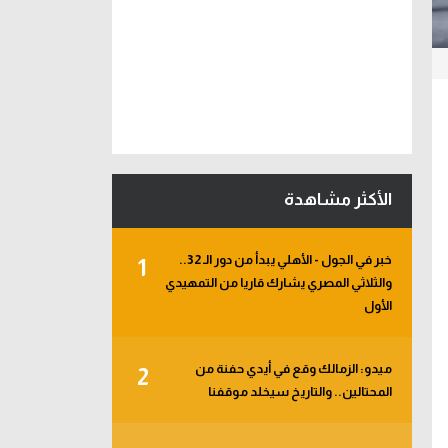
الأكثر مشاهدة
خبر في الجول - الأهلي يبدأ من دور الـ 32..
1
والثلاثي المصري يشارك قاريا من التمهيدي
الأول
ميدو: الزمالك وقع في أيدي حفنة من
2
المحتالين.. والتاريخ سيخلد موقفنا