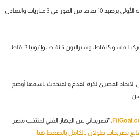
ويحتل المنتخب المصري صدارة المجموعة الأولى برصيد 10 نقاط من الفوز في 3 مباريات والتعادل
وتضم المجموعة غينيا بيساو 6 نقاط، وبوركينا فاسو 5 نقاط، وسيراليون 5 نقاط، وإثيوبيا 3 نقاط،
 الاتحاد المصري لكرة القدم والمتحدث باسمها أوضح
ن.
FilGoal.
: "تصريحاتي عن الجهاز الفني لمنتخب مصر
لع تصريحات طولان بالكامل بالضغط هنا