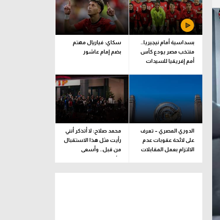
بسداسية أمام نيجيريا..
سكاي: فياريال مهتم
منتخب مصر يودع كأس
بضم إمام عاشور
أمم إفريقيا للسيدات
الدوري المصري – تعرف
محمد صلاح: لا أتذكر أنني
على لائحة عقوبات عدم
رأيت مثل هذا الاستقبال
الالتزام بعمل المقابلات
من قبل.. وأسعى
التلفزيونية
للألقاب مع الفريق