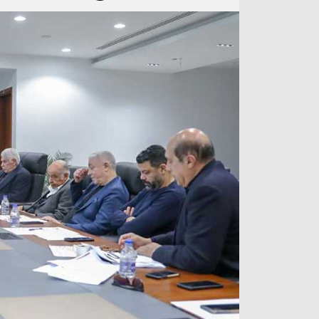
آراء حرة
الدوري ا
ركن الألعاب
دوري أبطا
دوري أبطا
كل البطولات