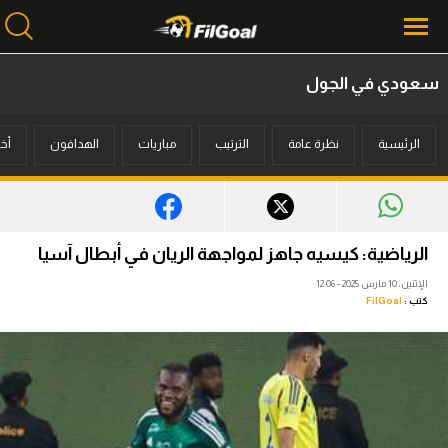
سعودي في الجول
محتوى إخباري
الرئيسية
نظرة عامة
الترتيب
مباريات
الهدافون
أخب
الرئيسية
أخبار
مباريات
الرياضية: كيسيه جاهز لمواجهة الريان في أبطال آسيا
ميركاتو
الإثنين، 10 مارس 2025 - 12:06
كتب :
FilGoal
فانتازي في الجول
مسابقة التوقعات
فيديوهات
عدسات