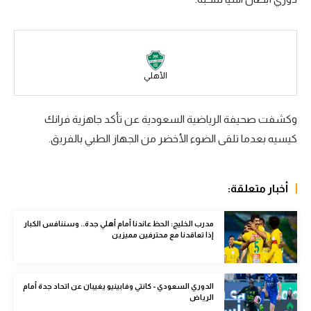
سعودي في الجول
الدوري الإنجليزي
الدوري الإسباني
الأهلي
دوري أبطال أوروبا
وكشفت صحيفة الرياضية السعودية عن تأكد جاهزية فرانك
القسم الثاني
كيسيه بعدما تلقى الضوء الأخضر من الجهاز الطبي بالفريق.
رياضات أخرى
أمم إفريقيا
أخبار متعلقة:
كرة السلة الأمريكية
مدرب الخليج: الحظ عاندنا أمام أهلي جدة.. وسننافس الكبار
إذا تعاقدنا مع محترفين مميزين
كرة سلة
كرة يد
الدوري السعودي - كانتي وفابينيو يغيبان عن اتحاد جدة أمام
كرة طائرة
الرياض