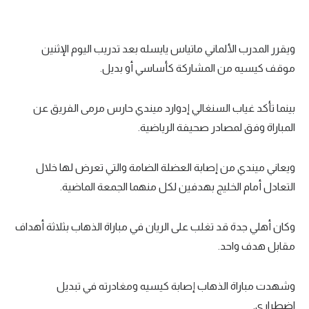
تحليل في الجول
حكايات في الجول
ويقرر المدرب الألماني ماتياس يايسله بعد تدريب اليوم الإثنين
موقف كيسيه من المشاركة كأساسي أو بديل.
كويز في الجول
فيديو في الجول
بينما تأكد غياب السنغالي إدوارد ميندي حارس مرمى الفريق عن
المباراة وفق لمصادر صحيفة الرياضية.
ويعاني ميندي من إصابة العضلة الضامة والتي تعرض لها خلال
التعادل أمام الخليج بهدفين لكل منهما الجمعة الماضية.
وكان أهلي جدة قد تغلب على الريان في مباراة الذهاب بثلاثة أهداف
مقابل هدف واحد.
وشهدت مباراة الذهاب إصابة كيسيه ومغادرته في تبديل
اضطراري.