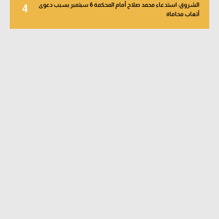
الشروق: استدعاء محمد صلاح أمام المحكمة 6 سبتمبر بسبب دعوى
4
أتعاب محاماة