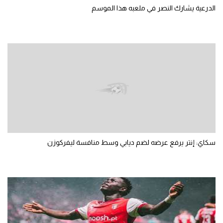
الدرعية يشارك النصر في ملعبه هذا الموسم
سكاي: إنتر يرفع عرضه لضم ديابي وسط منافسة ليفركوزن