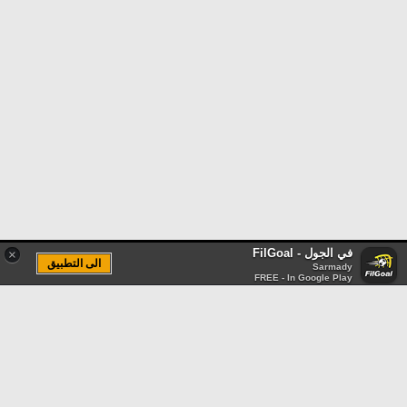
في الجول - FilGoal
×
الى التطبيق
Sarmady
FREE - In Google Play