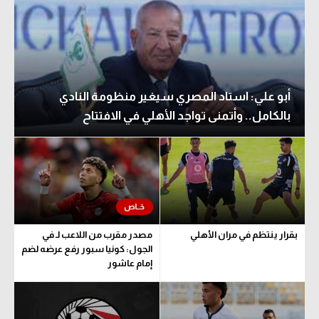
أبو علي: استاد المصري سيغير منظومة النادي
بالكامل.. وأتمنى تواجد الأهلي في الافتتاح
بقرار ينتظم في مران الأهلي
مصدر مقرب من اللاعب لـ في
الجول: كونيا سبور رفع عرضه لضم
إمام عاشور