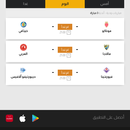
أمس
اليوم
غدا
مباريات ودية - أندية
3 مباراة
-
-
لم تبدأ
موناكو
خيتافي
21:00
-
-
لم تبدأ
مالاجا
العربي
21:00
-
-
لم تبدأ
فيورنتينا
ديبورتيفو ألافيس
21:00
أحصل على التطبيق