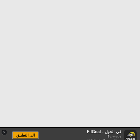
في الجول - FilGoal
×
الى التطبيق
Sarmady