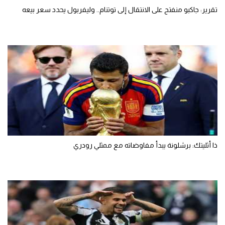
تقرير: جاكبو منفتح على الانتقال إلى توتنام.. وليفربول يحدد سعر بيعه
ذا أثليتك: برشلونة يبدأ مفاوضاته مع ممثلي رودري