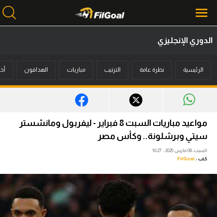
الدوري الإنجليزي
محتوى إخباري
الرئيسية
نظرة عامة
الترتيب
مباريات
الهدافون
أخب
الرئيسية
أخبار
مباريات
مواعيد مباريات السبت 8 فبراير - ليفربول ومانشستر
ميركاتو
سيتي وبرشلونة.. وكأس مصر
السبت، 08 مارس 2025 - 10:27
فانتازي في الجول
كتب :
FilGoal
مسابقة التوقعات
فيديوهات
عدسات