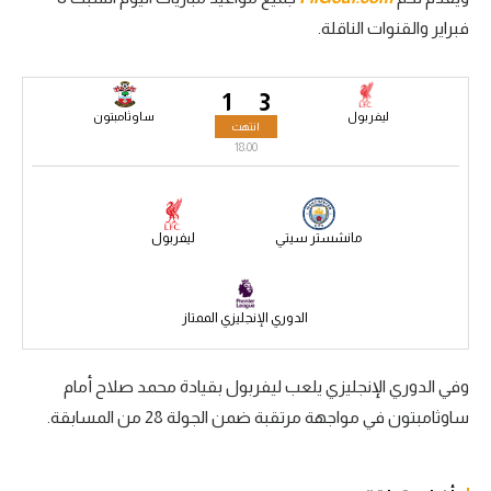
فبراير والقنوات الناقلة.
سعودي في الجول
الدوري الإنجليزي
1
3
الدوري الإسباني
ليفربول
ساوثامبتون
انتهت
18:00
دوري أبطال أوروبا
القسم الثاني
مانشستر سيتي
ليفربول
رياضات أخرى
أمم إفريقيا
الدوري الإنجليزي الممتاز
كرة السلة الأمريكية
كرة سلة
وفي الدوري الإنجليزي يلعب ليفربول بقيادة محمد صلاح أمام
ساوثامبتون في مواجهة مرتقبة ضمن الجولة 28 من المسابقة.
كرة يد
كرة طائرة