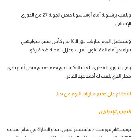
تحليل في الجول
ويلعب برشلونة أمام أوساسونا ضمن الجولة 27 من الدوري
حكايات في الجول
الإسباني.
كويز في الجول
وتستكمل اليوم مباريات دور الـ16 من كأس مصر، بمواجهتي
فيديو في الجول
بيراميدز أمام المقاولون العرب، وغزل المحلة ضد فاركو.
وفي الدوري القطري يلعب الوكرة الذي يضم حمدي فتحي أمام نادي
قطر الذي يلعب له أحمد عبد القادر.
للاطلاع على جميع مباريات اليوم من هنا
.
الدوري الإنجليزي
نوتينجهام فورست × مانشستر سيتي.. تقام المباراة في تمام الساعة