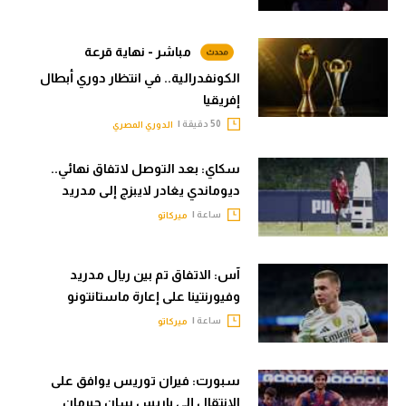
مباشر - نهاية قرعة
الكونفدرالية.. في انتظار دوري أبطال
إفريقيا
50 دقيقة |
الدوري المصري
سكاي: بعد التوصل لاتفاق نهائي..
ديوماندي يغادر لايبزج إلى مدريد
ساعة |
ميركاتو
آس: الاتفاق تم بين ريال مدريد
وفيورنتينا على إعارة ماستانتونو
ساعة |
ميركاتو
سبورت: فيران توريس يوافق على
الانتقال إلى باريس سان جيرمان