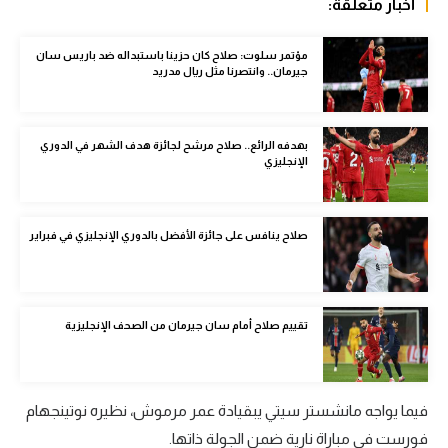
أخبار متعلقة:
الوطن العربي
مؤتمر سلوت: صلاح كان حزينا باستبداله ضد باريس سان
في المونديال
جيرمان.. وانتصرنا مثل ريال مدريد
رياضة نسائية
آسيا
بهدفه الرائع.. صلاح مرشح لجائزة هدف الشهر في الدوري
الإنجليزي
أمريكا
ركن الألعاب
صلاح ينافس على جائزة الأفضل بالدوري الإنجليزي في فبراير
أقسام خاصة
Gamers
تقييم صلاح أمام سان جيرمان من الصحف الإنجليزية
ميركاتو
تحقيق في الجول
فيما يواجه مانشستر سيتي يبقيادة عمر مرموش، نظيره نوتينجهام
تقرير في الجول
فورست في مباراة نارية ضمن الجولة ذاتها.