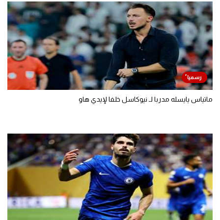
ماتياس يايسله مدربا لـ نيوكاسل خلفا لإيدي هاو