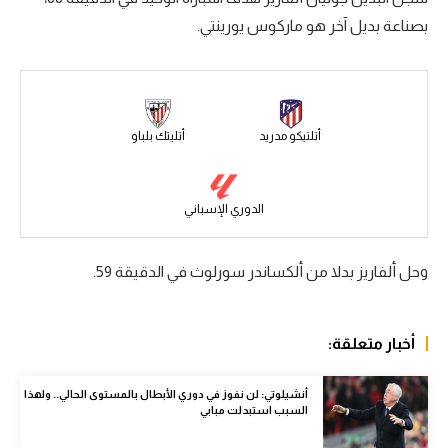
بصناعة بديل آخر هو ماركوس يورينتي.
سعودي في الجول
الدوري الإنجليزي
الدوري الإسباني
أتلتيكو مدريد
أتليتك بلباو
دوري أبطال أوروبا
القسم الثاني
الدوري الإسباني
رياضات أخرى
أمم إفريقيا
وحل ألفاريز بدلا من ألكساندر سورلوث في الدقيقة 59.
كرة السلة الأمريكية
أخبار متعلقة:
كرة سلة
كرة يد
أنشيلوتي: لن نفوز في دوري الأبطال بالمستوى الحالي.. ولهذا
السبب استبدلت مبابي
كرة طائرة