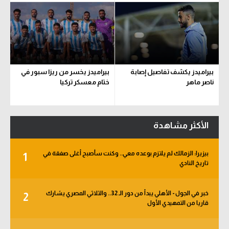
بيراميدز يكشف تفاصيل إصابة
بيراميدز يخسر من ريزا سبور في
ناصر ماهر
ختام معسكر تركيا
الأكثر مشاهدة
بيزيرا: الزمالك لم يلتزم بوعده معي.. وكنت سأصبح أغلى صفقة في
1
تاريخ النادي
خبر في الجول - الأهلي يبدأ من دور الـ 32.. والثلاثي المصري يشارك
2
قاريا من التمهيدي الأول