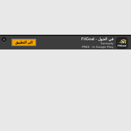
في الجول - FilGoal
×
الى التطبيق
Sarmady
FREE - In Google Play