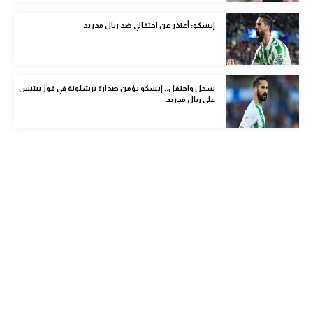
الوطن العربي
إيسكو: أعتذر عن احتفالي ضد ريال مدريد
في المونديال
رياضة نسائية
سجل واحتفل.. إيسكو يؤمن صدارة برشلونة في فوز بيتيس
آسيا
على ريال مدريد
أمريكا
ركن الألعاب
أقسام خاصة
Gamers
ميركاتو
تحقيق في الجول
تقرير في الجول