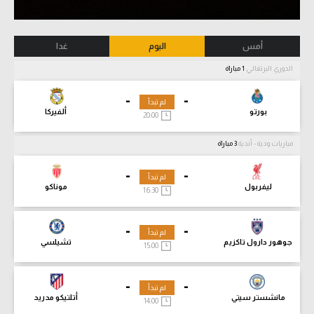
أمس
اليوم
غدا
الدوري البرتغالي
1 مباراة
-
-
لم تبدأ
بورتو
ألفيركا
20:00
مباريات ودية - أندية
3 مباراة
-
-
لم تبدأ
ليفربول
موناكو
16:30
-
-
لم تبدأ
جوهور دارول تاكزيم
تشيلسي
15:00
-
-
لم تبدأ
مانشستر سيتي
أتلتيكو مدريد
14:00