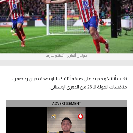
آراء حرة
ركن الألعاب
بطولات
أمريكا 2026
جوليان ألفاريز - أتليتكو مدريد
الدوري المصري
الدوري الإنجليزي الممتاز
تغلب أتلتيكو مدريد على ضيفه أتلتيك بلباو بهدف دون رد ضمن
منافسات الجولة الـ 26 من الدوري الإسباني.
الدوري الإسباني
ADVERTISEMENT
الدوري الإيطالي
الدوري الألماني
الدوري الفرنسي