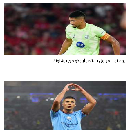
رومانو: ليفربول يستعير أراوخو من برشلونة