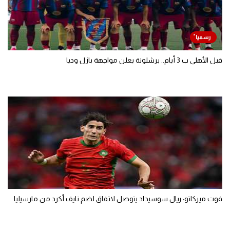
قبل الأهلي ب 3 أيام.. برشلونة يعلن مواجهة بازل وديا
فوت ميركاتو: ريال سوسيداد يتوصل لاتفاق لضم نايف أكرد من مارسيليا