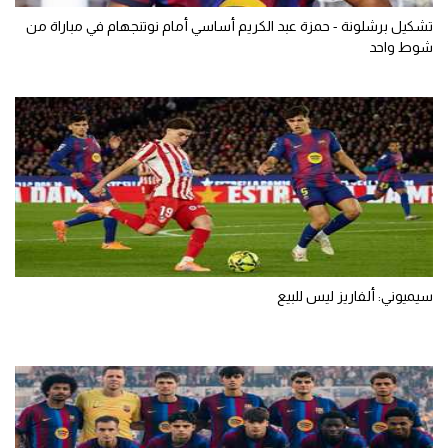
تشكيل برشلونة - حمزة عبد الكريم أساسي أمام نوتنجهام في مباراة من
شوط واحد
سيميوني: ألفاريز ليس للبيع