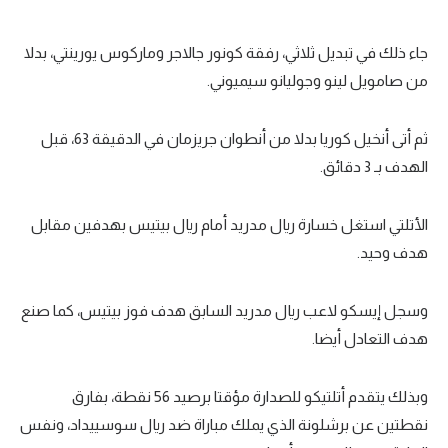
تحليل في الجول
جاء ذلك في تبديل ثلاثي، رفقة كونور جالاجر وماركوس يورينتي، بدلا
حكايات في الجول
من صامويل لينو وجوليانو سيميوني.
كويز في الجول
ثم أتى أنخيل كوريا بدلا من أنطوان جريزمان في الدقيقة 63، قبل
فيديو في الجول
الهدف بـ 3 دقائق.
الأتلتي استغل خسارة ريال مدريد أمام ريال بيتيس بهدفين مقابل
هدف وحيد.
وسجل إيسكو لاعب ريال مدريد السابق هدف فوز بيتيس، كما صنع
هدف التعادل أيضا.
وبذلك يتقدم أتلتيكو للصدارة مؤقتا برصيد 56 نقطة، بفارق
نقطتين عن برشلونة الذي يملك مباراة ضد ريال سوسييداد، ونفس