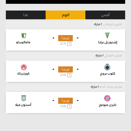
أمس
اليوم
غدا
الدوري البرتغالي
1 مباراة
-
-
لم تبدأ
إشتوريل برايا
فاماليساو
22:15
الدوري البلجيكي
1 مباراة
-
-
لم تبدأ
كلوب بروج
كورتريك
21:45
مباريات ودية - أندية
1 مباراة
-
-
لم تبدأ
بايرن ميونيخ
أستون فيلا
13:00