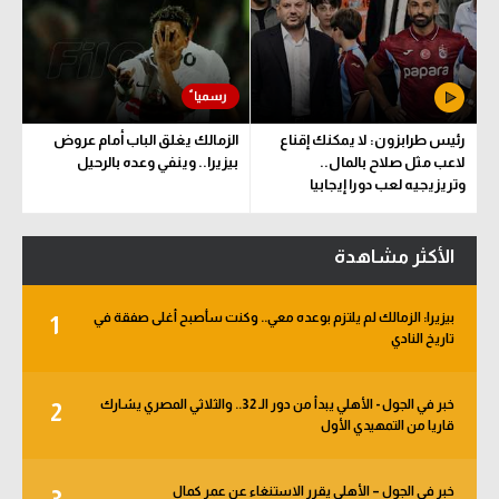
رئيس طرابزون: لا يمكنك إقناع
الزمالك يغلق الباب أمام عروض
لاعب مثل صلاح بالمال..
بيزيرا.. وينفي وعده بالرحيل
وتريزيجيه لعب دورا إيجابيا
الأكثر مشاهدة
بيزيرا: الزمالك لم يلتزم بوعده معي.. وكنت سأصبح أغلى صفقة في
1
تاريخ النادي
خبر في الجول - الأهلي يبدأ من دور الـ 32.. والثلاثي المصري يشارك
2
قاريا من التمهيدي الأول
خبر في الجول – الأهلي يقرر الاستنغاء عن عمر كمال