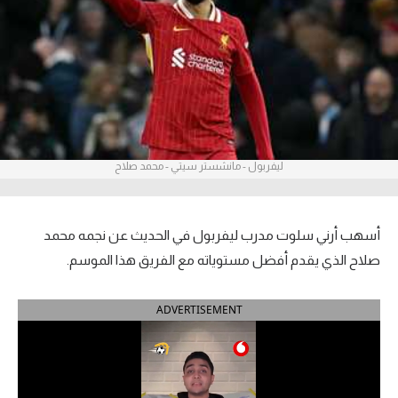
آراء حرة
ركن الألعاب
بطولات
أمريكا 2026
ليفربول - مانشستر سيتي - محمد صلاح
الدوري المصري
الدوري الإنجليزي الممتاز
أسهب أرني سلوت مدرب ليفربول في الحديث عن نجمه محمد
صلاح الذي يقدم أفضل مستوياته مع الفريق هذا الموسم.
الدوري الإسباني
ADVERTISEMENT
الدوري الإيطالي
الدوري الألماني
الدوري الفرنسي