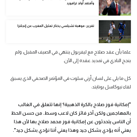
وأفتقد أولد ترافورد
الوطن العربي
في المونديال
تقرير: موهبة تشيلسي يختار تمثيل المغرب عن إنجلترا
رياضة نسائية
آسيا
علما بأن عقد صلاح مع ليفربول ينتهي في الصيف المقبل، ولم
أمريكا
ينجح النادي في تمديد عقده إلى الآن.
ركن الألعاب
كل ما يلي على لسان أرني سلوت في المؤتمر الصحفي الذي يسبق
لقاء نيوكاسل يونايتد:
أقسام خاصة
Gamers
"إمكانية فوز صلاح بالكرة الذهبية؟ إنها تتعلق في الغالب
ميركاتو
بالمهاجمين ولكن آخر فائز كان لاعب وسط. من حسن الحظ
تحقيق في الجول
أن الناس يتحدثون عن إمكانية فوز محمد صلاح بها لأن هذا
يعني أنه يؤدي بشكل جيد وهذا يعني أننا نؤدي بشكل جيد".
تقرير في الجول