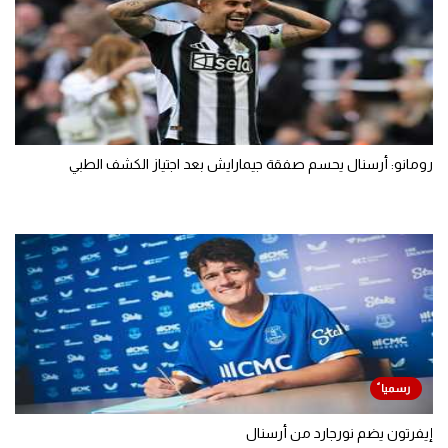
رومانو: أرسنال يحسم صفقة جيمارايش بعد اجتياز الكشف الطبي
إيفرتون يضم نورجارد من أرسنال