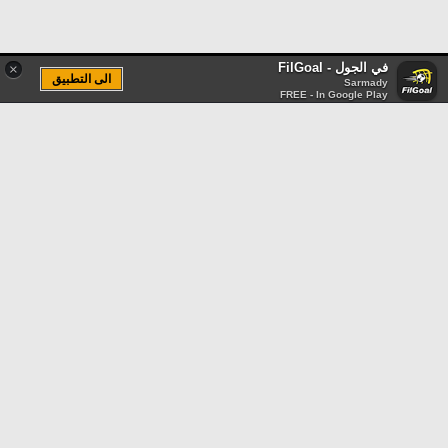
في الجول - FilGoal
×
الى التطبيق
Sarmady
FREE - In Google Play