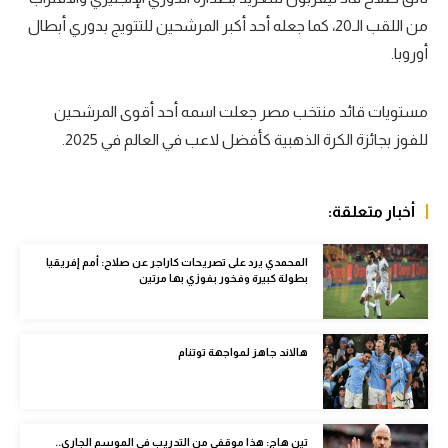
من اللقب الـ20، كما جعله أحد أكبر المرشحين للتتويج بدوري أبطال
سعودي في الجول
أوروبا.
الدوري الإنجليزي
الدوري الإسباني
مستويات قائد منتخب مصر جعلت اسمه أحد أقوى المرشحين
للفوز بجائزة الكرة الذهبية كأفضل لاعب في العالم في 2025.
دوري أبطال أوروبا
القسم الثاني
أخبار متعلقة:
رياضات أخرى
المحمدي يرد على تصريحات كاراجر عن صلاح: أمم إفريقيا
أمم إفريقيا
بطولة كبيرة وفخور بفوزي بها مرتين
كرة السلة الأمريكية
كرة سلة
هالاند جاهز لمواجهة توتنام
كرة يد
كرة طائرة
تين هاج: هذا موقفي من التدريب في الموسم الجاري..