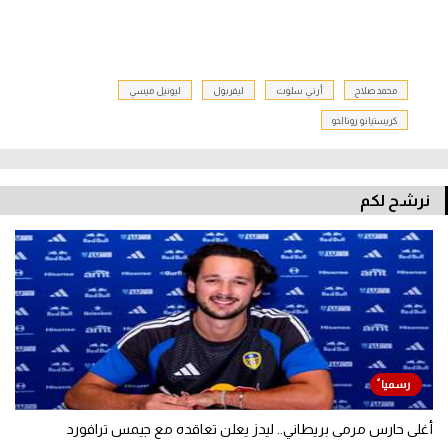
محمد صلاح
أرني سلوت
ليفربول
ليونيل ميسي
كريستيانو رونالدو
نرشح لكم
أغلى حارس مرمى بريطاني.. ليدز يعلن تعاقده مع جيمس ترافورد