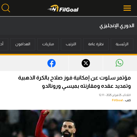
الدوري الإنجليزي
محتوى إخباري
الرئيسية
نظرة عامة
الترتيب
مباريات
الهدافون
أخب
الرئيسية
أخبار
مباريات
مؤتمر سلوت عن إمكانية فوز صلاح بالكرة الذهبية
ميركاتو
وتمديد عقده ومقارنته بميسي ورونالدو
الثلاثاء، 25 فبراير 2025 - 12:11
فانتازي في الجول
كتب :
FilGoal
مسابقة التوقعات
فيديوهات
عدسات