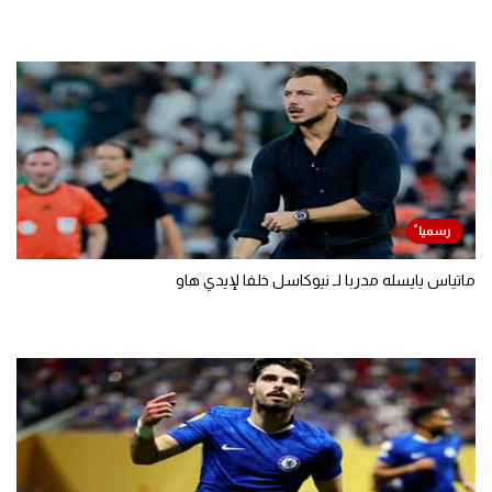
ماتياس يايسله مدربا لـ نيوكاسل خلفا لإيدي هاو