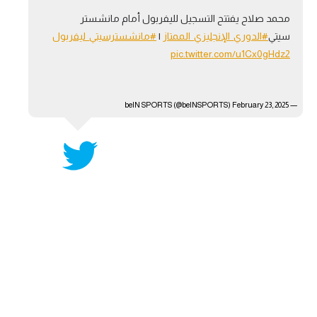
محمد صلاح يفتتح التسجيل لليفربول أمام مانشستر
سيتي
#الدوري_الإنجليزي_الممتاز
|
#مانشسترسيتي_ليفربول
pic.twitter.com/u1Cx0gHdz2
February 23, 2025
— beIN SPORTS (@beINSPORTS)