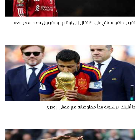
تقرير: جاكبو منفتح على الانتقال إلى توتنام.. وليفربول يحدد سعر بيعه
ذا أثليتك: برشلونة يبدأ مفاوضاته مع ممثلي رودري