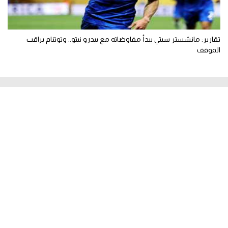
تقارير: مانشستر سيتي يبدأ مفاوضاته مع بيدرو نيتو.. وتوتنام يراقب
الموقف