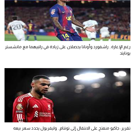
رغم الإعارة.. راشفورد وأونانا يحصلان على زيادة في راتبيهما مع مانشستر
يونايتد
تقرير: جاكبو منفتح على الانتقال إلى توتنام.. وليفربول يحدد سعر بيعه