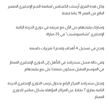
وكل هذه الفرق أرسلت الكشافين لمتابعة النجم الإنجليزي الصغير
تحليل في الجول
البالغ من العمر 19 عاما فقط.
حكايات في الجول
كويز في الجول
وشارك بيلينجهام حتى الآن مع فريقه في دوري الدرجة الثانية
الإنجليزي "تشامبيونشيب" في 28 مباراة.
فيديو في الجول
ونجح في تسجيل 4 أهداف وقدم 3 تمريرات حاسمة.
وفي حالة فشل سندرلاند في التأهل إلى الدوري الإنجليزي الممتاز
في الموسم المقبل سيكون منفتحا على بيع بيلينجهام.
ويحتل سندرلاند المركز الرابع بجدول ترتيب الدوري الإنجليزي الدرجة
الثانية بفارق 7 نقاط عن المراكز المؤهلة بشكل مباشر للدوري
الممتاز.