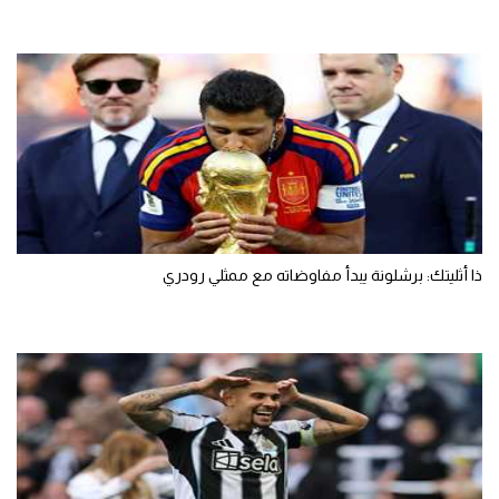
ذا أثليتك: برشلونة يبدأ مفاوضاته مع ممثلي رودري