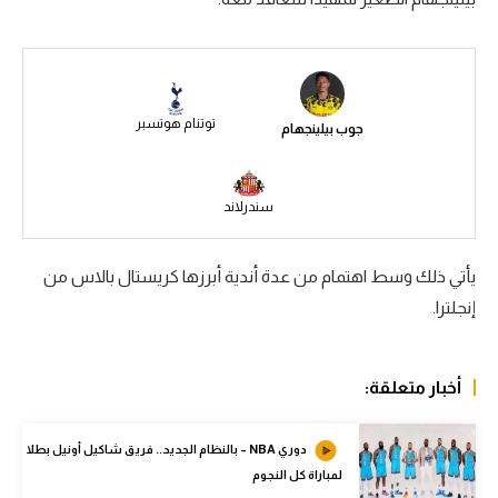
سعودي في الجول
الدوري الإنجليزي
الدوري الإسباني
توتنام هوتسبر
جوب بيلينجهام
دوري أبطال أوروبا
القسم الثاني
سندرلاند
رياضات أخرى
يأتي ذلك وسط اهتمام من عدة أندية أبرزها كريستال بالاس من
أمم إفريقيا
إنجلترا.
كرة السلة الأمريكية
كرة سلة
أخبار متعلقة:
كرة يد
دوري NBA – بالنظام الجديد.. فريق شاكيل أونيل بطلا
كرة طائرة
لمباراة كل النجوم