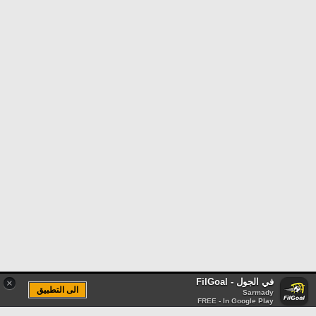
في الجول - FilGoal
×
الى التطبيق
Sarmady
FREE - In Google Play