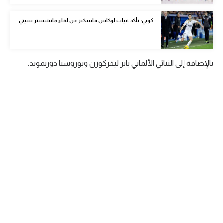
الوطن العربي
كوبي: تأكد غياب لوكاس فاسكيز عن لقاء مانشستر سيتي
في المونديال
رياضة نسائية
بالإضافة إلى الثنائي الألماني باير ليفركوزن وبوروسيا دورتموند.
آسيا
أمريكا
ركن الألعاب
أقسام خاصة
Gamers
ميركاتو
تحقيق في الجول
تقرير في الجول