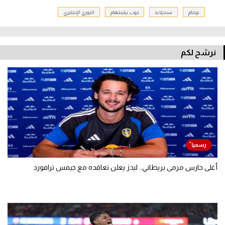
توتنام
سندرلاند
جوب بيلينجهام
الدوري الإنجليزي
نرشح لكم
أغلى حارس مرمى بريطاني.. ليدز يعلن تعاقده مع جيمس ترافورد