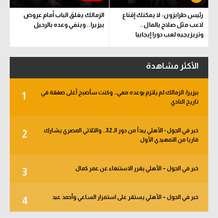
رئيس طرابزون: لا يمكنك إقناع
الزمالك يغلق الباب أمام عروض
لاعب مثل صلاح بالمال..
بيزيرا.. وينفي وعده بالرحيل
وتريزيجيه لعب دورا إيجابيا
الأكثر مشاهدة
بيزيرا: الزمالك لم يلتزم بوعده معي.. وكنت سأصبح أغلى صفقة في
1
تاريخ النادي
خبر في الجول - الأهلي يبدأ من دور الـ 32.. والثلاثي المصري يشارك
2
قاريا من التمهيدي الأول
خبر في الجول – الأهلي يقرر الاستنغاء عن عمر كمال
3
خبر في الجول – الأهلي يستقر على استمرار الساعي وأحمد عيد
4