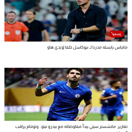
ماتياس يايسله مدربا لـ نيوكاسل خلفا لإيدي هاو
تقارير: مانشستر سيتي يبدأ مفاوضاته مع بيدرو نيتو.. وتوتنام يراقب