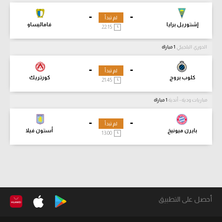
-
-
لم تبدأ
إشتوريل برايا
فاماليساو
22:15
الدوري البلجيكي
1 مباراة
-
-
لم تبدأ
كلوب بروج
كورتريك
21:45
مباريات ودية - أندية
1 مباراة
-
-
لم تبدأ
بايرن ميونيخ
أستون فيلا
13:00
أحصل على التطبيق