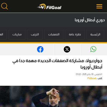
دوري أبطال أوروبا
محتوى إخباري
الرئيسية
نظرة عامة
التصفيات
الترتيب
مباريات
اله
الرئيسية
أخبار
مباريات
جوارديولا: مشاركة الصفقات الجديدة مهمة جدا في
ميركاتو
أبطال أوروبا
الخميس، 30 يناير 2025 - 01:02
فانتازي في الجول
كتب :
FilGoal
مسابقة التوقعات
فيديوهات
عدسات