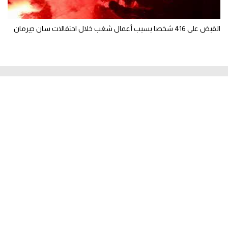
القبض على 416 شخصا بسبب أعمال شغب خلال احتفالات سان جيرمان