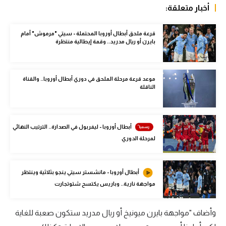
أخبار متعلقة:
الوطن العربي
في المونديال
قرعة ملحق أبطال أوروبا المحتملة - سيتي "مرموش" أمام
بايرن أو ريال مدريد.. وقمة إيطالية منتظرة
رياضة نسائية
آسيا
موعد قرعة مرحلة الملحق في دوري أبطال أوروبا.. والقناة
الناقلة
أمريكا
ركن الألعاب
أبطال أوروبا - ليفربول في الصدارة.. الترتيب النهائي
لمرحلة الدوري
أقسام خاصة
Gamers
أبطال أوروبا - مانشستر سيتي ينجو بثلاثية وينتظر
ميركاتو
مواجهة نارية.. وباريس يكتسح شتوتجارت
تحقيق في الجول
وأضاف "مواجهة بايرن ميونيخ أو ريال مدريد ستكون صعبة للغاية
تقرير في الجول