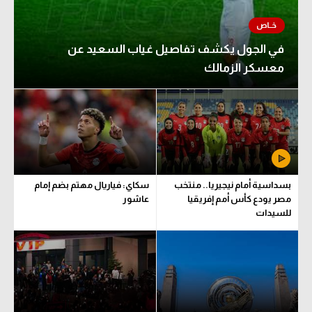
في الجول يكشف تفاصيل غياب السعيد عن
معسكر الزمالك
بسداسية أمام نيجيريا.. منتخب
سكاي: فياريال مهتم بضم إمام
مصر يودع كأس أمم إفريقيا
عاشور
للسيدات