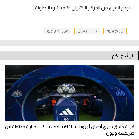
وتودع الفرق من المراكز الـ25 إلى 36 مباشرة البطولة.
بيب جوارديولا
مانشستر سيتي
دوري أبطال أوروبا
نرشح لكم
قرعة ملحق دوري أبطال أوروبا - سلتيك يواجه لاسك.. ومباراة مختملة بين
فنربخشة وليون