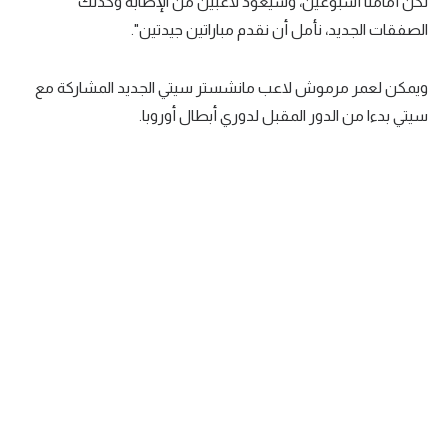
لكن أمامنا أسبوعين، وسيعود لاعبين من الإصابة وكذلك
تحليل في الجول
الصفقات الجديد، نأمل أن نقدم مباراتين جيدتين".
حكايات في الجول
ويمكن لعمر مرموش لاعب مانشستر سيتي الجديد المشاركة مع
كويز في الجول
سيتي بدءا من الدور المقبل لدوري أبطال أوروبا.
فيديو في الجول