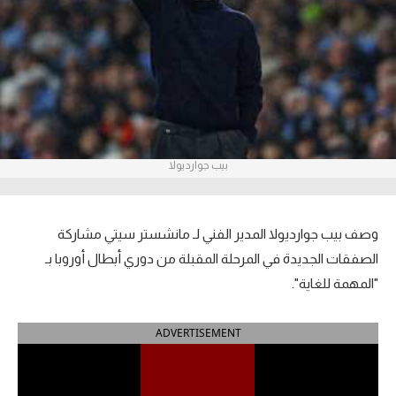
آراء حرة
ركن الألعاب
بطولات
أمريكا 2026
بيب جوارديولا
الدوري المصري
الدوري الإنجليزي الممتاز
وصف بيب جوارديولا المدير الفني لـ مانشستر سيتي مشاركة
الصفقات الجديدة في المرحلة المقبلة من دوري أبطال أوروبا بـ
الدوري الإسباني
"المهمة للغاية".
الدوري الإيطالي
ADVERTISEMENT
الدوري الألماني
الدوري الفرنسي