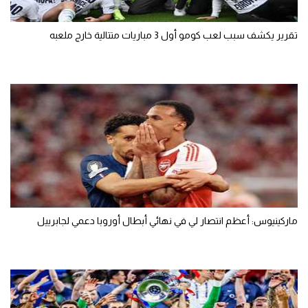
تقرير يكشف سبب لعب كومو أول 3 مباريات متتالية خارج ملعبه
ماركينيوس: أعظم انتصار لي في نهائي أبطال أوروبا دعمي لجابرييل