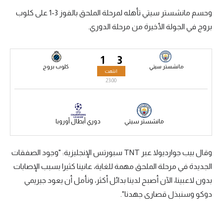
وحسم مانشستر سيتي تأهله لمرحلة الملحق بالفوز 3-1 على كلوب
سعودي في الجول
بروج في الجولة الأخيرة من مرحلة الدوري.
الدوري الإنجليزي
الدوري الإسباني
1
3
مانشستر سيتي
كلوب بروج
انتهت
دوري أبطال أوروبا
23:00
القسم الثاني
رياضات أخرى
مانشستر سيتي
دوري أبطال أوروبا
أمم إفريقيا
وقال بيب جوارديولا عبر TNT سبورتس الإنجليزية: "وجود الصفقات
كرة السلة الأمريكية
الجديدة في مرحلة الملحق مهمة للغاية، عانينا كثيرا بسبب الإصابات
كرة سلة
بدون لاعبينا، الآن أصبح لدينا بدائل أكثر، ونأمل أن يعود جيريمي
كرة يد
دوكو وسنبذل قصارى جهدنا".
كرة طائرة