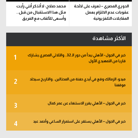
الدوري المصري – تعرف على لائحة
محمد صلاح: لا أتذكر أنني رأيت
عقوبات عدم الالتزام بعمل
مثل هذا الاستقبال من قبل..
المقابلات التلفزيونية
وأسعى للألقاب مع الفريق
الأكثر مشاهدة
خبر في الجول - الأهلي يبدأ من دور الـ 32.. والثلاثي المصري يشارك
1
قاريا من التمهيدي الأول
ميدو: الزمالك وقع في أيدي حفنة من المحتالين.. والتاريخ سيخلد
2
موقفنا
خبر في الجول – الأهلي يقرر الاستنغاء عن عمر كمال
3
خبر في الجول – الأهلي يستقر على استمرار الساعي وأحمد عيد
4