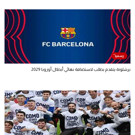
برشلونة يتقدم بطلب لاستضافة نهائي أبطال أوروبا 2029