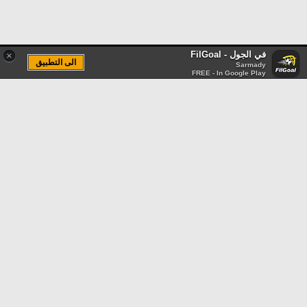
في الجول - FilGoal
×
الى التطبيق
Sarmady
FREE - In Google Play