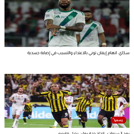
سكاي: اتهام إيفان توني بالاعتداء والتسبب في إصابة جسدية
بعد 3 سنوات.. اتحاد جدة يعلن رحيل فابينيو