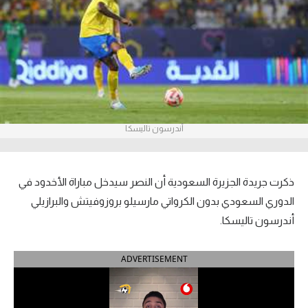
آراء حرة
ركن الألعاب
بطولات
أمريكا 2026
أندرسون تاليسكا
الدوري المصري
الدوري الإنجليزي الممتاز
ذكرت جريدة الجزيرة السعودية أن النصر سيدخل مباراة الأخدود في
الدوري السعودي بدون الكرواتي مارسيلو بروزوفيتش والبرازيلي
الدوري الإسباني
أندرسون تاليسكا.
الدوري الإيطالي
ADVERTISEMENT
الدوري الألماني
الدوري الفرنسي