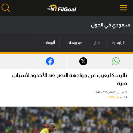
سعودي في الجول
محتوى إخباري
الرئيسية
أخبار
فيديوهات
ألبومات
الرئيسية
أخبار
مباريات
تاليسكا يغيب عن مواجهة النصر ضد الأخدود لأسباب
ميركاتو
فنية
الخميس، 09 يناير 2025 - 13:44
فانتازي في الجول
كتب :
FilGoal
مسابقة التوقعات
فيديوهات
عدسات