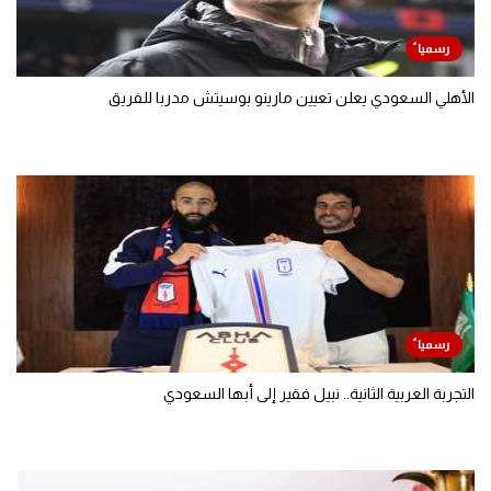
الأهلي السعودي يعلن تعيين مارينو بوسيتش مدربا للفريق
التجربة العربية الثانية.. نبيل فقير إلى أبها السعودي