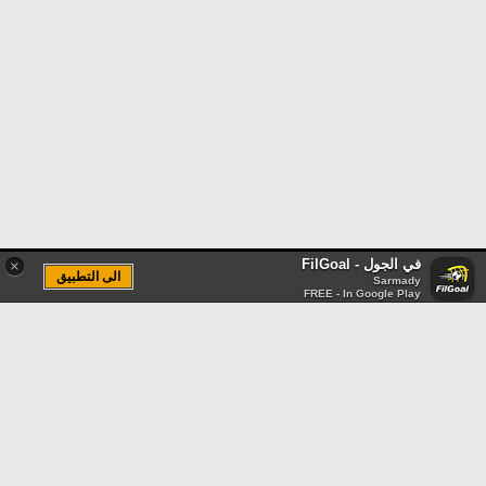
في الجول - FilGoal
×
الى التطبيق
Sarmady
FREE - In Google Play