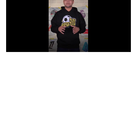
الدوري السعودي للمحترفين
دوري أبطال أوروبا
دوري أبطال إفريقيا
كل البطولات
أقسام
الكرة المصرية
الدوري المصري
الكرة الأوروبية
الكرة الإفريقية
منتخب مصر