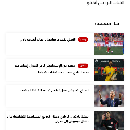
الشاب البرازيلي أنخيلو.
الوطن العربي
في المونديال
أخبار متعلقة:
رياضة نسائية
الأهلي يكشف تفاصيل إصابة أشرف داري
آسيا
أمريكا
ركن الألعاب
مصدر من الإسماعيلي لـ في الجول: إيقاف قيد
جديد للنادي بسبب مستحقات شواط
أقسام خاصة
الصباح: كيروش يصل تونس تمهيدا لقيادة المنتخب
Gamers
ميركاتو
تحقيق في الجول
استفادة كبرى لـ وادي دجلة.. توزيع المساهمة التضامنية حال
انتقال مرموش إلى سيتي
تقرير في الجول