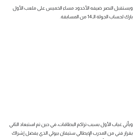
ويستقبل النصر ضيفه الأخدود مساء الخميس على ملعب الأول
سعودي في الجول
بارك لحساب الجولة الـ14 من المسابقة.
الدوري الإنجليزي
الدوري الإسباني
دوري أبطال أوروبا
القسم الثاني
رياضات أخرى
أمم إفريقيا
كرة السلة الأمريكية
كرة سلة
كرة يد
ويأتي غياب الأول بسبب تراكم البطاقات، في حين تم استبعاد الثاني
كرة طائرة
بقرار فني من المدرب الإيطالي ستيفان بيولي الذي يفضل إشراك