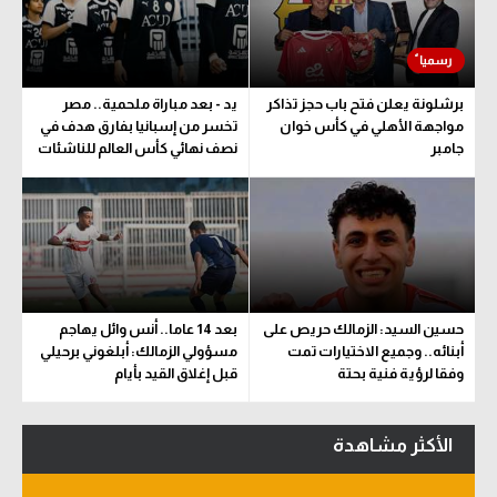
برشلونة يعلن فتح باب حجز تذاكر
يد - بعد مباراة ملحمية.. مصر
مواجهة الأهلي في كأس خوان
تخسر من إسبانيا بفارق هدف في
جامبر
نصف نهائي كأس العالم للناشئات
حسين السيد: الزمالك حريص على
بعد 14 عاما.. أنس وائل يهاجم
أبنائه.. وجميع الاختيارات تمت
مسؤولي الزمالك: أبلغوني برحيلي
وفقا لرؤية فنية بحتة
قبل إغلاق القيد بأيام
الأكثر مشاهدة