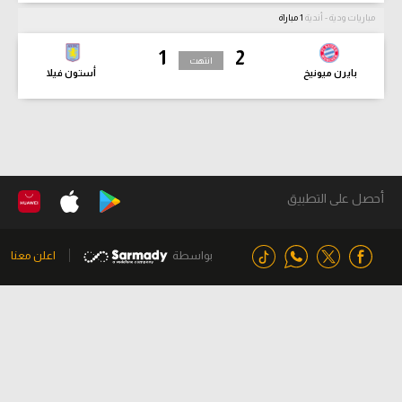
مباريات ودية - أندية
1 مباراة
1
2
انتهت
بايرن ميونيخ
أستون فيلا
أحصل على التطبيق
بواسطة
اعلن معنا