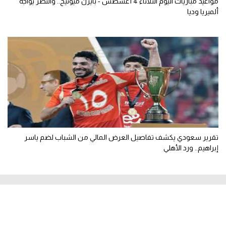
مواعيد مباريات اليوم الثلاثاء 4 أغسطس - بايرن ميونيخ.. والنصر يواجه
ألميريا وديا
تقرير سعودي يكشف تفاصيل العرض المالي من الشباب لضم ياسر
إبراهيم.. ورد الأهلي