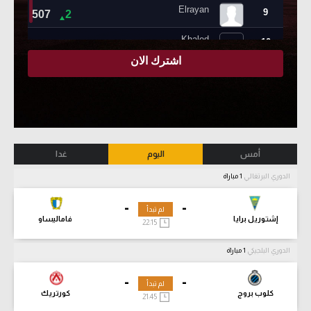
أمس
اليوم
غدا
الدوري البرتغالي
1 مباراة
-
-
لم تبدأ
إشتوريل برايا
فاماليساو
22:15
الدوري البلجيكي
1 مباراة
-
-
لم تبدأ
كلوب بروج
كورتريك
21:45