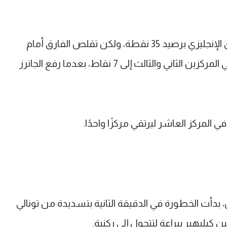
وواصل ليفربول تصدره لمسابقة الدوري الإنجليزي برصيد 35 نقطة، ولكن تقلص الفارق أمام
أقرب ملاحقيه أرسنال وتشيلسي صاحبي المركزين الثاني والثالث إلى 7 نقاط، بعدما رفع الجانرز
أت الخطورة في الدقيقة الثانية بتسديدة من تونالي
كيليهير ببراعة لتتحول إلى ركنية.