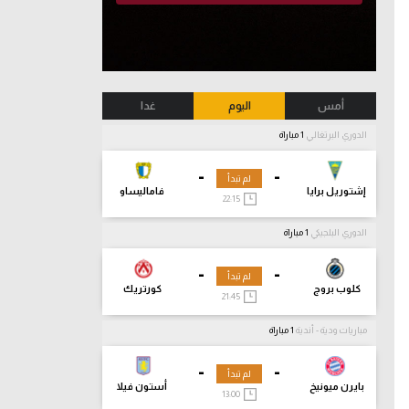
أمس
اليوم
غدا
الدوري البرتغالي
1 مباراة
-
-
لم تبدأ
إشتوريل برايا
فاماليساو
22:15
الدوري البلجيكي
1 مباراة
-
-
لم تبدأ
كلوب بروج
كورتريك
21:45
مباريات ودية - أندية
1 مباراة
-
-
لم تبدأ
بايرن ميونيخ
أستون فيلا
13:00