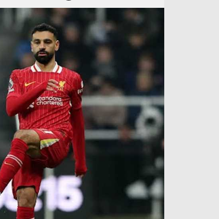
آراء حرة
الدوري ا
ركن الألعاب
دوري أبطا
دوري أبطا
كل البطولات