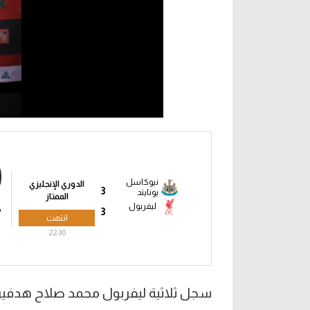
نيوكاسل
الدوري الإنجليزي
3
يونايتد
الممتاز
ليفربول
م
3
انتهت
22:30
سجل ثلاثية ليفربول محمد صلاح هدفين