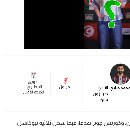
الدوري
ليفربول
الإنجليزي |
حمد صلاح
النادي :
الدرجة الأولى
طرابزون
سبور
، وكورتس جونز هدفا، فيما سجل ثلاثية نيوكاسل