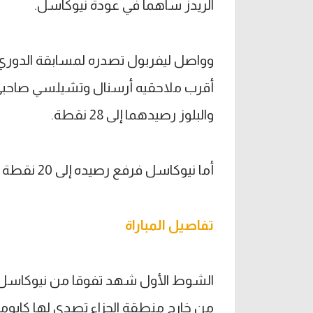
الريدز ساهما في عودة نيوكاسل.
والبلوز رصيدهما إلى 28 نقطة.
أما نيوكاسل فرفع رصيده إلى 20 نقطة في المركز العاشر ليرتقي مركزًا واحدًا.
تفاصيل المباراة
الشوط الأول شهد تفوقا من نيوكاسل، بد
من خارج منطقة الجزاء تصدى لها كايومين 