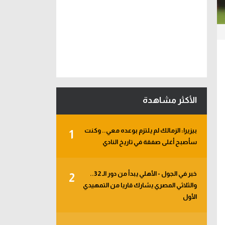
الأكثر مشاهدة
بيزيرا: الزمالك لم يلتزم بوعده معي.. وكنت
1
سأصبح أغلى صفقة في تاريخ النادي
خبر في الجول - الأهلي يبدأ من دور الـ 32..
2
والثلاثي المصري يشارك قاريا من التمهيدي
الأول