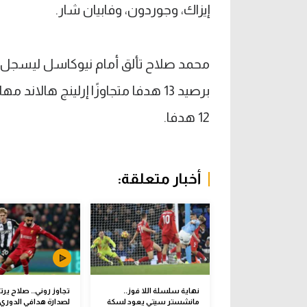
إيزاك، وجوردون، وفابيان شار.
محمد صلاح تألق أمام نيوكاسل ليسجل ه
برصيد 13 هدفا متجاوزًا إرلينج ها
12 هدفا.
أخبار متعلقة:
نهاية سلسلة اللا فوز..
تجاوز روني.. صلاح يرت
مانشستر سيتي يعود لسكة
لصدارة هدافي الدوري