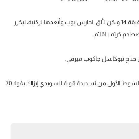
وسدد ماك أليستر كرة صاروخية في الدقيقة 14 ولكن تألق الحارس بوب وأبعدها لركنية، ليكرر
دم كرته بالقائم.
 جناح نيوكاسل جاكوب ميرفي.
وشهدت الدقيقة 35 الهدف الوحيد في الشوط الأول من تسديدة قوية للسويدي إيزاك بقوة 70