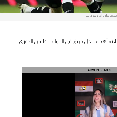
محمد صلاح أمام نيوكاسل
تعادل ليفربول أمام مضيفه نيوكاسل بثلاثة أهداف لكل فريق في الجولة الـ14 من الدوري
ADVERTISEMENT