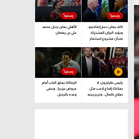
كاف يعلن دعم إنفانتينو..
الأهلي يعلن رحيل محمد
ويؤيد البيان المشترك
علي بن رمضان
بشأن مشروع استثمار
فيفا
رئيس طرابزون: لا
الزمالك يغلق الباب أمام
يمكنك إقناع لاعب مثل
عروض بيزيرا.. وينفي
صلاح بالمال.. وتريزيجيه
وعده بالرحيل
لعب دورا إيجابيا