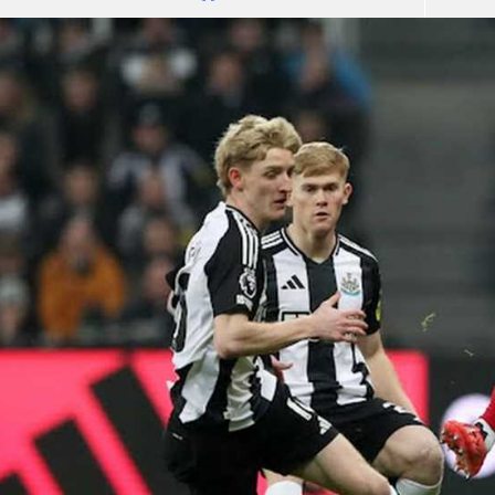
آسيا
دوري أبطال أوروبا
لسعودي للمحترفين
أمريكا
القسم الثاني
ل أوروبا
ركن الألعاب
رياضات أخرى
ل إفريقيا