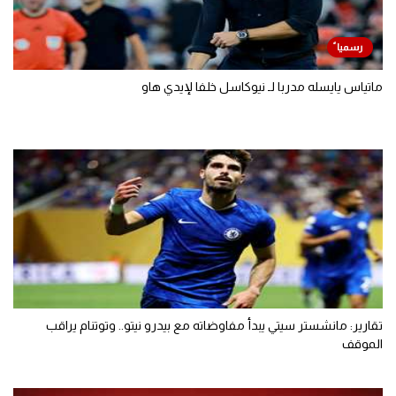
ماتياس يايسله مدربا لـ نيوكاسل خلفا لإيدي هاو
تقارير: مانشستر سيتي يبدأ مفاوضاته مع بيدرو نيتو.. وتوتنام يراقب
الموقف