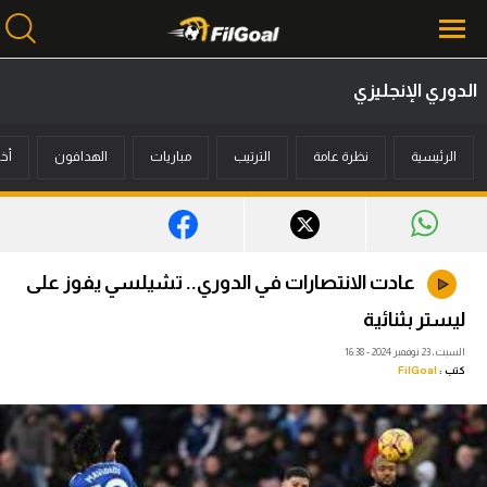
الدوري الإنجليزي
محتوى إخباري
الرئيسية
نظرة عامة
الترتيب
مباريات
الهدافون
أخب
الرئيسية
أخبار
مباريات
عادت الانتصارات في الدوري.. تشيلسي يفوز على
ميركاتو
ليستر بثنائية
فانتازي في الجول
السبت، 23 نوفمبر 2024 - 16:38
كتب :
FilGoal
مسابقة التوقعات
فيديوهات
عدسات