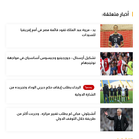
الوطن العربي
أخبار متعلقة:
في المونديال
يد - مروة عبد الملك تقود قائمة مصر في أمم إفريقيا
رياضة نسائية
للسيدات
آسيا
أمريكا
تشكيل أرسنال - جورجينيو وجيسوس أساسيان في مواجهة
نوتينجهام
ركن الألعاب
الرجاء يطلب إيقاف حكم ديربي الوداد وتجريده من
أقسام خاصة
الشارة الدولية
Gamers
ميركاتو
أنشيلوتي: مبابي لم يطلب تغيير مركزه.. وجربت أكثر من
طريقة خلال التوقف الدولي
تحقيق في الجول
تقرير في الجول