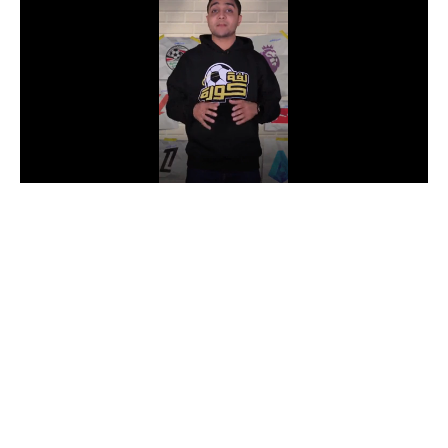
الدوري السعودي للمحترفين
دوري أبطال أوروبا
دوري أبطال إفريقيا
كل البطولات
أقسام
الكرة المصرية
الدوري المصري
الكرة الأوروبية
الكرة الإفريقية
منتخب مصر