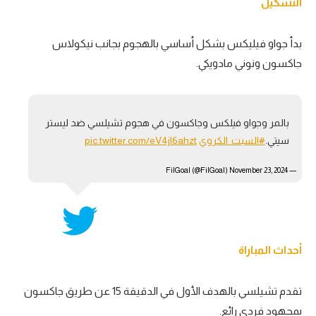
التشكيل
تحليل في الجول
بدأ جواو فيليكس بشكل أساسي بالهجوم بجانب نيكولاس
حكايات في الجول
جاكسون ونوني مادويكي.
كويز في الجول
فيديو في الجول
بالمر وجواو فيلكس وجاكسون في هجوم تشيلسي ضد ليستر
سيتي.
#السبت_الكروي
pic.twitter.com/eV4jl6ahzt
November 23, 2024
— FilGoal (@FilGoal)
أحداث المباراة
تقدم تشيلسي بالهدف الأول في الدقيقة 15 عن طريق جاكسون
بمجهود فردي رائع.