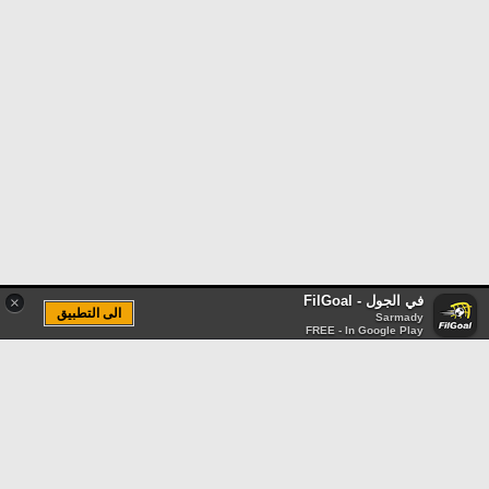
في الجول - FilGoal
×
الى التطبيق
Sarmady
FREE - In Google Play