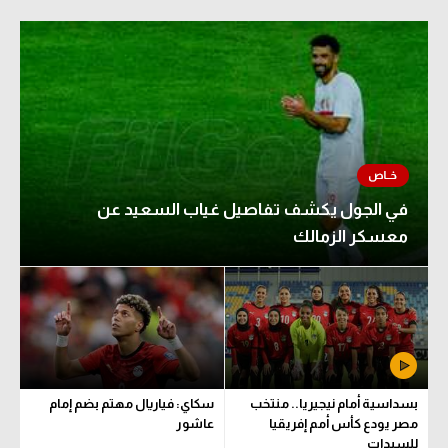
في الجول يكشف تفاصيل غياب السعيد عن
معسكر الزمالك
بسداسية أمام نيجيريا.. منتخب
سكاي: فياريال مهتم بضم إمام
مصر يودع كأس أمم إفريقيا
عاشور
للسيدات