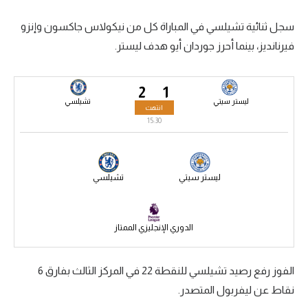
سعودي في الجول
سجل ثنائية تشيلسي في المباراة كل من نيكولاس جاكسون وإنزو
فيرنانديز، بينما أحرز جوردان أيو هدف ليستر.
الدوري الإنجليزي
الدوري الإسباني
2
1
دوري أبطال أوروبا
ليستر سيتي
تشيلسي
انتهت
15:30
القسم الثاني
رياضات أخرى
ليستر سيتي
تشيلسي
أمم إفريقيا
كرة السلة الأمريكية
الدوري الإنجليزي الممتاز
كرة سلة
كرة يد
الفوز رفع رصيد تشيلسي للنقطة 22 في المركز الثالث بفارق 6
نقاط عن ليفربول المتصدر.
كرة طائرة