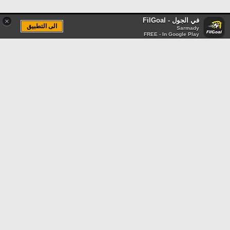
في الجول - FilGoal
×
الى التطبيق
Sarmady
FREE - In Google Play