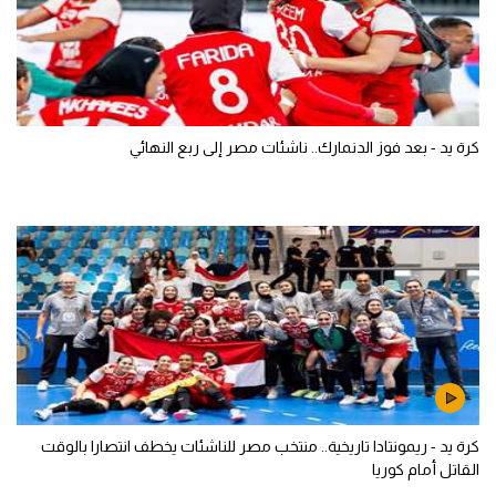
كرة يد - بعد فوز الدنمارك.. ناشئات مصر إلى ربع النهائي
كرة يد - ريمونتادا تاريخية.. منتخب مصر للناشئات يخطف انتصارا بالوقت
القاتل أمام كوريا