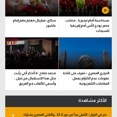
بسداسية أمام نيجيريا.. منتخب
سكاي: فياريال مهتم بضم إمام
مصر يودع كأس أمم إفريقيا
عاشور
للسيدات
الدوري المصري – تعرف على لائحة
محمد صلاح: لا أتذكر أنني رأيت
عقوبات عدم الالتزام بعمل
مثل هذا الاستقبال من قبل..
المقابلات التلفزيونية
وأسعى للألقاب مع الفريق
الأكثر مشاهدة
خبر في الجول - الأهلي يبدأ من دور الـ 32.. والثلاثي المصري يشارك
1