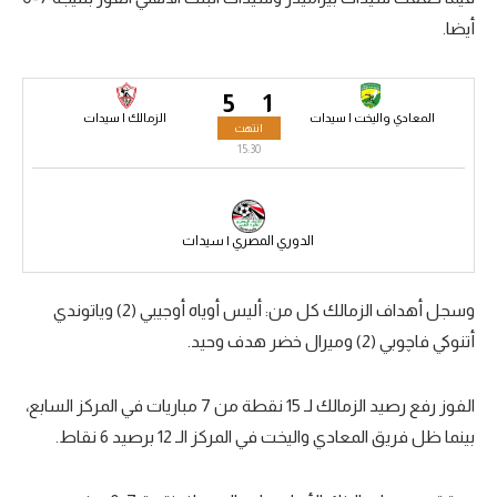
أيضا.
سعودي في الجول
الدوري الإنجليزي
5
1
الدوري الإسباني
المعادي واليخت | سيدات
الزمالك | سيدات
انتهت
15:30
دوري أبطال أوروبا
القسم الثاني
الدوري المصري | سيدات
رياضات أخرى
أمم إفريقيا
وسجل أهداف الزمالك كل من: أليس أوياه أوجيبي (2) وياتوندي
أتنوكي فاچوبي (2) وميرال خضر هدف وحيد.
كرة السلة الأمريكية
كرة سلة
الفوز رفع رصيد الزمالك لـ 15 نقطة من 7 مباريات في المركز السابع،
كرة يد
بينما ظل فريق المعادي واليخت في المركز الـ 12 برصيد 6 نقاط.
كرة طائرة