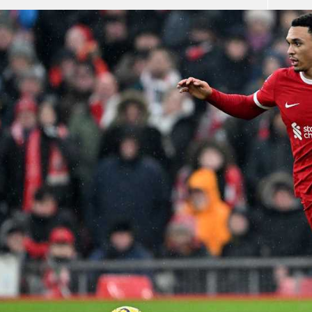
آسيا
دوري أبطال أوروبا
لسعودي للمحترفين
أمريكا
القسم الثاني
ل أوروبا
ركن الألعاب
رياضات أخرى
ل إفريقيا