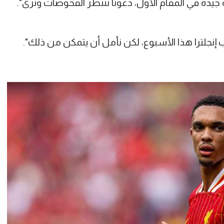
دة في المقام الأول، دعونا ننتظر الفحوصات ونرى".
إنجلترا هذا الأسبوع، لكن نأمل أن يتمكن من ذلك".