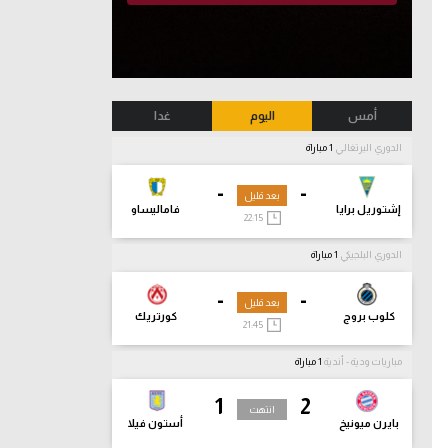
أمس
اليوم
غدا
الدوري البرتغالي
1 مباراة
-
-
بعد قليل
إشتوريل برايا
فاماليساو
22:15
الدوري البلجيكي
1 مباراة
-
-
بعد قليل
كلوب بروج
كورتريك
21:45
مباريات ودية - أندية
1 مباراة
1
2
انتهت
بايرن ميونيخ
أستون فيلا