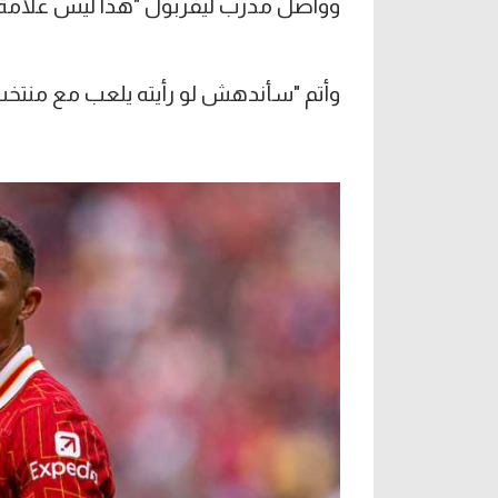
وواصل مدرب ليفربول "هذا ليس علامة جي
وأتم "سأندهش لو رأيته يلعب مع منتخب 