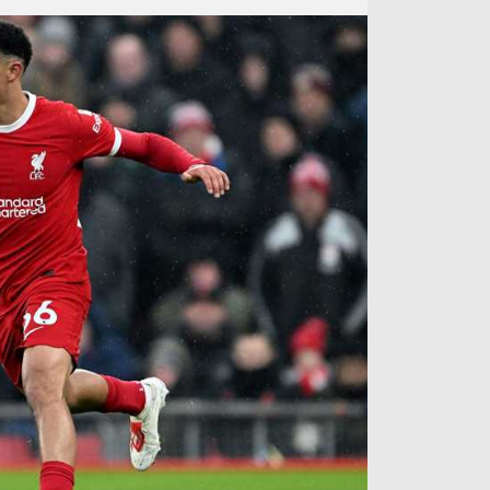
آراء حرة
الدوري ا
ركن الألعاب
دوري أبطا
دوري أبطا
كل البطولات