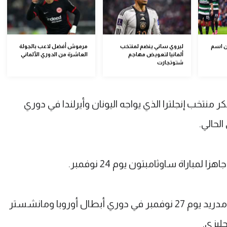
ن اسم
ليروي ساني ينضم لمنتخب
مرموش أفضل لاعب بالجولة
ألمانيا لتعويض مهاجم
العاشرة من الدوري الألماني
شتوتجارت
تخب إنجلترا الذي يواجه اليونان وأيرلندا في دوري
الحالي.
مباراة ساوثامبتون يوم 24 نوفمبر.
وذلك قبل المباراتين الهامتين أمام ريال مدريد يوم 27 نوفمبر في دوري أبطال أوروبا ومانشستر