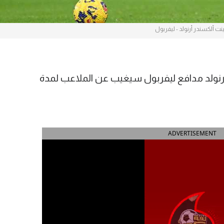
نت ألكسندر أرنولد - ليفربول
 أرنولد مدافع ليفربول سيغيب عن الملاعب لمدة
ADVERTISEMENT