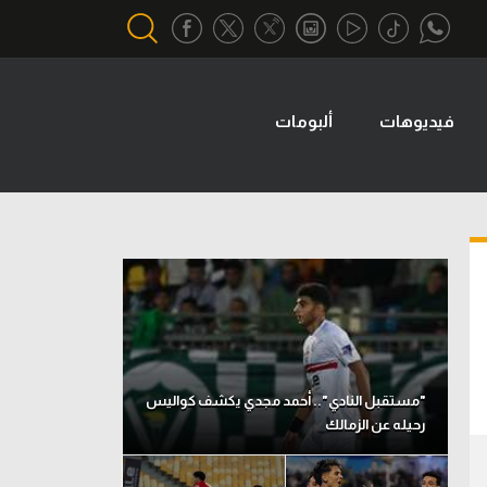
فيديوهات
ألبومات
أقسام خاصة
Gamers
يكية
ميركاتو
تحقيق في الجول
تقرير في الجول
تحليل في الجول
حكايات في الجول
"مستقبل النادي".. أحمد مجدي يكشف كواليس
رحيله عن الزمالك
كويز في الجول
فيديو في الجول