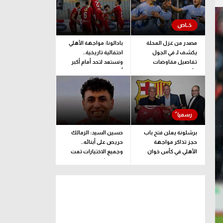
مصدر من غزل المحلة
بادالونا: مواجهة الأهلي
يكشف لـ في الجول
احتفالية تاريخية..
تفاصيل مفاوضات
ونستعد لتحد أمام أكبر
الأهلي لضم صلاح
أندية إفريقيا
برشلونة يعلن فتح باب
حسين السيد: الزمالك
حجز تذاكر مواجهة
حريص على أبنائه..
الأهلي في كأس خوان
وجميع الاختيارات تمت
جامبر
وفقا لرؤية فنية بحتة