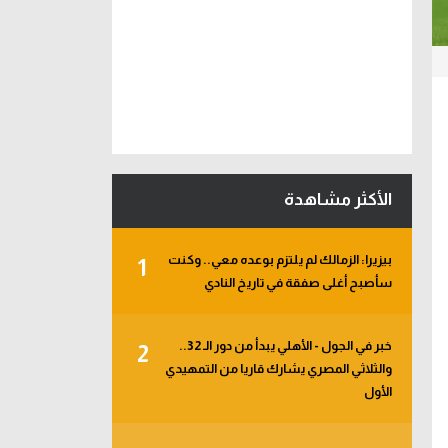
الأكثر مشاهدة
بيزيرا: الزمالك لم يلتزم بوعده معي.. وكنت
1
سأصبح أغلى صفقة في تاريخ النادي
خبر في الجول - الأهلي يبدأ من دور الـ 32..
2
والثلاثي المصري يشارك قاريا من التمهيدي
الأول