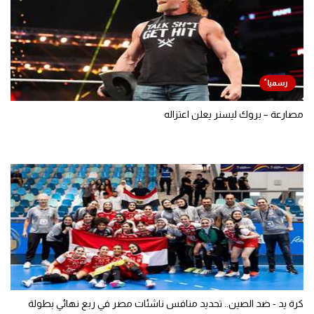
مصارعة – بروك ليسنر يعلن اعتزاله
كرة يد - ضد الصين.. تحديد منافس ناشئات مصر في ربع نهائي بطولة