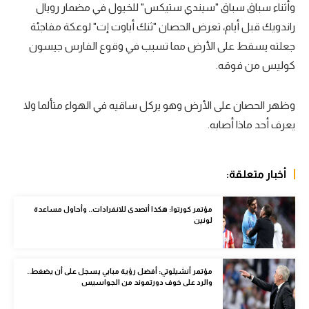
وأثناء سباق سباق "سيندي ستيكس" للخيول في مضمار رويال
سعودي في الجول
راندويك قبل أيام، تعرض الحصان "ثنك أباوت إت" لوعكة مفاجئة
جعلته يسقط على الأرض مما تسبب في وقوع الفارس جيسون
الدوري الإنجليزي
كوليس من فوقه.
الدوري الإسباني
دوري أبطال أوروبا
وظهر الحصان على الأرض وهو يركل ساقيه في الهواء متألما ولا
يعرف أحد ماذا أصابه.
القسم الثاني
رياضات أخرى
أخبار متعلقة:
أمم إفريقيا
مؤتمر كورتوا: هكذا أتصدى للانفرادات.. وأحاول مساعدة
كرة السلة الأمريكية
لونين
كرة سلة
كرة يد
مؤتمر أنشيلوتي: أفضل رؤية مبابي يسجل على أن يضغط..
والرد على خوف دورتموند من الجواسيس
كرة طائرة