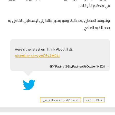
في معظم الأوقات.
وشوهد الحصان بعد ذلك وهو يسير عائدا إلى الإسطبل الخاص به
بعد تلقيه العلاج.
Here’s the latest on Think About It 🙏
pic.twitter.com/ywO5v4M04i
October 19, 2024
— SKY Racing (@SkyRacingAU)
سباقات الخيول
جيسون كوليس الفارس النيوزيلندي