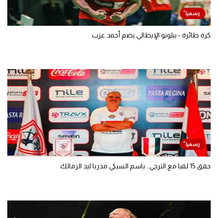
كرة طائرة - بيلونو الإيطالي يضم أحمد عزب
حقق 15 لقبا مع الترجي.. باسم السبكي مدربا ليد الزمالك