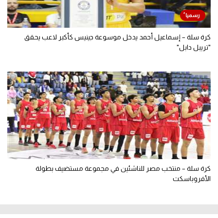
كرة سلة – إسماعيل أحمد يدخل موسوعة جينيس كأكبر لاعب يحقق
"تريبل دابل"
كرة سلة – منتخب مصر للناشئين في مجموعة مستضيف بطولة
الأفروباسكت