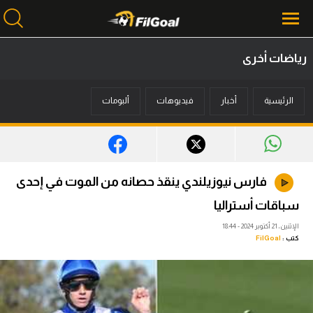
رياضات أخرى
محتوى إخباري
الرئيسية
أخبار
فيديوهات
ألبومات
الرئيسية
أخبار
مباريات
فارس نيوزيلندي ينقذ حصانه من الموت في إحدى
ميركاتو
سباقات أستراليا
فانتازي في الجول
الإثنين، 21 أكتوبر 2024 - 18:44
كتب :
FilGoal
مسابقة التوقعات
فيديوهات
عدسات