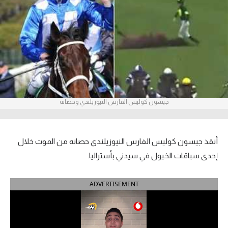
آراء حرة
ركن الألعاب
بطولات
أمريكا 2026
جيسون كوليس الفارس النيوزيلندي وحصانه
الدوري المصري
الدوري الإنجليزي الممتاز
أنقذ جيسون كوليس الفارس النيوزيلندي حصانه من الموت خلال
الدوري الإسباني
إحدى سباقات الخيول في سيدني بأستراليا.
الدوري الإيطالي
ADVERTISEMENT
الدوري الألماني
الدوري الفرنسي