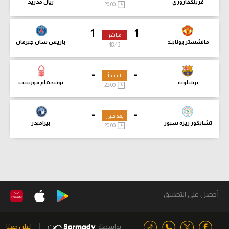
فرينكفاروزي
ريال مدريد
20:00
1
1
مباشر
مانشستر يونايتد
باريس سان جيرمان
48:45
-
-
لم تبدأ
برشلونة
نوتنجهام فورست
22:00
-
-
بعد قليل
تشايكور ريزه سبور
بيراميدز
20:00
أحصل على التطبيق
بواسطة
اعلن معنا