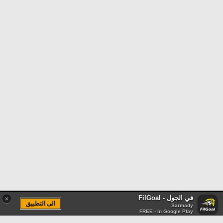
في الجول - FilGoal
×
الى التطبيق
Sarmady
FREE - In Google Play