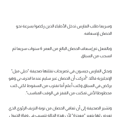
تحليل في الجول
حكايات في الجول
وسريعا طلب الفارس تدخل الأطباء الذين ركضوا بسرعة نحو
كويز في الجول
الحصان لإسعافه.
فيديو في الجول
وبالفعل تم إسعاف الحصان البالغ من العمر 6 سنوات سريعا ثم
انسحب من السباق.
ويحكي الفارس جيسون في تصريحات نقلتها صحيفة "ديلي ميل"
الإنجليزية قائلا: "أدركت أن الحصان غير سليم عندما انحرف بي وهو
يركض في السباق وكنت أعلم أننا نقترب من السقوط لكني كنت
محظوظا لأنني تمكنت من القفز في الوقت المناسب".
وتشير الصحيفة إلى أن تعافي الحصان من نوبة النزيف الرئوي الذي
تعرض لها يتعبر "معجزة" لأن هذه الحالة تتسبب في وفاة الخيول