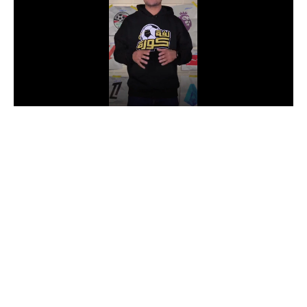
الدوري السعودي للمحترفين
دوري أبطال أوروبا
دوري أبطال إفريقيا
كل البطولات
أقسام
الكرة المصرية
الدوري المصري
الكرة الأوروبية
الكرة الإفريقية
منتخب مصر