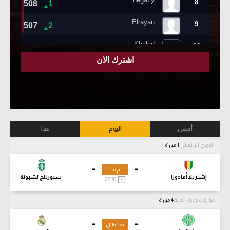
أمس
اليوم
غدا
الدوري البرتغالي
1 مباراة
-
-
لم تبدأ
إشتريلا أمادورا
سبورتنج لشبونة
22:30
مباريات ودية - أندية
4 مباراة
-
-
بعد قليل