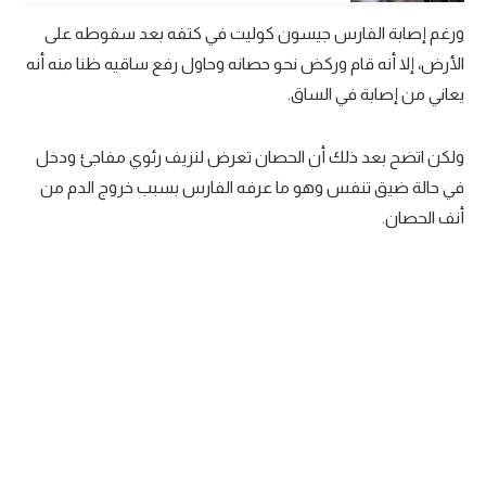
الوطن العربي
ورغم إصابة الفارس جيسون كوليت في كتفه بعد سقوطه على
الأرض، إلا أنه قام وركض نحو حصانه وحاول رفع ساقيه ظنا منه أنه
في المونديال
يعاني من إصابة في الساق.
رياضة نسائية
آسيا
ولكن اتضح بعد ذلك أن الحصان تعرض لنزيف رئوي مفاجئ ودخل
في حالة ضيق تنفس وهو ما عرفه الفارس بسبب خروج الدم من
أمريكا
أنف الحصان.
ركن الألعاب
أقسام خاصة
Gamers
ميركاتو
تحقيق في الجول
تقرير في الجول