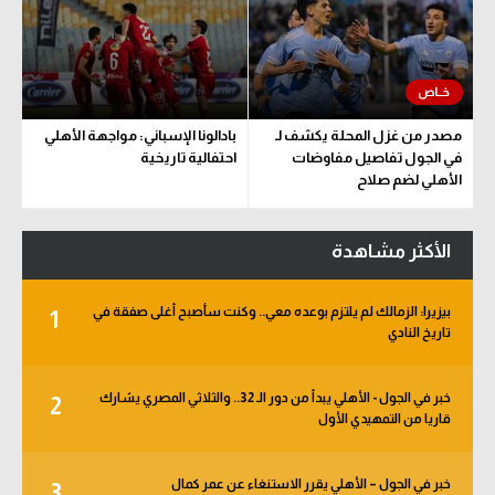
مصدر من غزل المحلة يكشف لـ
بادالونا الإسباني: مواجهة الأهلي
في الجول تفاصيل مفاوضات
احتفالية تاريخية
الأهلي لضم صلاح
الأكثر مشاهدة
بيزيرا: الزمالك لم يلتزم بوعده معي.. وكنت سأصبح أغلى صفقة في
1
تاريخ النادي
خبر في الجول - الأهلي يبدأ من دور الـ 32.. والثلاثي المصري يشارك
2
قاريا من التمهيدي الأول
خبر في الجول – الأهلي يقرر الاستنغاء عن عمر كمال
3