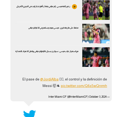
الوطن العربي
رغم رائعة ميسي.. إنتر ميامي يتعادل أمام تشارلوت في الدوري الأمريكي
في المونديال
رياضة نسائية
محتفلا على طريقة كيري.. ميسي يعود ويساهم في ثلاثية إنتر ميامي
آسيا
أمريكا
مع استمرار غياب ميسي.. سواريز يسجل ثنائية وإنتر ميامي يواصل الانفراد بالصدارة
ركن الألعاب
أقسام خاصة
El pase de
@JordiAlba
😮‍💨, el control y la definición de
Gamers
Messi 🤯🐐
pic.twitter.com/Q6s5wQnrmh
ميركاتو
October 3, 2024
— Inter Miami CF (@InterMiamiCF)
تحقيق في الجول
تقرير في الجول