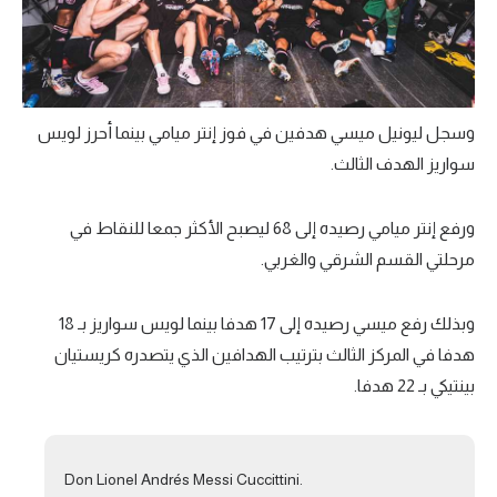
وسجل ليونيل ميسي هدفين في فوز إنتر ميامي بينما أحرز لويس
سواريز الهدف الثالث.
ورفع إنتر ميامي رصيده إلى 68 ليصبح الأكثر جمعا للنقاط في
مرحلتي القسم الشرقي والغربي.
وبذلك رفع ميسي رصيده إلى 17 هدفا بينما لويس سواريز بـ 18
هدفا في المركز الثالث بترتيب الهدافين الذي يتصدره كريستيان
بينتيكي بـ 22 هدفا.
Don Lionel Andrés Messi Cuccittini.