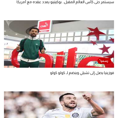
سيستمر حتى كأس العالم المقبل.. بوكيتينو يمدد عقده مع أمريكا
فوزينيا يصل إلى تشيلي وينضم لـ كولو كولو