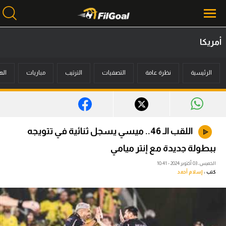
أمريكا
محتوى إخباري
الرئيسية
نظرة عامة
التصفيات
الترتيب
مباريات
اله
الرئيسية
أخبار
مباريات
اللقب الـ 46.. ميسي يسجل ثنائية في تتويجه
ميركاتو
ببطولة جديدة مع إنتر ميامي
فانتازي في الجول
الخميس، 03 أكتوبر 2024 - 10:41
كتب :
إسلام أحمد
مسابقة التوقعات
فيديوهات
عدسات