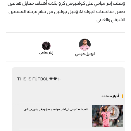
وتغلب إنتر ميامي على كولمبوس كرو بثلاثة أهداف مقابل هدفين
سعودي في الجول
ضمن منافسات الجولة 32 وقبل جولتين من ختام مرحلة القسمين
الشرقي والغربي.
الدوري الإنجليزي
الدوري الإسباني
دوري أبطال أوروبا
إنتر ميامي
ليونيل ميسي
القسم الثاني
رياضات أخرى
أمم إفريقيا
THIS IS FÚTBOL 💗🖤✨
كرة السلة الأمريكية
أخبار متعلقة:
كرة سلة
اللقب الـ 46؟ ميسي على أعتاب بطولة جديدة مع إنتر ميامي.. وأخرى في الأفق
كرة يد
كرة طائرة