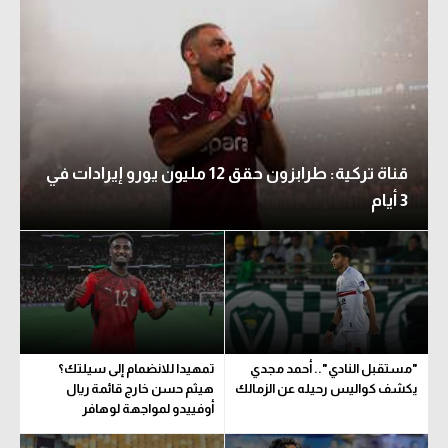
قناة تركية: طرابزون حقق 12 مليون يورو إيرادات في
3 أيام
"مستقبل النادي".. أحمد مجدي
تمهيدا للانضمام إلى سيلتك؟
يكشف كواليس رحيله عن الزمالك
هيثم حسن خارج قائمة ريال
أوفييدو لمواجهة لوهافر