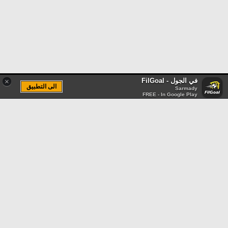
في الجول - FilGoal
×
الى التطبيق
Sarmady
FREE - In Google Play